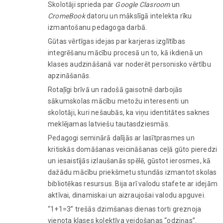
Skolotāji sprieda par
Google Clasroom
un
CromeBook
datoru un mākslīgā intelekta rīku
izmantošanu pedagoga darbā.
Gūtas vērtīgas idejas par karjeras izglītības
integrēšanu mācību procesā un to, kā ikdienā un
klases audzināšanā var noderēt personisko vērtību
apzināšanās.
Rotaļīgi brīvā un radošā gaisotnē darbojās
sākumskolas mācību metožu interesenti un
skolotāji, kuri nešaubās, ka viņu identitātes saknes
meklējamas latviešu tautasdziesmās.
Pedagogi seminārā dalījās ar lasītprasmes un
kritiskās domāšanas veicināšanas ceļā gūto pieredzi
un iesaistījās izlaušanās spēlē, gūstot ierosmes, kā
dažādu mācību priekšmetu stundās izmantot skolas
bibliotēkas resursus. Bija arī valodu stafete ar idejām
aktīvai, dinamiskai un aizraujošai valodu apguvei.
“1+1=3” trešās dzimšanas dienas torti greznoja
vienota klases kolektīva veidošanas “odziņas”.