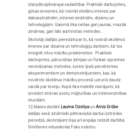
starpdisciplinārajai sadarbībai. Praktiski darbojoties,
gūtas ierosmes, kā rosināt skolēnu interesi par
dabaszinātnēm, inženierzinātnēm, dizainu un
tehnoloģijām. Gaismā tika celtas gan jaunas, mazāk
zināmas, gan labi aizmirstas metodes…
Skolotāji dalījās pieredzē par to, kā rosināt skolēnos
interesi par dizaina un tehnoloģiju darbiem, kā tos
integrēt citos mācību priekšmetos. Praktiski
darbojoties, pārrunātas ķīmijas un fizikas izpratnes
veicināšanas metodes, šoreiz īpaši pievēršoties
eksperimentiem un demonstrējumiem, kas, kā
novērots skolēnus mācību procesā uzrunā daudz
vairāk par teoriju. Kopā tika meklēti risinājumi, kā
izveidot strāvas avotu mājturības un inženierzinības
stundām.
12.klases skolēni
Lauma Ozoliņa
un
Arnis Grūbe
dalījās savā zinātniski pētnieciskā darba izstrādes
pieredzē, skolotājiem bija arī iespēja redzēt darbībā
Smiltenes vidusskolas Fuko svārstu.