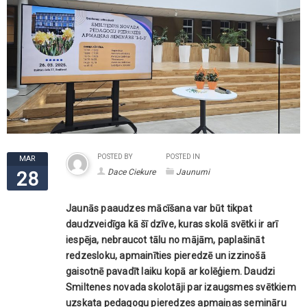
POSTED BY
POSTED IN
MAR
Dace Ciekure
Jaunumi
28
Jaunās paaudzes mācīšana var būt tikpat
daudzveidīga kā šī dzīve, kuras skolā svētki ir arī
iespēja, nebraucot tālu no mājām, paplašināt
redzesloku, apmainīties pieredzē un izzinošā
gaisotnē pavadīt laiku kopā ar kolēģiem. Daudzi
Smiltenes novada skolotāji par izaugsmes svētkiem
uzskata pedagogu pieredzes apmaiņas semināru