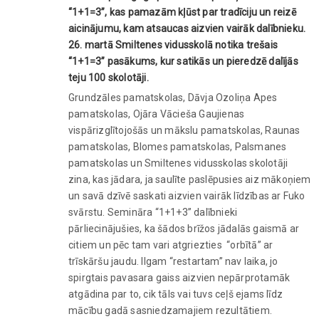
“1+1=3”, kas pamazām kļūst par tradīciju un reizē
aicinājumu, kam atsaucas aizvien vairāk dalībnieku.
26. martā Smiltenes vidusskolā notika trešais
“1+1=3” pasākums, kur satikās un pieredzē dalījās
teju 100 skolotāji.
Grundzāles pamatskolas, Dāvja Ozoliņa Apes
pamatskolas, Ojāra Vācieša Gaujienas
vispārizglītojošās un mākslu pamatskolas, Raunas
pamatskolas, Blomes pamatskolas, Palsmanes
pamatskolas un Smiltenes vidusskolas skolotāji
zina, kas jādara, ja saulīte paslēpusies aiz mākoņiem
un savā dzīvē saskati aizvien vairāk līdzības ar Fuko
svārstu. Semināra “1+1+3” dalībnieki
pārliecinājušies, ka šādos brīžos jādalās gaismā ar
citiem un pēc tam vari atgriezties “orbītā” ar
trīskāršu jaudu. Ilgam “restartam” nav laika, jo
spirgtais pavasara gaiss aizvien nepārprotamāk
atgādina par to, cik tāls vai tuvs ceļš ejams līdz
mācību gadā sasniedzamajiem rezultātiem.