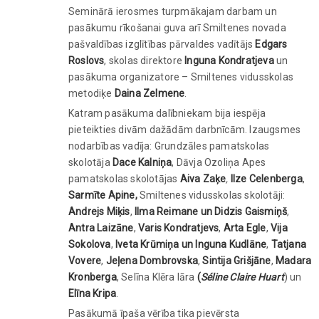
Seminārā ierosmes turpmākajam darbam un
pasākumu rīkošanai guva arī Smiltenes novada
pašvaldības izglītības pārvaldes vadītājs
Edgars
Roslovs
, skolas direktore
Inguna Kondratjeva
un
pasākuma organizatore – Smiltenes vidusskolas
metodiķe
Daina Zelmene
.
Katram pasākuma dalībniekam bija iespēja
pieteikties divām dažādām darbnīcām. Izaugsmes
nodarbības vadīja: Grundzāles pamatskolas
skolotāja
Dace Kalniņa
, Dāvja Ozoliņa Apes
pamatskolas skolotājas
Aiva Zaķe
,
Ilze Celenberga
,
Sarmīte Apine,
Smiltenes vidusskolas skolotāji:
Andrejs Miķis
,
Ilma Reimane un Didzis Gaismiņš
,
Antra Laizāne
,
Varis Kondratjevs
,
Arta Egle
,
Vija
Sokolova
,
Iveta Krūmiņa un Inguna Kudlāne
,
Tatjana
Vovere
,
Jeļena Dombrovska
,
Sintija Grišjāne
,
Madara
Kronberga
, Selīna Klēra Iāra
(
S
é
line Claire Huart
) un
Elīna Kripa
.
Pasākumā īpaša vērība tika pievērsta