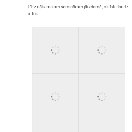
Līdz nākamajam semināram jāizdomā, cik īsti daudz
ir trīs…