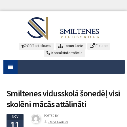
Sūtīt ieteikumu
Lapas karte
E-klase
Kontaktinformācija
Smiltenes vidusskolā šonedēļ visi
skolēni mācās attālināti
POSTED BY
NOV
Dace Ciekure
11