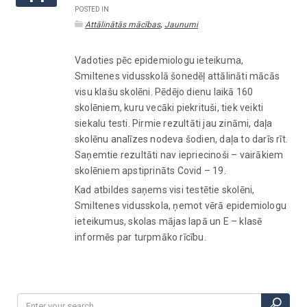
POSTED IN
,
Attālinātās mācības
Jaunumi
Vadoties pēc epidemiologu ieteikuma,
Smiltenes vidusskolā šonedēļ attālināti mācās
visu klašu skolēni. Pēdējo dienu laikā 160
skolēniem, kuru vecāki piekrituši, tiek veikti
siekalu testi. Pirmie rezultāti jau zināmi, daļa
skolēnu analīzes nodeva šodien, daļa to darīs rīt.
Saņemtie rezultāti nav iepriecinoši – vairākiem
skolēniem apstiprināts Covid – 19.
Kad atbildes saņems visi testētie skolēni,
Smiltenes vidusskola, ņemot vērā epidemiologu
ieteikumus, skolas mājas lapā un E – klasē
informēs par turpmāko rīcību.