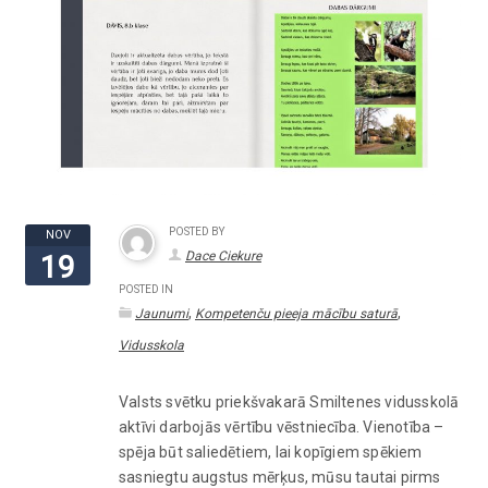
POSTED BY
NOV
Dace Ciekure
19
POSTED IN
,
,
Jaunumi
Kompetenču pieeja mācību saturā
Vidusskola
Valsts svētku priekšvakarā Smiltenes vidusskolā
aktīvi darbojās vērtību vēstniecība. Vienotība –
spēja būt saliedētiem, lai kopīgiem spēkiem
sasniegtu augstus mērķus, mūsu tautai pirms