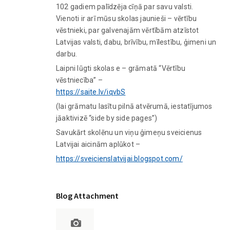
102 gadiem palīdzēja cīņā par savu valsti.
Vienoti ir arī mūsu skolas jaunieši – vērtību
vēstnieki, par galvenajām vērtībām atzīstot
Latvijas valsti, dabu, brīvību, mīlestību, ģimeni un
darbu.
Laipni lūgti skolas e – grāmatā “Vērtību
vēstniecība” –
https://saite.lv/iqvbS
(lai grāmatu lasītu pilnā atvērumā, iestatījumos
jāaktivizē “side by side pages”)
Savukārt skolēnu un viņu ģimeņu sveicienus
Latvijai aicinām aplūkot –
https://sveicienslatvijai.blogspot.com/
Blog Attachment