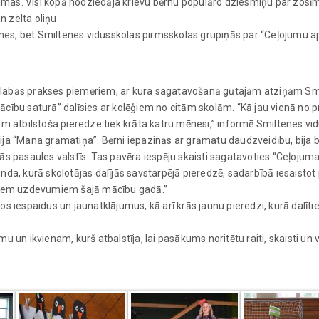
ilmas. Visi kopā nodziedāja krievu bērnu populāro dziesmiņu par zosīm,
n zelta oliņu.
zīmes, bet Smiltenes vidusskolas pirmsskolas grupiņās par “Ceļojumu a
 labās prakses piemēriem, ar kura sagatavošanā gūtajām atziņām Sm
cību saturā” dalīsies ar kolēģiem no citām skolām. “Kā jau vienā no p
am atbilstoša pieredze tiek krāta katru mēnesi,” informē Smiltenes vi
ja “Mana grāmatiņa”. Bērni iepazinās ar grāmatu daudzveidību, bija bi
ās pasaules valstīs. Tas pavēra iespēju skaisti sagatavoties “Ceļoju
nda, kurā skolotājas dalījās savstarpējā pieredzē, sadarbībā iesaisto
ītajiem uzdevumiem šajā mācību gadā.”
s iespaidus un jaunatklājumus, kā arī krās jaunu pieredzi, kurā dalīti
 un ikvienam, kurš atbalstīja, lai pasākums noritētu raiti, skaisti un 