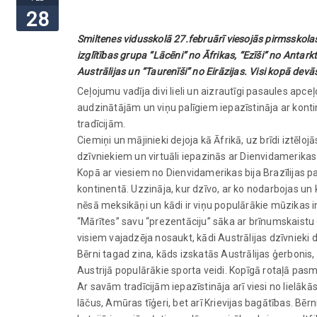
28
Smiltenes vidusskolā 27.februārī viesojās pirmsskolas
izglītības grupa “Lācēni” no Āfrikas, “Ezīši” no Antar
Austrālijas un “Taurenīši” no Eirāzijas. Visi kopā dev
Ceļojumu vadīja divi lieli un aizrautīgi pasaules apce
audzinātājām un viņu palīgiem iepazīstināja ar konti
tradīcijām.
Ciemiņi un mājinieki dejoja kā Āfrikā, uz brīdi iztēlo
dzīvniekiem un virtuāli iepazinās ar Dienvidameri
Kopā ar viesiem no Dienvidamerikas bija Brazīlijas pa
kontinentā. Uzzināja, kur dzīvo, ar ko nodarbojas un
nēsā meksikāņi un kādi ir viņu populārākie mūzikas i
“Mārītes” savu “prezentāciju” sāka ar brīnumskaistu dz
visiem vajadzēja nosaukt, kādi Austrālijas dzīvnieki d
Bērni tagad zina, kāds izskatās Austrālijas ģerbonis, ka
Austrijā populārākie sporta veidi. Kopīgā rotaļā pasm
Ar savām tradīcijām iepazīstināja arī viesi no lielākās
lāčus, Amūras tīģeri, bet arī Krievijas bagātības. Bērn