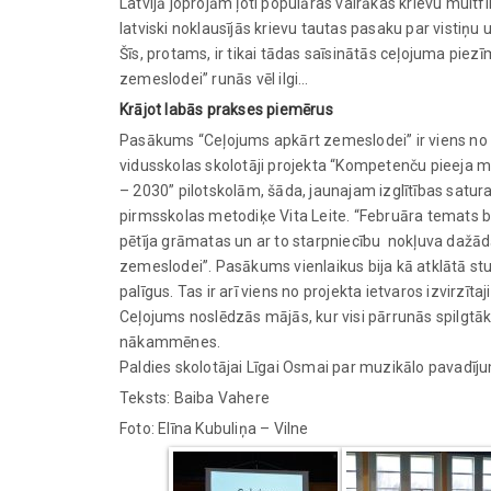
Latvijā joprojām ļoti populāras vairākas krievu multf
latviski noklausījās krievu tautas pasaku par vistiņu u
Šīs, protams, ir tikai tādas saīsinātās ceļojuma pie
zemeslodei” runās vēl ilgi…
Krājot labās prakses piemērus
Pasākums “Ceļojums apkārt zemeslodei” ir viens no
vidusskolas skolotāji projekta “Kompetenču pieeja mā
– 2030” pilotskolām, šāda, jaunajam izglītības satur
pirmsskolas metodiķe Vita Leite. “Februāra temats bi
pētīja grāmatas un ar to starpniecību nokļuva dažād
zemeslodei”. Pasākums vienlaikus bija kā atklātā stu
palīgus. Tas ir arī viens no projekta ietvaros izvirz
Ceļojums noslēdzās mājās, kur visi pārrunās spilgtāko
nākammēnes.
Paldies skolotājai Līgai Osmai par muzikālo pavadījumu
Teksts: Baiba Vahere
Foto: Elīna Kubuliņa – Vilne