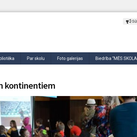
Sūt
bliotēka
Par skolu
Foto galerijas
Biedrība “MĒS SKOLA
em kontinentiem