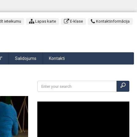
īt ieteikumu
Lapas karte
E-klase
Kontaktinformācija
I”
Salidojums
Kontakti