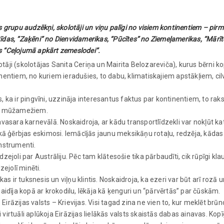
 grupu audzēkņi, skolotāji un viņu palīgi no visiem kontinentiem – pir
ktīdas, “Zaķēni” no Dienvidamerikas, “Pūcītes” no Ziemeļamerikas, “Mārīt
ās “Ceļojumā apkārt zemeslodei”.
ļotāji (skolotājas Sanita Ceriņa un Mairita Belozareviča), kurus bērni k
nentiem, no kuriem ieradušies, to dabu, klimatiskajiem apstākļiem, ci
jās, ka ir pingvīni, uzzināja interesantus faktus par kontinentiem, to ra
kas mūžamežiem.
vasara karnevālā. Noskaidroja, ar kādu transportlīdzekli var nokļūt ka
 kā ģērbjas eskimosi. Iemācījās jaunu meksikāņu rotaļu, redzēja, kāda
nstrumenti.
ejoli par Austrāliju. Pēc tam klātesošie tika pārbaudīti, cik rūpīgi kla
zejolī minēti.
s ir tuksnesis un viļņu klintis. Noskaidroja, ka ezeri var būt arī rozā un
aidīja kopā ar krokodilu, lēkāja kā ķenguri un “pārvērtās” par čūskām.
 Eirāzijas valsts – Krievijas. Visi tagad zina ne vien to, kur meklēt brū
i virtuāli aplūkoja Eirāzijas lielākās valsts skaistās dabas ainavas. Kopī