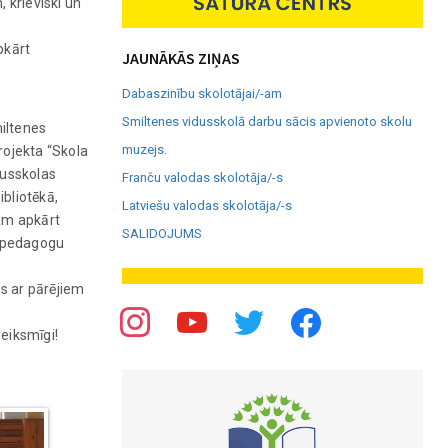
 krieviski un
pkārt
JAUNĀKĀS ZIŅAS
Dabaszinību skolotājai/-am
Smiltenes vidusskolā darbu sācis apvienoto skolu
iltenes
muzejs.
rojekta “Skola
dusskolas
Franču valodas skolotāja/-s
bliotēkā,
Latviešu valodas skolotāja/-s
mam apkārt
SALIDOJUMS
t pedagogu
es ar pārējiem
veiksmīgi!