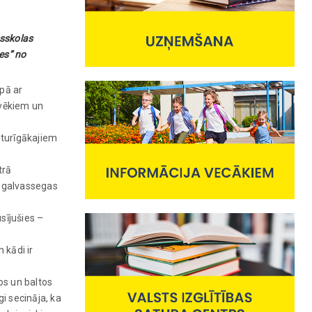
msskolas
es” no
opā ar
lvēkiem un
ksturīgākajiem
trā
s galvassegas
usījušies –
 kādi ir
nos un baltos
gi secināja, ka