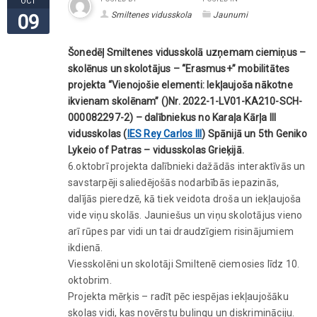
OCT
Smiltenes vidusskola
Jaunumi
09
Šonedēļ Smiltenes vidusskolā uzņemam ciemiņus –
skolēnus un skolotājus – “Erasmus+” mobilitātes
projekta “Vienojošie elementi: Iekļaujoša nākotne
ikvienam skolēnam” ()Nr. 2022-1-LV01-KA210-SCH-
000082297-2) – dalībniekus no Karaļa Kārļa III
vidusskolas (
IES Rey Carlos III
) Spānijā un 5th Geniko
Lykeio of Patras – vidusskolas Grieķijā.
6.oktobrī projekta dalībnieki dažādās interaktīvās un
savstarpēji saliedējošās nodarbībās iepazinās,
dalījās pieredzē, kā tiek veidota droša un iekļaujoša
vide viņu skolās. Jauniešus un viņu skolotājus vieno
arī rūpes par vidi un tai draudzīgiem risinājumiem
ikdienā.
Viesskolēni un skolotāji Smiltenē ciemosies līdz 10.
oktobrim.
Projekta mērķis – radīt pēc iespējas iekļaujošāku
skolas vidi, kas novērstu bulingu un diskrimināciju.