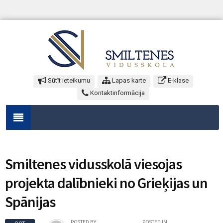
Sūtīt ieteikumu
Lapas karte
E-klase
Kontaktinformācija
Smiltenes vidusskolā viesojas
projekta dalībnieki no Grieķijas un
Spānijas
POSTED BY
POSTED IN