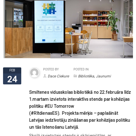
POSTED BY
POSTED IN
FEB
,
Dace Ciekure
Bibliotēka
Jaunumi
24
Smiltenes vidusskolas bibliotēkā
no 22.februāra līdz
1.martam izvietots interaktīvs stends par kohēzijas
politiku #EU Tomorrow
(#RītdienasES). Projekta mērķis – paplašināt
Latvijas iedzīvotāju zināšanas par kohēzijas politiku
un tās īstenošanu Latvijā.
Skolā izvietotais stends ir skārienjūtīgs, ar