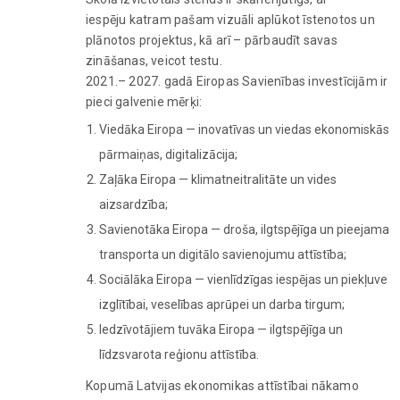
iespēju katram pašam vizuāli aplūkot īstenotos un
plānotos projektus, kā arī – pārbaudīt savas
zināšanas, veicot testu.
2021.– 2027. gadā Eiropas Savienības investīcijām ir
pieci galvenie mērķi:
Viedāka Eiropa — inovatīvas un viedas ekonomiskās
pārmaiņas, digitalizācija;
Zaļāka Eiropa — klimatneitralitāte un vides
aizsardzība;
Savienotāka Eiropa — droša, ilgtspējīga un pieejama
transporta un digitālo savienojumu attīstība;
Sociālāka Eiropa — vienlīdzīgas iespējas un piekļuve
izglītībai, veselības aprūpei un darba tirgum;
Iedzīvotājiem tuvāka Eiropa — ilgtspējīga un
līdzsvarota reģionu attīstība.
Kopumā Latvijas ekonomikas attīstībai nākamo