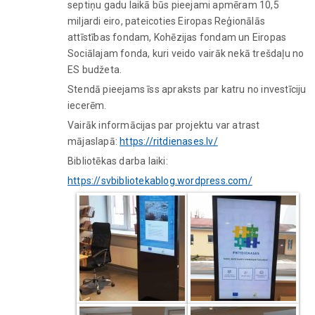
septiņu gadu laikā būs pieejami apmēram 10,5
miljardi eiro, pateicoties Eiropas Reģionālās
attīstības fondam, Kohēzijas fondam un Eiropas
Sociālajam fonda, kuri veido vairāk nekā trešdaļu no
ES budžeta.
Stendā pieejams īss apraksts par katru no investīciju
iecerēm.
Vairāk informācijas par projektu var atrast
mājaslapā:
https://ritdienases.lv/
Bibliotēkas darba laiki:
https://svbibliotekablog.wordpress.com/