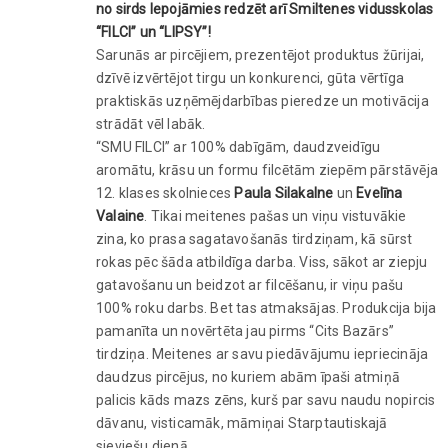
no sirds lepojāmies redzēt arī Smiltenes vidusskolas
“FILCI” un “LIPSY”!
Sarunās ar pircējiem, prezentējot produktus žūrijai,
dzīvē izvērtējot tirgu un konkurenci, gūta vērtīga
praktiskās uzņēmējdarbības pieredze un motivācija
strādāt vēl labāk.
“SMU FILCI” ar 100% dabīgām, daudzveidīgu
aromātu, krāsu un formu filcētām ziepēm pārstāvēja
12. klases skolnieces
Paula Silakalne
un
Evelīna
Valaine
. Tikai meitenes pašas un viņu vistuvākie
zina, ko prasa sagatavošanās tirdziņam, kā sūrst
rokas pēc šāda atbildīga darba. Viss, sākot ar ziepju
gatavošanu un beidzot ar filcēšanu, ir viņu pašu
100% roku darbs. Bet tas atmaksājas. Produkcija bija
pamanīta un novērtēta jau pirms “Cits Bazārs”
tirdziņa. Meitenes ar savu piedāvājumu iepriecināja
daudzus pircējus, no kuriem abām īpaši atmiņā
palicis kāds mazs zēns, kurš par savu naudu nopircis
dāvanu, visticamāk, māmiņai Starptautiskajā
sieviešu dienā.