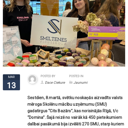
POSTED BY
POSTED IN
MAR
Dace Ciekure
Jaunumi
13
Sestdien, 8.martā, svētku noskaņās aizvadīts valsts
mēroga Skolēnu mācību uzņēmumu (SMU)
gadatirgus “Cits Bazārs”, kas norisinājās Rīgā, t/c
“Domina”. Šajā reizē no vairāk kā 450 pieteikumiem
dalībai pasākumā bija izvēlēti 270 SMU, starp kuriem