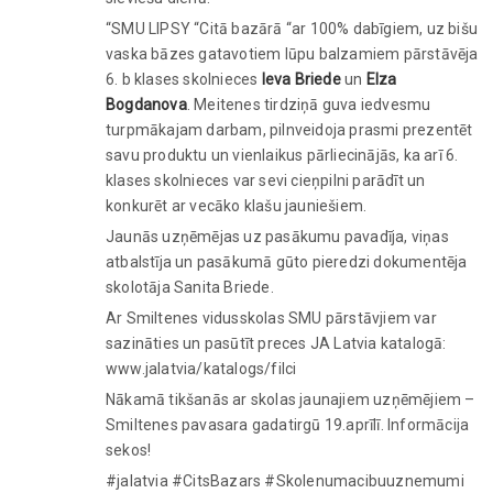
“SMU LIPSY “Citā bazārā “ar 100% dabīgiem, uz bišu
vaska bāzes gatavotiem lūpu balzamiem pārstāvēja
6. b klases skolnieces
Ieva Briede
un
Elza
Bogdanova
. Meitenes tirdziņā guva iedvesmu
turpmākajam darbam, pilnveidoja prasmi prezentēt
savu produktu un vienlaikus pārliecinājās, ka arī 6.
klases skolnieces var sevi cieņpilni parādīt un
konkurēt ar vecāko klašu jauniešiem.
Jaunās uzņēmējas uz pasākumu pavadīja, viņas
atbalstīja un pasākumā gūto pieredzi dokumentēja
skolotāja Sanita Briede.
Ar Smiltenes vidusskolas SMU pārstāvjiem var
sazināties un pasūtīt preces JA Latvia katalogā:
www.jalatvia/katalogs/filci
Nākamā tikšanās ar skolas jaunajiem uzņēmējiem –
Smiltenes pavasara gadatirgū 19.aprīlī. Informācija
sekos!
#jalatvia #CitsBazars #Skolenumacibuuznemumi