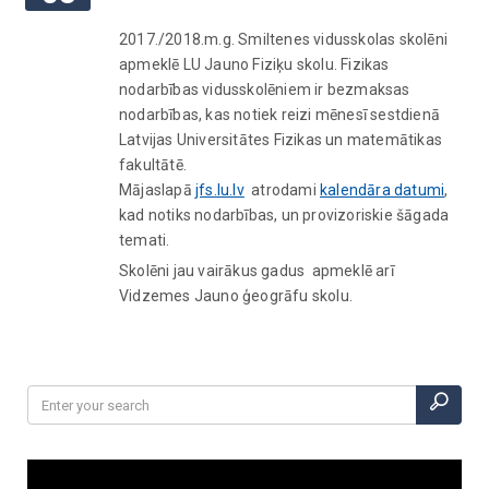
2017./2018.m.g. Smiltenes vidusskolas skolēni
apmeklē LU Jauno Fiziķu skolu. Fizikas
nodarbības vidusskolēniem ir bezmaksas
nodarbības, kas notiek reizi mēnesī sestdienā
Latvijas Universitātes Fizikas un matemātikas
fakultātē.
Mājaslapā
jfs.lu.lv
atrodami
kalendāra datumi
,
kad notiks nodarbības, un provizoriskie šāgada
temati.
Skolēni jau vairākus gadus apmeklē arī
Vidzemes Jauno ģeogrāfu skolu.