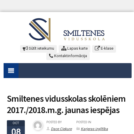
Sūtīt ieteikumu
Lapas karte
E-klase
Kontaktinformācija
Smiltenes vidusskolas skolēniem
2017./2018.m.g. jaunas iespējas
POSTED BY
POSTED IN
OCT
Dace Ciekure
Karjeras izglītība
08