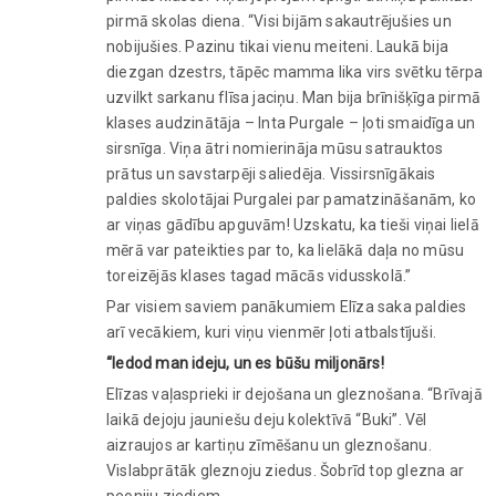
pirmā skolas diena. “Visi bijām sakautrējušies un
nobijušies. Pazinu tikai vienu meiteni. Laukā bija
diezgan dzestrs, tāpēc mamma lika virs svētku tērpa
uzvilkt sarkanu flīsa jaciņu. Man bija brīnišķīga pirmā
klases audzinātāja – Inta Purgale – ļoti smaidīga un
sirsnīga. Viņa ātri nomierināja mūsu satrauktos
prātus un savstarpēji saliedēja. Vissirsnīgākais
paldies skolotājai Purgalei par pamatzināšanām, ko
ar viņas gādību apguvām! Uzskatu, ka tieši viņai lielā
mērā var pateikties par to, ka lielākā daļa no mūsu
toreizējās klases tagad mācās vidusskolā.”
Par visiem saviem panākumiem Elīza saka paldies
arī vecākiem, kuri viņu vienmēr ļoti atbalstījuši.
“Iedod man ideju, un es būšu miljonārs!
Elīzas vaļasprieki ir dejošana un gleznošana. “Brīvajā
laikā dejoju jauniešu deju kolektīvā “Buki”. Vēl
aizraujos ar kartiņu zīmēšanu un gleznošanu.
Vislabprātāk gleznoju ziedus. Šobrīd top glezna ar
peoniju ziediem.