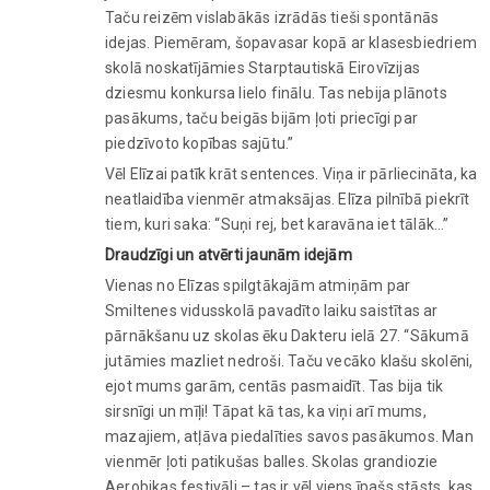
Taču reizēm vislabākās izrādās tieši spontānās
idejas. Piemēram, šopavasar kopā ar klasesbiedriem
skolā noskatījāmies Starptautiskā Eirovīzijas
dziesmu konkursa lielo finālu. Tas nebija plānots
pasākums, taču beigās bijām ļoti priecīgi par
piedzīvoto kopības sajūtu.”
Vēl Elīzai patīk krāt sentences. Viņa ir pārliecināta, ka
neatlaidība vienmēr atmaksājas. Elīza pilnībā piekrīt
tiem, kuri saka: “Suņi rej, bet karavāna iet tālāk…”
Draudzīgi un atvērti jaunām idejām
Vienas no Elīzas spilgtākajām atmiņām par
Smiltenes vidusskolā pavadīto laiku saistītas ar
pārnākšanu uz skolas ēku Dakteru ielā 27. “Sākumā
jutāmies mazliet nedroši. Taču vecāko klašu skolēni,
ejot mums garām, centās pasmaidīt. Tas bija tik
sirsnīgi un mīļi! Tāpat kā tas, ka viņi arī mums,
mazajiem, atļāva piedalīties savos pasākumos. Man
vienmēr ļoti patikušas balles. Skolas grandiozie
Aerobikas festivāli – tas ir vēl viens īpašs stāsts, kas