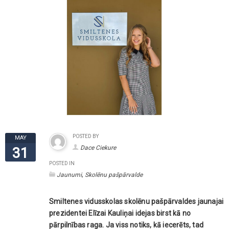
POSTED BY
MAY
Dace Ciekure
31
POSTED IN
,
Jaunumi
Skolēnu pašpārvalde
Smiltenes vidusskolas skolēnu pašpārvaldes jaunajai
prezidentei Elīzai Kauliņai idejas birst kā no
pārpilnības raga. Ja viss notiks, kā iecerēts, tad