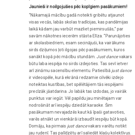
Jaunieši ir noilgojušies pēc kopīgiem pasākumiem!
“Nākamajā mācību gadā noteikti gribētu atjaunot
visas vecās, labās skolas tradīcijas, kas pandēmijas
laikā kādam jau varbūt mazliet piemirsušās,” par
savām nākotnes iecerēm stāsta Elīza. “Parunājoties
ar skolasbiedriem, esam secinājuši, ka vairākums
sirds dziļumos ļoti ilgojas pēc pasākumiem, kuros
sanākt kopā pēc mācību stundām.
Just dance
vakars
būtu laba iespēja no sirds izdejoties. Tas sevī ietver
arī zināmu sacensību elementu. Patiesībā
just dance
ir videospēle, kurā ekrānā redzamie cilvēki izdejo
noteiktas kustības, bet spēlētājiem tās iespējami
precīzāk jāatdarina. Jo labāk tas izdodas, jo vairāk
punktus var iegūt. Vēl papildu jau minētajam var
nodrošināt arī iespēju dziedāt karaoke. Šim
pasākumam nevajadzēs kaut kā īpaši gatavoties,
varēs atnākt un vienkārši izbaudīt iespēju būt kopā.
Domāju, ka pirmais
just dance
vakars varētu notikt
jau rudenī. Tas palīdzētu arī saliedēt klašu kolektīvus.