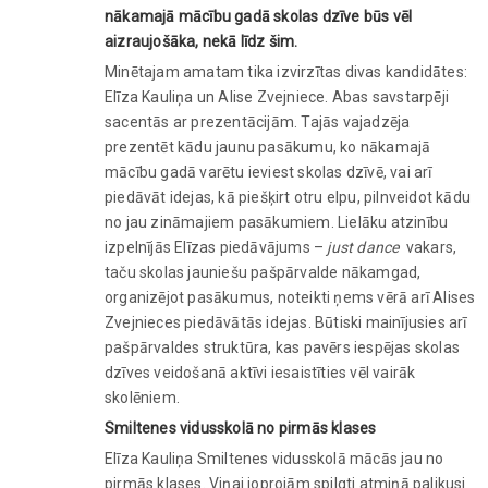
nākamajā mācību gadā skolas dzīve būs vēl
aizraujošāka, nekā līdz šim.
Minētajam amatam tika izvirzītas divas kandidātes:
Elīza Kauliņa un Alise Zvejniece. Abas savstarpēji
sacentās ar prezentācijām. Tajās vajadzēja
prezentēt kādu jaunu pasākumu, ko nākamajā
mācību gadā varētu ieviest skolas dzīvē, vai arī
piedāvāt idejas, kā piešķirt otru elpu, pilnveidot kādu
no jau zināmajiem pasākumiem. Lielāku atzinību
izpelnījās Elīzas piedāvājums –
just dance
vakars,
taču skolas jauniešu pašpārvalde nākamgad,
organizējot pasākumus, noteikti ņems vērā arī Alises
Zvejnieces piedāvātās idejas. Būtiski mainījusies arī
pašpārvaldes struktūra, kas pavērs iespējas skolas
dzīves veidošanā aktīvi iesaistīties vēl vairāk
skolēniem.
Smiltenes vidusskolā no pirmās klases
Elīza Kauliņa Smiltenes vidusskolā mācās jau no
pirmās klases. Viņai joprojām spilgti atmiņā palikusi