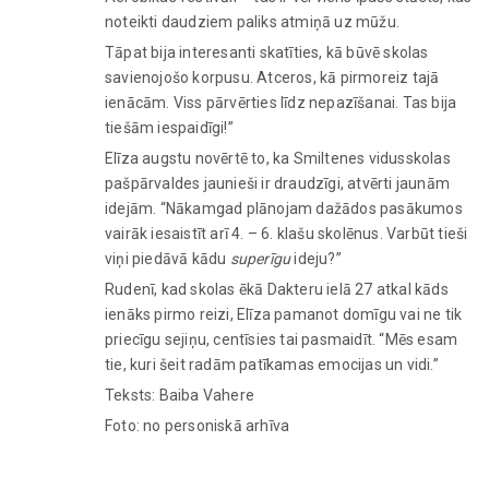
noteikti daudziem paliks atmiņā uz mūžu.
Tāpat bija interesanti skatīties, kā būvē skolas
savienojošo korpusu. Atceros, kā pirmoreiz tajā
ienācām. Viss pārvērties līdz nepazīšanai. Tas bija
tiešām iespaidīgi!”
Elīza augstu novērtē to, ka Smiltenes vidusskolas
pašpārvaldes jaunieši ir draudzīgi, atvērti jaunām
idejām. “Nākamgad plānojam dažādos pasākumos
vairāk iesaistīt arī 4. – 6. klašu skolēnus. Varbūt tieši
viņi piedāvā kādu
superīgu
ideju?”
Rudenī, kad skolas ēkā Dakteru ielā 27 atkal kāds
ienāks pirmo reizi, Elīza pamanot domīgu vai ne tik
priecīgu sejiņu, centīsies tai pasmaidīt. “Mēs esam
tie, kuri šeit radām patīkamas emocijas un vidi.”
Teksts: Baiba Vahere
Foto: no personiskā arhīva