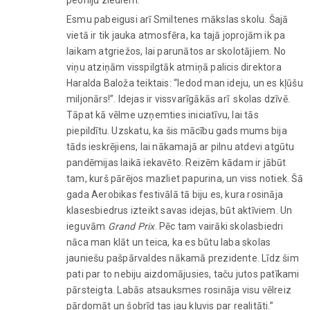
Esmu pabeigusi arī Smiltenes mākslas skolu. Šajā
vietā ir tik jauka atmosfēra, ka tajā joprojām ik pa
laikam atgriežos, lai parunātos ar skolotājiem. No
viņu atziņām visspilgtāk atmiņā palicis direktora
Haralda Baloža teiktais: “Iedod man ideju, un es kļūšu
miljonārs!”. Idejas ir vissvarīgākās arī skolas dzīvē.
Tāpat kā vēlme uzņemties iniciatīvu, lai tās
piepildītu. Uzskatu, ka šis mācību gads mums bija
tāds ieskrējiens, lai nākamajā ar pilnu atdevi atgūtu
pandēmijas laikā iekavēto. Reizēm kādam ir jābūt
tam, kurš pārējos mazliet papurina, un viss notiek. Šā
gada Aerobikas festivālā tā biju es, kura rosināja
klasesbiedrus izteikt savas idejas, būt aktīviem. Un
ieguvām
Grand Prix
. Pēc tam vairāki skolasbiedri
nāca man klāt un teica, ka es būtu laba skolas
jauniešu pašpārvaldes nākamā prezidente. Līdz šim
pati par to nebiju aizdomājusies, taču jutos patīkami
pārsteigta. Labās atsauksmes rosināja visu vēlreiz
pārdomāt un šobrīd tas jau kļuvis par realitāti.”