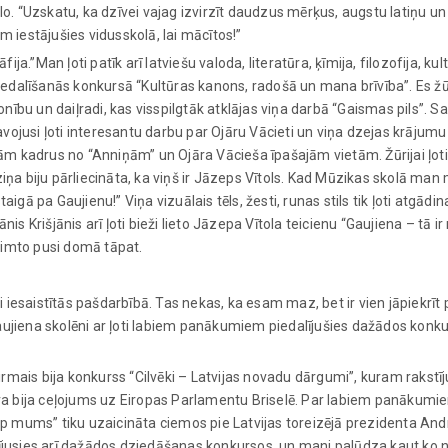
o. “Uzskatu, ka dzīvei vajag izvirzīt daudzus mērķus, augstu latiņu un 
m iestājušies vidusskolā, lai mācītos!”
a.”Man ļoti patīk arī latviešu valoda, literatūra, ķīmija, filozofija, kul
 piedalīšanās konkursā “Kultūras kanons, radošā un mana brīvība”. Es žū
ību un daiļradi, kas visspilgtāk atklājas viņa darbā “Gaismas pils”. S
ojusi ļoti interesantu darbu par Ojāru Vācieti un viņa dzejas krājumu 
m kadrus no “Anniņām” un Ojāra Vācieša īpašajām vietām. Žūrijai ļot
ziņa biju pārliecināta, ka viņš ir Jāzeps Vītols. Kad Mūzikas skolā man
 staigā pa Gaujienu!” Viņa vizuālais tēls, žesti, runas stils tik ļoti atgā
 Krišjānis arī ļoti bieži lieto Jāzepa Vītola teicienu “Gaujiena – tā i
zimto pusi domā tāpat.
īvi iesaistītās pašdarbībā. Tas nekas, ka esam maz, bet ir vien jāpiekr
Gaujiena skolēni ar ļoti labiem panākumiem piedalījušies dažādos konk
rmais bija konkurss “Cilvēki – Latvijas novadu dārgumi”, kuram rakstīj
alva bija ceļojums uz Eiropas Parlamentu Briselē. Par labiem panākumi
 ap mums” tiku uzaicināta ciemos pie Latvijas toreizējā prezidenta And
alījusies arī dažādos dziedāšanas konkursos, un mani palūdza kaut ko 