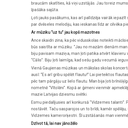
braucām skatīties, kā viņi uzstājās. Jau toreiz mums 
īpašāka sajūta.
Ļoti jauks pasākums, kas arī palīdzēja vairāk iepazīt 
par dvēseles melodiju, kas ieskanas līdz ar cilvēka 
Ar mūziku “uz tu” jau kopš mazotnes
Ance skaidri zina, ka pēc vidusskolas noteikti mācīsi
būs saistīta ar mūziku. “Jau no mazām dienām man ļ
biju pavisam maziņa, man ļoti patika atvērt klavieru
“Cālis”. Biju ļoti laimīga, kad sešu gadu vecumā ieguv
Vienā Gaujienas mūzikas un mākslas skolas koncertā 
ausī: “Es arī gribu spēlēt flautu!” Lai pieteiktos fl
pēc tam pārgāju uz lielo flautu. Man bija ļoti brīnišķī
nometnē “Vītolēni”. Kopā ar ģimeni vienmēr apmeklēj
mazie Latvijas dziesmu svētki.
Esmu piedalījusies arī konkursā “Vidzemes talanti”. Pi
nostāvēt. Taču sasparojos un to brīdi, kamēr spēlēju, 
Vidzemes kamerorķestri. Šī uzstāšanās man vienmēr
Dzīvot tā, lai nav jānožēlo