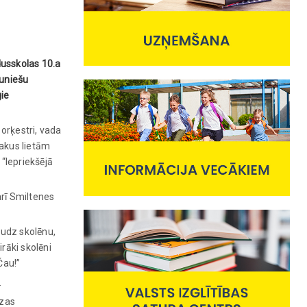
dusskolas 10.a
auniešu
gie
 orķestri, vada
lakus lietām
 “Iepriekšējā
arī Smiltenes
audz skolēnu,
irāki skolēni
Čau!”
.
azas