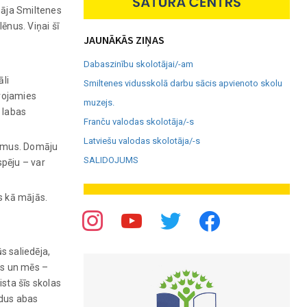
ināja Smiltenes
ēnus. Viņai šī
JAUNĀKĀS ZIŅAS
Dabaszinību skolotājai/-am
āli
Smiltenes vidusskolā darbu sācis apvienoto skolu
avojamies
muzejs.
 labas
Franču valodas skolotāja/-s
Latviešu valodas skolotāja/-s
ākumus. Domāju
SALIDOJUMS
spēju – var
s kā mājās.
s saliedēja,
kus un mēs –
ista šīs skolas
adus abas