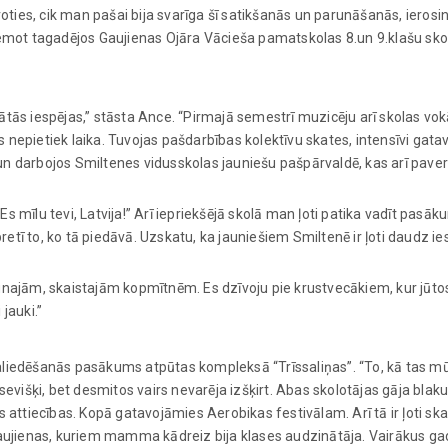
eroties, cik man pašai bija svarīga šī satikšanās un parunāšanās, ieros
iemot tagadējos Gaujienas Ojāra Vācieša pamatskolas 8.un 9.klašu skol
ātās iespējas,” stāsta Ance. “Pirmajā semestrī muzicēju arī skolas vok
 nepietiek laika. Tuvojas pašdarbības kolektīvu skates, intensīvi gat
un darbojos Smiltenes vidusskolas jauniešu pašpārvaldē, kas arī paver
s mīlu tevi, Latvija!” Arī iepriekšējā skolā man ļoti patika vadīt pas
pretī to, ko tā piedāvā. Uzskatu, ka jauniešiem Smiltenē ir ļoti daudz ie
aunajām, skaistajām kopmītnēm. Es dzīvoju pie krustvecākiem, kur jūto
jauki.”
u saliedēšanās pasākums atpūtas kompleksā “Trīssaliņas”. “To, kā tas mū
tsevišķi, bet desmitos vairs nevarēja izšķirt. Abas skolotājas gāja bla
 attiecības. Kopā gatavojāmies Aerobikas festivālam. Arī tā ir ļoti ska
 Gaujienas, kuriem mamma kādreiz bija klases audzinātāja. Vairākus g