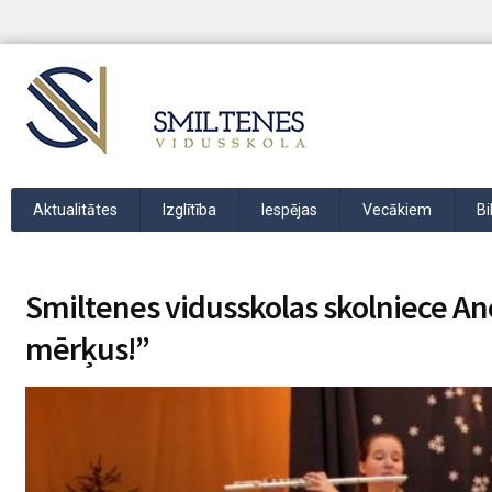
Aktualitātes
Izglītība
Iespējas
Vecākiem
Bi
Smiltenes vidusskolas skolniece Anc
mērķus!”