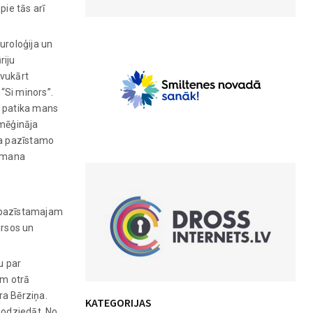
pie tās arī
turoloģija un
riju
avukārt
“Si minors”.
i patika mans
 mēģināja
dina pazīstamo
r mana
īt pazīstamajam
ursos un
u par
em otrā
ra Bērziņa.
KATEGORIJAS
nodziedāt. No