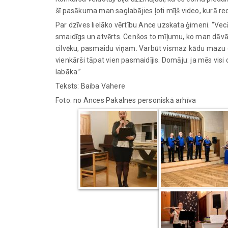
šī pasākuma man saglabājies ļoti mīļš video, kurā re
Par dzīves lielāko vērtību Ance uzskata ģimeni. “Vecāki
smaidīgs un atvērts. Cenšos to mīļumu, ko man dāvāju
cilvēku, pasmaidu viņam. Varbūt vismaz kādu mazu c
vienkārši tāpat vien pasmaidījis. Domāju: ja mēs visi c
labāka.”
Teksts: Baiba Vahere
Foto: no Ances Pakalnes personiskā arhīva