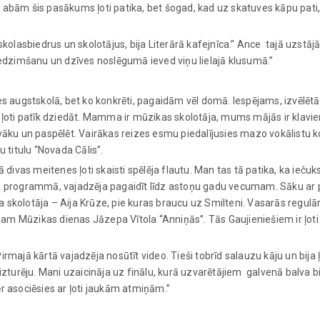
abām šis pasākums ļoti patika, bet šogad, kad uz skatuves kāpu pati, t
skolasbiedrus un skolotājus, bija Literārā kafejnīca.” Ance tajā uzstājā
piedzimšanu un dzīves noslēgumā ieved viņu lielajā klusumā.”
es augstskolā, bet ko konkrēti, pagaidām vēl domā. Iespējams, izvēlētā
oti patīk dziedāt. Mamma ir mūzikas skolotāja, mums mājās ir klavier
 vāku un paspēlēt. Vairākas reizes esmu piedalījusies mazo vokālistu 
u titulu “Novada Cālis”.
divas meitenes ļoti skaisti spēlēja flautu. Man tas tā patika, ka ieč
autas programmā, vajadzēja pagaidīt līdz astoņu gadu vecumam. Sāku ar p
ga skolotāja – Aija Krūze, pie kuras braucu uz Smilteni. Vasarās regulār
am Mūzikas dienas Jāzepa Vītola “Anniņās”. Tās Gaujieniešiem ir ļoti
rmajā kārtā vajadzēja nosūtīt video. Tieši tobrīd salauzu kāju un bija ļ
izturēju. Mani uzaicināja uz finālu, kurā uzvarētājiem galvenā balva bi
 asociēsies ar ļoti jaukām atmiņām.”