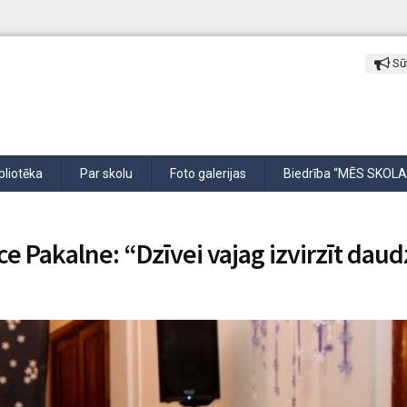
Sūt
bliotēka
Par skolu
Foto galerijas
Biedrība “MĒS SKOLA
e Pakalne: “Dzīvei vajag izvirzīt dau