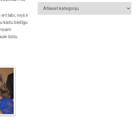
t labi, viņš ir
zu kādu bēdīgu
 viņam
saule būtu