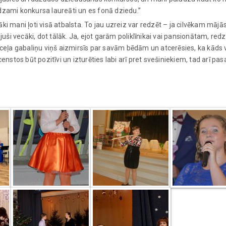
dzami konkursa laureāti un es fonā dziedu.”
 mani ļoti visā atbalsta. To jau uzreiz var redzēt – ja cilvēkam mājās ie
ši vecāki, dot tālāk. Ja, ejot garām poliklīnikai vai pansionātam, red
eļa gabaliņu viņš aizmirsīs par savām bēdām un atcerēsies, ka kāds
enstos būt pozitīvi un izturēties labi arī pret svešiniekiem, tad arī pa