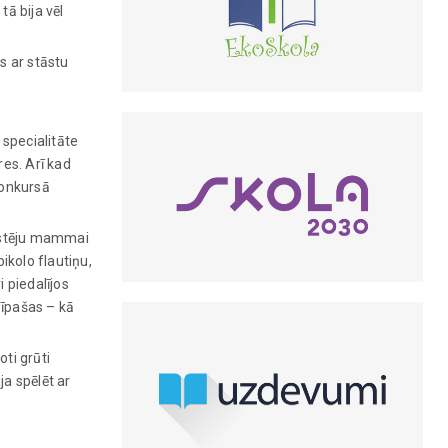
ā bija vēl
s ar stāstu
 specialitāte
es. Arī kad
konkursā
ukstēju mammai
ikolo flautiņu,
i piedalījos
 īpašas – kā
oti grūti
ja spēlēt ar