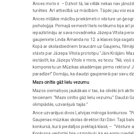
Ances moto ir – Dzīvot tā, lai vēlāk nekas nav jānožēl
turēties. Arī attiecībā uz mācībām. Tāpēc jau visi esa
Ances mīļākie mācību priekšmeti ir vēsture un ģeogrāfij
psiholoģija. Pirmajā semestrī liels notikums bija arī
iepazīstināju ar sava novadnieka Jāzepa Vītola person
gaujieniete Linda Amanda no 12. a klases bija sagatav
Kopā ar skolasbiedriem braucām uz Gaujienu, filmējā
stāsts par Jāzepa Vītola prototipu “Jāni Krišjāni. Ma
iestāstīt, ka Jāzeps Vītols ir miris, es teicu: “Nē, viņš
komponistu un Mūzikas akadēmijas pirmo rektoru! Jānis
paradīze!” Domāju, ka daudzi gaujienieši par savu d
Mazs cinītis gāž lielu vezumu
Mazos ciematiņos jaukākais ir tas, ka cilvēki ļoti akt
teicienam: “Mazs cinītis gāž lielu vezumu.” Daudzi 
olimpiādēs, uzvarējuši tajās.”
Ance uzvarējusi divos Latvijas mēroga konkursos. “Pi
Gaujienas mūzikas skolas direktori Ilzi Dāvi. Tajā b
konkursā, kurā piedalījos piektajā klasē, – “Vēsture
Konkursa veidotāji bija uzzinājuši, ka es esmu pied