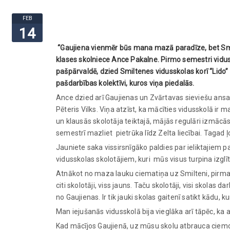
FEB
14
“Gaujiena vienmēr būs mana mazā paradīze, bet Smil
klases skolniece Ance Pakalne. Pirmo semestri vidus
pašpārvaldē, dzied Smiltenes vidusskolas korī “Lido” 
pašdarbības kolektīvi, kuros viņa piedalās.
Ance dzied arī Gaujienas un Zvārtavas sieviešu ansamb
Pēteris Vilks. Viņa atzīst, ka mācīties vidusskolā ir
un klausās skolotāja teiktajā, mājās regulāri izmācā
semestrī mazliet pietrūka līdz Zelta liecībai. Tagad ļ
Jauniete saka vissirsnīgāko paldies par ieliktajiem
vidusskolas skolotājiem, kuri mūs visus turpina izglīt
Atnākot no maza lauku ciematiņa uz Smilteni, pirmajo
citi skolotāji, viss jauns. Taču skolotāji, visi skolas 
no Gaujienas. Ir tik jauki skolas gaitenī satikt kādu, k
Man iejušanās vidusskolā bija vieglāka arī tāpēc, ka 
Kad mācījos Gaujienā, uz mūsu skolu atbrauca ciemo