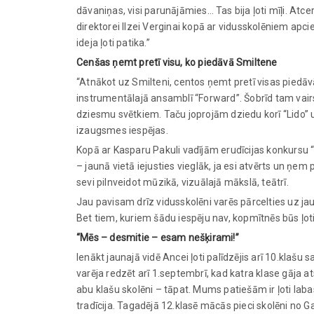
dāvaniņas, visi parunājāmies… Tas bija ļoti mīļi. Atc
direktorei Ilzei Verginai kopā ar vidusskolēniem apc
ideja ļoti patika.”
Cenšas ņemt pretī visu, ko piedāvā Smiltene
“Atnākot uz Smilteni, centos ņemt pretī visas piedāv
instrumentālajā ansamblī “Forward”. Šobrīd tam vairs
dziesmu svētkiem. Taču joprojām dziedu korī “Lido” 
izaugsmes iespējas.
Kopā ar Kasparu Pakuli vadījām erudīcijas konkursu “E
– jaunā vietā iejusties vieglāk, ja esi atvērts un ņem 
sevi pilnveidot mūzikā, vizuālajā mākslā, teātrī.
Jau pavisam drīz vidusskolēni varēs pārcelties uz j
Bet tiem, kuriem šādu iespēju nav, kopmītnēs būs ļoti 
“Mēs – desmitie – esam nešķirami!”
Ienākt jaunajā vidē Ancei ļoti palīdzējis arī 10.klaš
varēja redzēt arī 1.septembrī, kad katra klase gāja a
abu klašu skolēni – tāpat. Mums patiešām ir ļoti labas
tradīcija. Tagadējā 12.klasē mācās pieci skolēni no