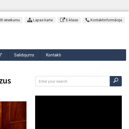
īt ieteikumu
Lapas karte
E-klase
Kontaktinformācija
I”
Salidojums
Kontakti
dzus