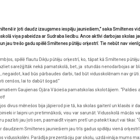
tenē ir ļoti daudz izaugsmes iespēju jauniešiem,” saka Smiltenes vi
skolā viņa pabeidza ar Sudraba liecību. Ance aktīvi darbojas skolas j
un jau trešo gadu spēlē Smiltenes pūtēju orķestrī. Tie nebūt nav vienī
ļos, spēlē flautu Dikļu pūtēju orķestrī, ko, tāpat kā Smiltenes pūtēju
 mazliet sarežģītāk nekā pamatskolā, bet, ja stundās nenodarbojas ar b
s, negaidot, kad būs pārbaudes darbi, tad būt vidusskolēnam nav grūti.
oti cenšos, lai to dabūt šogad.”
 pamatiem Gaujienas Ojāra Vācieša pamatskolas skolotājiem. “Paldies 
ot!
s divus mēnešos bija jāpierod pie tā, ka skolas gaitenī un klasēs ir d
darbinieki ir laipni un pretimnākoši, visu var sarunāt. Vidusskolā mācās va
uru pazīsti jau ļoti sen, pasmaidīt viņam pretī un pateikt kaut vai tikai: “
ar daudziem Smiltenes jauniešiem jau trīs gadus spēlēju vienā orķestrī
s vidusskolēni. Parādīja prezentāciju par skolu, uzdāvināja mums m