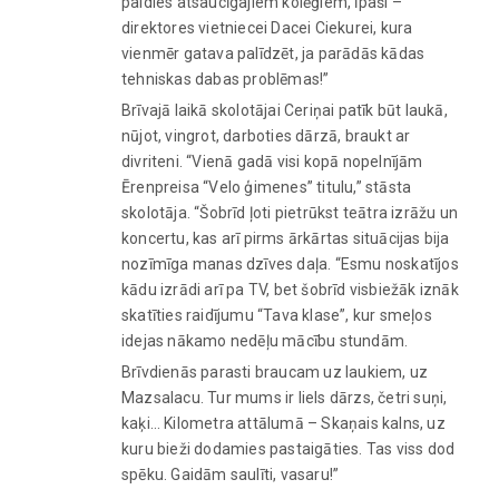
paldies atsaucīgajiem kolēģiem, īpaši –
direktores vietniecei Dacei Ciekurei, kura
vienmēr gatava palīdzēt, ja parādās kādas
tehniskas dabas problēmas!”
Brīvajā laikā skolotājai Ceriņai patīk būt laukā,
nūjot, vingrot, darboties dārzā, braukt ar
divriteni. “Vienā gadā visi kopā nopelnījām
Ērenpreisa “Velo ģimenes” titulu,” stāsta
skolotāja. “Šobrīd ļoti pietrūkst teātra izrāžu un
koncertu, kas arī pirms ārkārtas situācijas bija
nozīmīga manas dzīves daļa. “Esmu noskatījos
kādu izrādi arī pa TV, bet šobrīd visbiežāk iznāk
skatīties raidījumu “Tava klase”, kur smeļos
idejas nākamo nedēļu mācību stundām.
Brīvdienās parasti braucam uz laukiem, uz
Mazsalacu. Tur mums ir liels dārzs, četri suņi,
kaķi… Kilometra attālumā – Skaņais kalns, uz
kuru bieži dodamies pastaigāties. Tas viss dod
spēku. Gaidām saulīti, vasaru!”