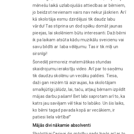
mēnešu laikā uzlabojušās attiecības ar bērniem,
jo beidzot nevienam vairs nav nekur jāskrien. Arī
kā skolotāja esmu dzirdējusi tik daudz labu
vārdu! Tas stiprina un dod spēku domāt jaunas
pieejas, lai skolēniem būtu interesanti. Daži bērni
ik pa laikam atsūta kādu muzikālu sveicienu vai
savu bildīti ar laba vēlējumu. Tas ir tik mīļi un
sirsnīgi!
Šonedēļ pirmoreiz matemātikas stundas
skaidrojumu ierakstīju video. Arī par to saņēmu
tik daudzu skolēnu un vecāku paldies. Tiesa,
daži gan reizēm tā aizraujas, ka skolotājam
smalkjūtīgi jālūdz, lai, taču, atļauj bērnam izpildīt
mājas darbu pašam! Bet labi saprotam arī to, ka
katrs jau savējam vēl tikai to labāko. Un šis laiks,
ko bērni tagad pavada kopā ar vecākiem, ir
patiesi liela vērtība!”
Mājās divi nākamie absolventi
Skolotājai Ceriņai šis mācību gads īpašs arī ar to,