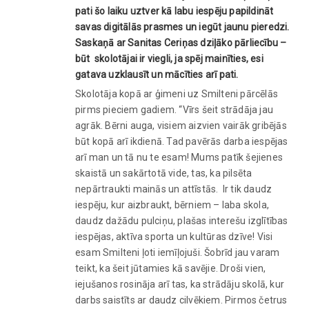
pati šo laiku uztver kā labu iespēju papildināt
savas digitālās prasmes un iegūt jaunu pieredzi.
Saskaņā ar Sanitas Ceriņas dziļāko pārliecību –
būt skolotājai ir viegli, ja spēj mainīties, esi
gatava uzklausīt un mācīties arī pati.
Skolotāja kopā ar ģimeni uz Smilteni pārcēlās
pirms pieciem gadiem. “Vīrs šeit strādāja jau
agrāk. Bērni auga, visiem aizvien vairāk gribējās
būt kopā arī ikdienā. Tad pavērās darba iespējas
arī man un tā nu te esam! Mums patīk šejienes
skaistā un sakārtotā vide, tas, ka pilsēta
nepārtraukti mainās un attīstās. Ir tik daudz
iespēju, kur aizbraukt, bērniem – laba skola,
daudz dažādu pulciņu, plašas interešu izglītības
iespējas, aktīva sporta un kultūras dzīve! Visi
esam Smilteni ļoti iemīļojuši. Šobrīd jau varam
teikt, ka šeit jūtamies kā savējie. Droši vien,
iejušanos rosināja arī tas, ka strādāju skolā, kur
darbs saistīts ar daudz cilvēkiem. Pirmos četrus