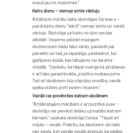
snauž jau no mazotnes.”
Katru dienu – vismaz simts vēstuļu
Attālināto mācību laikā skolotājas Ceriņas e –
pastā katru dienu “iekrīt” vismaz simts un vairāk
vēstuļu. Skolotāja uz katru no tām cenšas
atbildēt. Vispirms pateikt mazajam
skolnieciņam kādu labu vārdu, paslavēt par
paveikto un tad, ja vajadzīgs, paskaidrot, kur
gadījusies kļūda, kas labojams vai darāms
citādāk. “Uzskatu, ka tikpat svarīgs kā zināšanas
ir arī labs garastāvoklis, pozitīvs noskaņojums.
Tad arī skolēniem būs stiprāka veselība, vairāk
spēka stāties pretī visiem vīrusiem.”
Vairāk var pievērsties katram skolēnam
“Attālinātajām mācībām ir arī pozitīvā puse –
skolotājs var pievērst lielāku uzmanību katram
bērnam,” uzskata skolotāja Ceriņa. “Tāpat arī
mājās – vecāki. Piekrītu, ka daudziem šis laiks
nav viegls, bet vairāki vecāki atzinuši, ka pēdējo