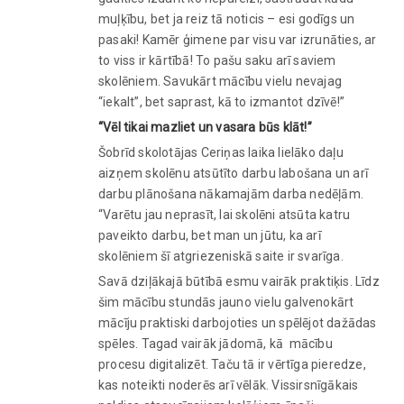
muļķību, bet ja reiz tā noticis – esi godīgs un
pasaki! Kamēr ģimene par visu var izrunāties, ar
to viss ir kārtībā! To pašu saku arī saviem
skolēniem. Savukārt mācību vielu nevajag
“iekalt”, bet saprast, kā to izmantot dzīvē!”
“Vēl tikai mazliet un vasara būs klāt!”
Šobrīd skolotājas Ceriņas laika lielāko daļu
aizņem skolēnu atsūtīto darbu labošana un arī
darbu plānošana nākamajām darba nedēļām.
“Varētu jau neprasīt, lai skolēni atsūta katru
paveikto darbu, bet man un jūtu, ka arī
skolēniem šī atgriezeniskā saite ir svarīga.
Savā dziļākajā būtībā esmu vairāk praktiķis. Līdz
šim mācību stundās jauno vielu galvenokārt
mācīju praktiski darbojoties un spēlējot dažādas
spēles. Tagad vairāk jādomā, kā mācību
procesu digitalizēt. Taču tā ir vērtīga pieredze,
kas noteikti noderēs arī vēlāk. Vissirsnīgākais