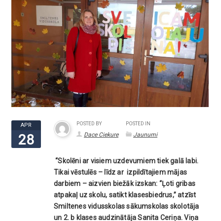
POSTED BY
POSTED IN
APR
Dace Ciekure
Jaunumi
28
“Skolēni ar visiem uzdevumiem tiek galā labi.
Tikai vēstulēs – līdz ar izpildītajiem mājas
darbiem – aizvien biežāk izskan: “Ļoti gribas
atpakaļ uz skolu, satikt klasesbiedrus,” atzīst
Smiltenes vidusskolas sākumskolas skolotāja
un 2. b klases audzinātāja Sanita Ceriņa. Viņa