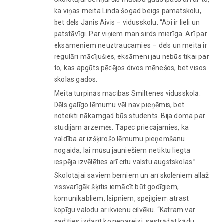
ka viņas meita Linda šogad beigs pamatskolu,
bet dēls Jānis Aivis – vidusskolu. “Abi ir lieli un
patstāvīgi. Par viņiem man sirds mierīga. Arī par
eksāmeniem neuztraucamies – dēls un meita ir
regulāri mācījušies, eksāmeni jau nebūs tikai par
to, kas apgūts pēdējos divos mēnešos, bet visos
skolas gados.
Meita turpinās mācības Smiltenes vidusskolā.
Dēls galīgo lēmumu vēl nav pieņēmis, bet
noteikti nākamgad būs students. Bija doma par
studijām ārzemēs. Tāpēc priecājamies, ka
valdība ar izšķirošo lēmumu pieņemšanu
nogaida, lai mūsu jauniešiem netiktu liegta
iespēja izvēlēties arī citu valstu augstskolas.”
Skolotājai saviem bērniem un arī skolēniem allaž
vissvarīgāk šķitis iemācīt būt godīgiem,
komunikabliem, laipniem, spējīgiem atrast
kopīgu valodu ar ikvienu cilvēku. “Katram var
gadīties izdarīt ko nepareizi, sastrādāt kādu