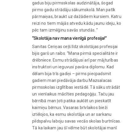
gadus biju pirmsskolas audzinātāja, šogad
pirmo gadu strādāju sākumskolā. Man patīk
pārmaiņas, braukt uz dažādiem kursiem. Katru
reizi no tiem mājās atvedu kādu jaunu ideju, ko
pēc tam izmēģinu savās stundās. ”
“Skolotāja nav mana vienīgā profesija!”
Sanitas Ceriņas ceļš līdz skolotājas profesijai
bijis garš un raibs. “Mana pirmā specialitāte ir
drēbniece. Esmu strādājusi arī par mājturības
instruktori un ieguvusi pavāra diplomu. Kad
dēlam bija trīs gadiņi – pirms piecpadsmit
gadiem man piedāvāja darbu Mazsalacas
pirmsskolas izglītības iestādē. Tā sāku strādāt
un vienlaikus mācīties pedagoģiju. Taču jau
bērnībā man ļoti patika auklēt un pieskatīt
kaimiņu bērnus. Vasaras brīvlaikos bieži
iztēlojos, ka esmu skolotāja un ar sarkanu
pildspalvu laboju savas vecās skolas burtnīcas.
Tā ka laikam jau šī vēlme būt skolotājai manī