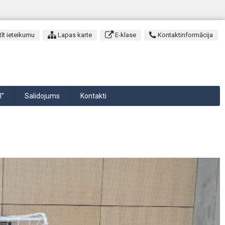
īt ieteikumu
Lapas karte
E-klase
Kontaktinformācija
I”
Salidojums
Kontakti