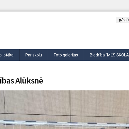
Sūt
bliotēka
Par skolu
Foto galerijas
Biedrība “MĒS SKOLA
sības Alūksnē