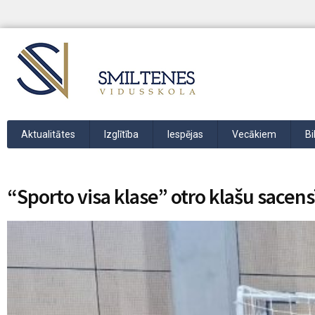
Aktualitātes
Izglītība
Iespējas
Vecākiem
Bi
“Sporto visa klase” otro klašu sacen