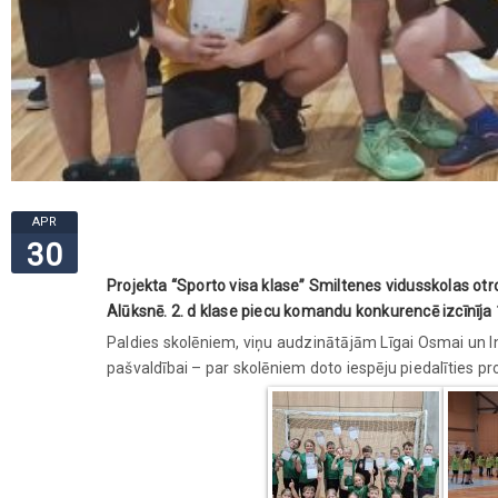
APR
30
Projekta “Sporto visa klase” Smiltenes vidusskolas otro 
Alūksnē. 2. d klase piecu komandu konkurencē izcīnīja 1. 
Paldies skolēniem, viņu audzinātājām Līgai Osmai un Ini
pašvaldībai – par skolēniem doto iespēju piedalīties pr