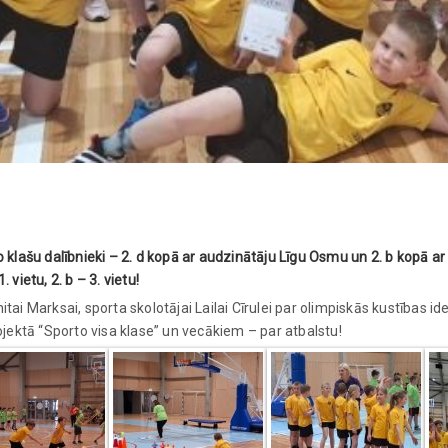
klašu dalībnieki – 2. d kopā ar audzinātāju Līgu Osmu un 2. b kopā ar a
vietu, 2. b – 3. vietu!
tai Marksai, sporta skolotājai Lailai Cīrulei par olimpiskās kustības i
ojektā “Sporto visa klase” un vecākiem – par atbalstu!