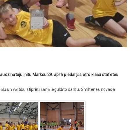
udzinātāju Initu Marksu 29. aprīlī piedalījās otro klašu stafetēs
deālu un vērtību stiprināšanā ieguldīto darbu, Smiltenes novada