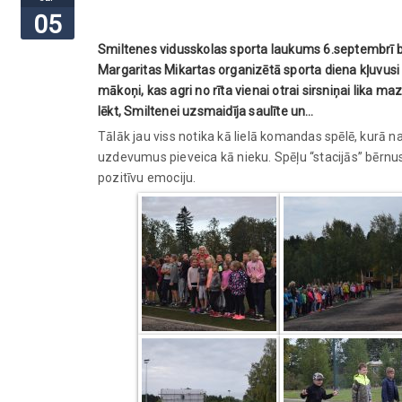
05
Smiltenes vidusskolas sporta laukums 6.septembrī bija
Margaritas Mikartas organizētā sporta diena kļuvusi p
mākoņi, kas agri no rīta vienai otrai sirsniņai lika m
lēkt, Smiltenei uzsmaidīja saulīte un…
Tālāk jau viss notika kā lielā komandas spēlē, kurā n
uzdevumus pieveica kā nieku. Spēļu “stacijās” bērnus
pozitīvu emociju.