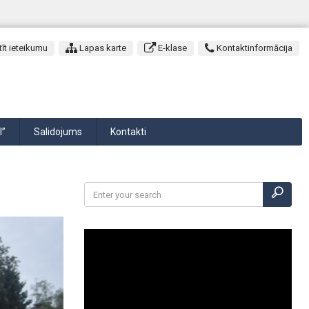
īt ieteikumu
Lapas karte
E-klase
Kontaktinformācija
I”
Salidojums
Kontakti