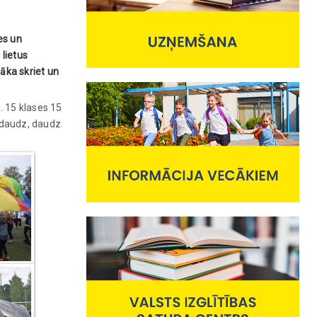
es un
 lietus
sāka skriet un
. 15 klases 15
n daudz, daudz