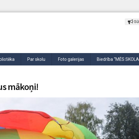
Sūt
bliotēka
Par skolu
Foto galerijas
Biedrība “MĒS SKOLA
tus mākoņi!