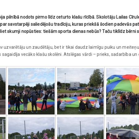
 pilnībā nodots pirmo līdz ceturto klašu rīcībā. Skolotāju Lailas Cīrul
ar savstarpēji saliedējošu tradīciju, kuras priekšā šodien padevās pat
azliet skumji nopūsties: tiešām sporta dienas nebūs? Taču tiklīdz bērni 
av uzvarētāju un zaudētāju, bet ir tikai daudz laimīgu puiku un meiteņu
 sagaidīja vecāko klašu skolēni. Atslēgas vārdi – prieks, sadarbība u