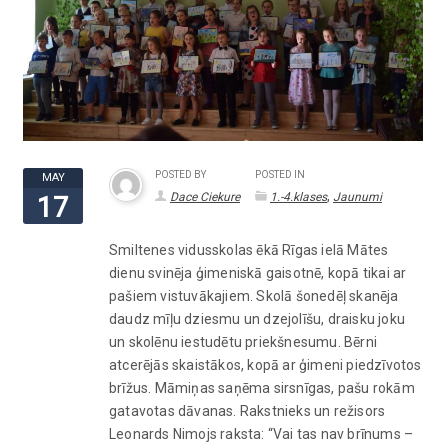
POSTED BY
POSTED IN
MAY
,
Dace Ciekure
1.-4.klases
Jaunumi
17
Smiltenes vidusskolas ēkā Rīgas ielā Mātes
dienu svinēja ģimeniskā gaisotnē, kopā tikai ar
pašiem vistuvākajiem. Skolā šonedēļ skanēja
daudz mīļu dziesmu un dzejolīšu, draisku joku
un skolēnu iestudētu priekšnesumu. Bērni
atcerējās skaistākos, kopā ar ģimeni piedzīvotos
brīžus. Māmiņas saņēma sirsnīgas, pašu rokām
gatavotas dāvanas. Rakstnieks un režisors
Leonards Nimojs raksta: “Vai tas nav brīnums –