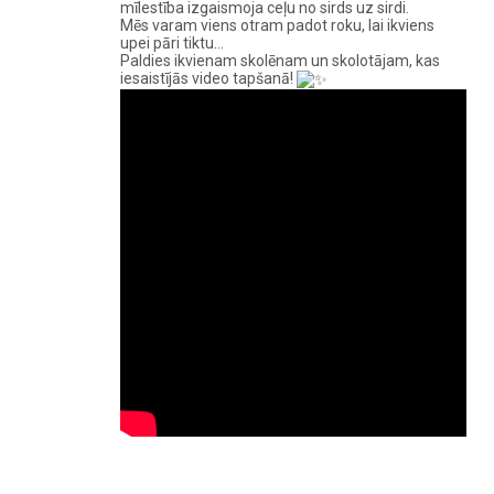
mīlestība izgaismoja ceļu no sirds uz sirdi.
Mēs varam viens otram padot roku, lai ikviens
upei pāri tiktu…
Paldies ikvienam skolēnam un skolotājam, kas
iesaistījās video tapšanā!