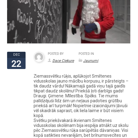
POSTED BY
POSTED IN
DEC
Dace Ciekure
Jaunumi
22
Ziemassvētku rūķis, aplūkojot Smiltenes
vidusskolas jauno mācību korpusu, ir pārsteigts –
tik daudz vārdu! Nākamajā gadā viņu tajā gaidīs
tikpat daudz skolēnu! Priekšā ļoti darbīgs gads!
Draugi. Ģimene. Mīlestība. Spēks. Tie mums
palīdzējuši līdz šim un neļaus padoties grūtību
priekšā arī turpmāk! Nopietnie izaicinājumi ļāvuši
vēl skaidrāk saprast, cik liela laime ir būt visiem
kopā.
Svētku priekšvakarā ikvienam Smiltenes
vidusskolas skolēnam bija iespēja atnākt uz skolu
pēc Ziemassvētku rūķa sarūpētās dāvaniņas. Visi
kopā satikties nevarējām, bet brīnumsvecītes un