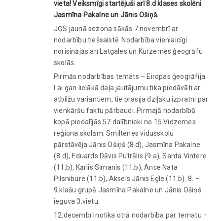
vieta! Veiksmīgi startējuši arī 8.d klases skolēni
Jasmīna Pakalne un Jānis Ošiņš.
JĢS jaunā sezona sākās 7.novembrī ar
nodarbību tiešsaistē. Nodarbība vienlaicīgi
norisinājās arī Latgales un Kurzemes ģeogrāfu
skolās.
Pirmās nodarbības temats – Eiropas ģeogrāfija.
Lai gan lielākā daļa jautājumu tika piedāvāti ar
atbilžu variantiem, tie prasīja dziļāku izpratni par
vienkāršu faktu pārbaudi. Pirmajā nodarbībā
kopā piedalījās 57 dalībnieki no 15 Vidzemes
reģiona skolām. Smiltenes vidusskolu
pārstāvēja Jānis Ošiņš (8.d), Jasmīna Pakalne
(8.d), Eduards Dāvis Putrālis (9.a), Santa Vintere
(11.b), Kārlis Sīmanis (11.b), Ance Nata
Pilsnibure (11.b), Aksels Jānis Egle (11.b). 8. –
9.klašu grupā Jasmīna Pakalne un Jānis Ošiņš
ieguva 3.vietu.
12.decembrī notika otrā nodarbība par tematu –