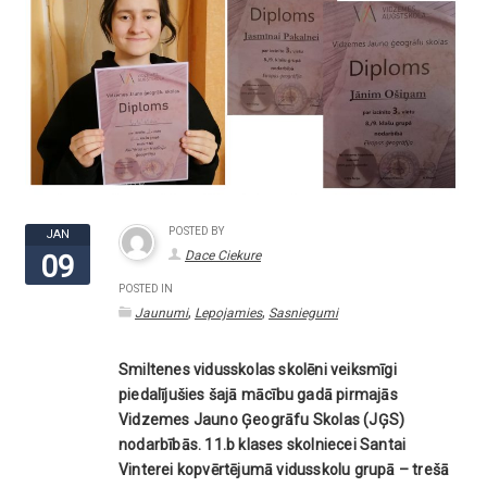
POSTED BY
JAN
Dace Ciekure
09
POSTED IN
,
,
Jaunumi
Lepojamies
Sasniegumi
Smiltenes vidusskolas skolēni veiksmīgi
piedalījušies šajā mācību gadā pirmajās
Vidzemes Jauno Ģeogrāfu Skolas (JĢS)
nodarbībās. 11.b klases skolniecei Santai
Vinterei kopvērtējumā vidusskolu grupā – trešā