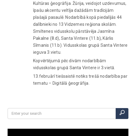
Kultūras ģeogrāfija. Žūrija, veidojot uzdevumus,
īpašu akcentu veltīja dažādām tradīcijām
plašajā pasaulē. Nodarbībā kopā piedalījās 44
dalībnieki no 13 Vidzemes reģiona skolām.
Smiltenes vidusskolu pārstāvēja Jasmīna
Pakalne (8.d), Santa Vintere (11.b), Kārlis
Sīmanis (11.b). Vidusskolas grupā Santa Vintere
ieguva 3.vietu.
Kopvērtējumā pēc divām nodarbībām
vidusskolas grupā Santa Vintere ir 3.vietā.
13.februārī tiešsaistē notiks trešā nodarbība par
tematu – Digitālā ģeogrāfija.