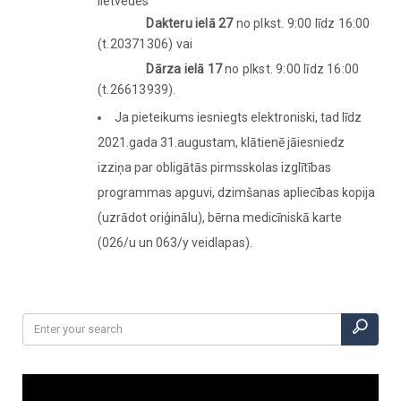
lietvedes
Dakteru ielā 27
no plkst. 9:00 līdz 16:00
(t.20371306) vai
Dārza ielā 17
no plkst. 9:00 līdz 16:00
(t.26613939).
Ja pieteikums iesniegts elektroniski, tad līdz
2021.gada 31.augustam, klātienē jāiesniedz
izziņa par obligātās pirmsskolas izglītības
programmas apguvi, dzimšanas apliecības kopija
(uzrādot oriģinālu), bērna medicīniskā karte
(026/u un 063/y veidlapas).