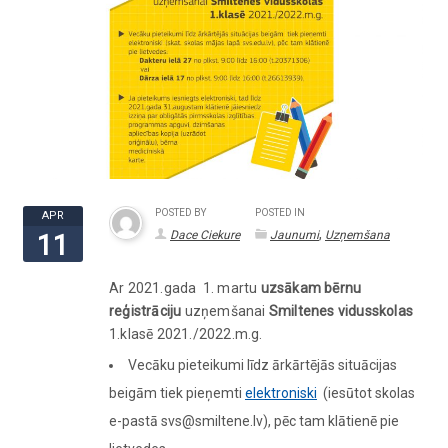
POSTED BY
POSTED IN
APR
,
Dace Ciekure
Jaunumi
Uzņemšana
11
Ar 2021.gada 1. martu
uzsākam bērnu
reģistrāciju
uzņemšanai
Smiltenes vidusskolas
1.klasē 2021./2022.m.g.
Vecāku pieteikumi līdz ārkārtējās situācijas
beigām tiek pieņemti
elektroniski
(iesūtot skolas
e-pastā
svs@smiltene.lv
), pēc tam klātienē pie