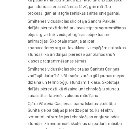
gan stundas ierosināšanas fāzē, gan mācību
procesā, gan arī atgriezeniskās saites sniegšanai.
Smiltenes vidusskolas skolotāja Sandra Pakule
dalījās pieredzē darbā ar Javascript programmēšanu
p5js.org vietnē, veidojot figūras, objektus un
animācijas. Skolotāja stāstīja arī par
khanacademy.org un tavaklase.lv iespējām datorikas
stundās, kā arī dalījās pieredzē par plānošanu 9.
klases programmēšanas tēmās.
Smiltenes vidusskolas skolotājas Sanitas Ceriņas
vadītajā darbnīcā klātesošie varēja gūt jaunas idejas
dizaina un tehnoloģiju stundām 1.klasē. Skolotāja
dalījās pieredzē, kā dizaina un tehnoloģiju stundu
sasaistīt ar latviešu valodas mācīšanu.
Ojāra Vācieša Gaujienas pamatskolas skolotāja
Gunita Ķelpa dalījās pieredzē par to, kā efektīvi
izmantot informācijas tehnoloģijas angļu valodas
stundās, kā ieinteresēt skolēnus un padarīt mācību