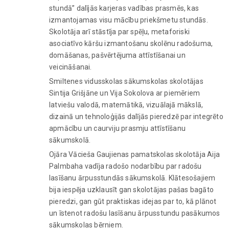
stundā” dalījās karjeras vadības prasmēs, kas
izmantojamas visu mācību priekšmetu stundās.
Skolotāja arī stāstīja par spēļu, metaforiski
asociatīvo kāršu izmantošanu skolēnu radošuma,
domāšanas, pašvērtējuma attīstīšanai un
veicināšanai.
Smiltenes vidusskolas sākumskolas skolotājas
Sintija Grišjāne un Vija Sokolova ar piemēriem
latviešu valodā, matemātikā, vizuālajā mākslā,
dizainā un tehnoloģijās dalījās pieredzē par integrēto
apmācību un caurviju prasmju attīstīšanu
sākumskolā.
Ojāra Vācieša Gaujienas pamatskolas skolotāja Aija
Palmbaha vadīja radošo nodarbību par radošu
lasīšanu ārpusstundās sākumskolā. Klātesošajiem
bija iespēja uzklausīt gan skolotājas pašas bagāto
pieredzi, gan gūt praktiskas idejas par to, kā plānot
un īstenot radošu lasīšanu ārpusstundu pasākumos
sākumskolas bērniem.