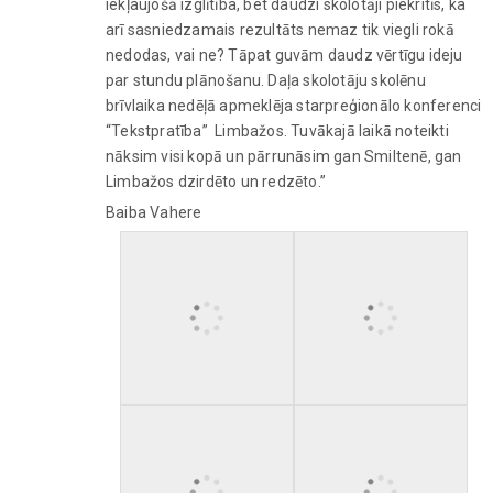
iekļaujošā izglītība, bet daudzi skolotāji piekritīs, ka
arī sasniedzamais rezultāts nemaz tik viegli rokā
nedodas, vai ne? Tāpat guvām daudz vērtīgu ideju
par stundu plānošanu. Daļa skolotāju skolēnu
brīvlaika nedēļā apmeklēja starpreģionālo konferenci
“Tekstpratība” Limbažos. Tuvākajā laikā noteikti
nāksim visi kopā un pārrunāsim gan Smiltenē, gan
Limbažos dzirdēto un redzēto.”
Baiba Vahere