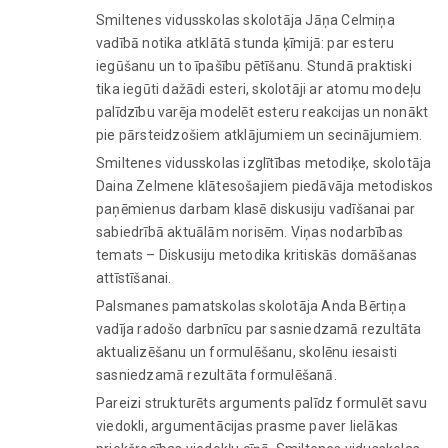
Smiltenes vidusskolas skolotāja Jāņa Celmiņa
vadībā notika atklātā stunda ķīmijā: par esteru
iegūšanu un to īpašību pētīšanu. Stundā praktiski
tika iegūti dažādi esteri, skolotāji ar atomu modeļu
palīdzību varēja modelēt esteru reakcijas un nonākt
pie pārsteidzošiem atklājumiem un secinājumiem.
Smiltenes vidusskolas izglītības metodiķe, skolotāja
Daina Zelmene klātesošajiem piedāvāja metodiskos
paņēmienus darbam klasē diskusiju vadīšanai par
sabiedrībā aktuālām norisēm. Viņas nodarbības
temats – Diskusiju metodika kritiskās domāšanas
attīstīšanai.
Palsmanes pamatskolas skolotāja Anda Bērtiņa
vadīja radošo darbnīcu par sasniedzamā rezultāta
aktualizēšanu un formulēšanu, skolēnu iesaisti
sasniedzamā rezultāta formulēšanā.
Pareizi strukturēts arguments palīdz formulēt savu
viedokli, argumentācijas prasme paver lielākas