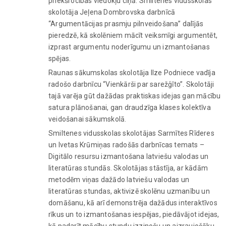
priekšrocības viedokļu cīņā. Smiltenes vidusskolas
skolotāja Jeļena Dombrovska darbnīcā
“Argumentācijas prasmju pilnveidošana” dalījās
pieredzē, kā skolēniem mācīt veiksmīgi argumentēt,
izprast argumentu noderīgumu un izmantošanas
spējas.
Raunas sākumskolas skolotāja Ilze Podniece vadīja
radošo darbnīcu “Vienkārši par sarežģīto”. Skolotāji
tajā varēja gūt dažādas praktiskas idejas gan mācību
satura plānošanai, gan draudzīga klases kolektīva
veidošanai sākumskolā.
Smiltenes vidusskolas skolotājas Sarmītes Rīderes
un Ivetas Krūmiņas radošās darbnīcas temats –
Digitālo resursu izmantošana latviešu valodas un
literatūras stundās. Skolotājas stāstīja, ar kādām
metodēm viņas dažādo latviešu valodas un
literatūras stundas, aktivizē skolēnu uzmanību un
domāšanu, kā arī demonstrēja dažādus interaktīvos
rīkus un to izmantošanas iespējas, piedāvājot idejas,
kā padarīt mācību stundu izzinošu un aizraujošāku