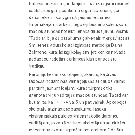
Patiess prieks un gandarījums par izaugsmi rosinošo
satikšanos gan pasākuma organizatoriem, gan
dalībniekiem, kuri, guvuši jaunas ierosmes
turpmākajam darbam. Ieguvēji būs arī skolēni, kuru
mācību stundās noteikti ienāks daudz jaunu vēsmu.
“Tāds arī bija šā pasākuma galvenais mērķis,” atzīst
Smiltenes vidusskolas izglītības metodiķe Daina
Zelmene, kura, līdzīgi kolēģiem, ļoti cer, ka novada
pedagogu radošās darbnīcas kļūs par skaistu
tradīciju.
Parunājoties ar skolotājiem, skaidrs, ka divas
radošās nodarbības vainagojušās ar daudz vairāk
par trim jaunām idejām, kuras turpmāk tiks
īstenotas viņu vadītajās mācību stundās. Tātad var
būt arī tā, ka 1+ 1 =4 vai 5 un pat vairāk. Apkopojot
skolotāju atziņas pēc pasākuma, jāsaka
vissirsnīgākais paldies visiem radošo darbnīcu
vadītājiem, jo katrā no tiem skolotāji atraduši kādu
iedvesmas avotu turpmākajam darbam. “Idejām