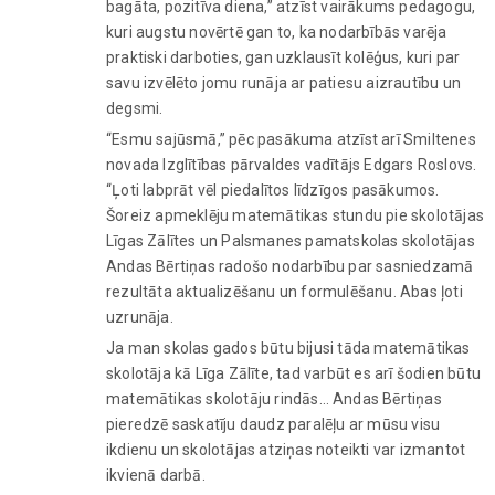
bagāta, pozitīva diena,” atzīst vairākums pedagogu,
kuri augstu novērtē gan to, ka nodarbībās varēja
praktiski darboties, gan uzklausīt kolēģus, kuri par
savu izvēlēto jomu runāja ar patiesu aizrautību un
degsmi.
“Esmu sajūsmā,” pēc pasākuma atzīst arī Smiltenes
novada Izglītības pārvaldes vadītājs Edgars Roslovs.
“Ļoti labprāt vēl piedalītos līdzīgos pasākumos.
Šoreiz apmeklēju matemātikas stundu pie skolotājas
Līgas Zālītes un Palsmanes pamatskolas skolotājas
Andas Bērtiņas radošo nodarbību par sasniedzamā
rezultāta aktualizēšanu un formulēšanu. Abas ļoti
uzrunāja.
Ja man skolas gados būtu bijusi tāda matemātikas
skolotāja kā Līga Zālīte, tad varbūt es arī šodien būtu
matemātikas skolotāju rindās… Andas Bērtiņas
pieredzē saskatīju daudz paralēļu ar mūsu visu
ikdienu un skolotājas atziņas noteikti var izmantot
ikvienā darbā.