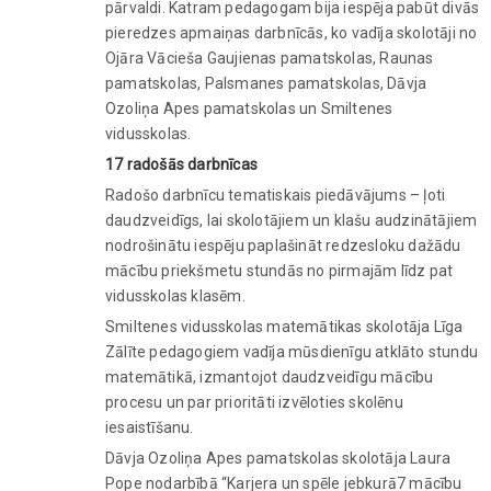
pārvaldi. Katram pedagogam bija iespēja pabūt divās
pieredzes apmaiņas darbnīcās, ko vadīja skolotāji no
Ojāra Vācieša Gaujienas pamatskolas, Raunas
pamatskolas, Palsmanes pamatskolas, Dāvja
Ozoliņa Apes pamatskolas un Smiltenes
vidusskolas.
17 radošās darbnīcas
Radošo darbnīcu tematiskais piedāvājums – ļoti
daudzveidīgs, lai skolotājiem un klašu audzinātājiem
nodrošinātu iespēju paplašināt redzesloku dažādu
mācību priekšmetu stundās no pirmajām līdz pat
vidusskolas klasēm.
Smiltenes vidusskolas matemātikas skolotāja Līga
Zālīte pedagogiem vadīja mūsdienīgu atklāto stundu
matemātikā, izmantojot daudzveidīgu mācību
procesu un par prioritāti izvēloties skolēnu
iesaistīšanu.
Dāvja Ozoliņa Apes pamatskolas skolotāja Laura
Pope nodarbībā “Karjera un spēle jebkurā7 mācību