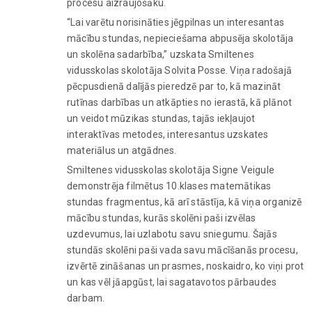
procesu aizraujošāku.
“Lai varētu norisināties jēgpilnas un interesantas
mācību stundas, nepieciešama abpusēja skolotāja
un skolēna sadarbība,” uzskata Smiltenes
vidusskolas skolotāja Solvita Posse. Viņa radošajā
pēcpusdienā dalījās pieredzē par to, kā mazināt
rutīnas darbības un atkāpties no ierastā, kā plānot
un veidot mūzikas stundas, tajās iekļaujot
interaktīvas metodes, interesantus uzskates
materiālus un atgādnes.
Smiltenes vidusskolas skolotāja Signe Veigule
demonstrēja filmētus 10.klases matemātikas
stundas fragmentus, kā arī stāstīja, kā viņa organizē
mācību stundas, kurās skolēni paši izvēlas
uzdevumus, lai uzlabotu savu sniegumu. Šajās
stundās skolēni paši vada savu mācīšanās procesu,
izvērtē zināšanas un prasmes, noskaidro, ko viņi prot
un kas vēl jāapgūst, lai sagatavotos pārbaudes
darbam.