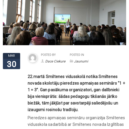
POSTED BY
POSTED IN
MAR
Dace Ciekure
Jaunumi
30
22.martā Smiltenes vidusskolā notika Smiltenes
novada skolotāju pieredzes apmaiņas seminārs “1 +
1 = 3”. Gan pasākuma organizatori, gan dalībnieki
bija vienisprātis: šādas pedagogu tikšanās jārīko
biežāk, tām jākļūst par savstarpēji saliedējošu un
izaugsmi rosinošu tradīciju.
Pieredzes apmaiņas semināru organizēja Smiltenes
vidusskola sadarbībā ar Smiltenes novada Izglītības