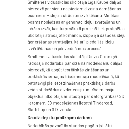
Smiltenes vidusskolas skolotāja Līga Kaupe dalījās
pieredzē par vienu no pieciem dizaina domāšanas
posmiem – ideju izstrādi un izvērtēšanu. Minētais
posms noslēdzas ar ģenerēto ideju izvērtēšanu un
labāko izvēli, kas turpmākajā procesā tiek protipētas.
Skolotāji, strādājot komandā, izspēlēja dažādas ideju
ģenerēšanas stratēģijas, kā arī piedalījās ideju
izvērtēšanas un pilnveidošanas procesā.
Smiltenes vidusskolas skolotājs Didzis Gaismiņš
radošajā nodarbībā par dizaina modelēšanu dalījās
pieredzē, kā apgūt teorētiskās zināšanas un
praktiskās iemaņas trīsdimensiju modelēšanā, kā
patstāvīgi pielietot zināšanas praktiskajā darbā,
veidojot dažādus divdimensiju un trīsdimensiju
objektus. Skolotājs arī stāstīja par datorgrafikas/ 3D
lietotnēm, 3D modelēšanas lietotni Tindercad,
Sketchup un 3 D izdruku.
Daudz ideju turpmākajam darbam
Nodarbībās pavadītās stundas pagāja ļoti ātri.