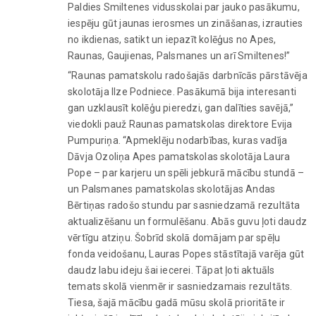
Paldies Smiltenes vidusskolai par jauko pasākumu,
iespēju gūt jaunas ierosmes un zināšanas, izrauties
no ikdienas, satikt un iepazīt kolēģus no Apes,
Raunas, Gaujienas, Palsmanes un arī Smiltenes!”
“Raunas pamatskolu radošajās darbnīcās pārstāvēja
skolotāja Ilze Podniece. Pasākumā bija interesanti
gan uzklausīt kolēģu pieredzi, gan dalīties savējā,”
viedokli pauž Raunas pamatskolas direktore Evija
Pumpuriņa. “Apmeklēju nodarbības, kuras vadīja
Dāvja Ozoliņa Apes pamatskolas skolotāja Laura
Pope – par karjeru un spēli jebkurā mācību stundā –
un Palsmanes pamatskolas skolotājas Andas
Bērtiņas radošo stundu par sasniedzamā rezultāta
aktualizēšanu un formulēšanu. Abās guvu ļoti daudz
vērtīgu atziņu. Šobrīd skolā domājam par spēļu
fonda veidošanu, Lauras Popes stāstītajā varēja gūt
daudz labu ideju šai iecerei. Tāpat ļoti aktuāls
temats skolā vienmēr ir sasniedzamais rezultāts.
Tiesa, šajā mācību gadā mūsu skolā prioritāte ir