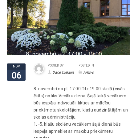
POSTED BY
POSTED IN
NOV
Dace Ciekure
Arhīvs
06
8. novembrī no pl. 17:00 līdz 19:00 skolā (visās
ēkās) notiks Vecāku diena. Šajā laikā vecākiem
būs iespēja individuāli tikties ar mācību
priekšmetu skolotājiem, klašu audzinātājām un
skolas administrāciju.
1. -5. klašu skolēnu vecākiem šajā dienā būs
iespēja apmeklēt arī mācību priekšmetu