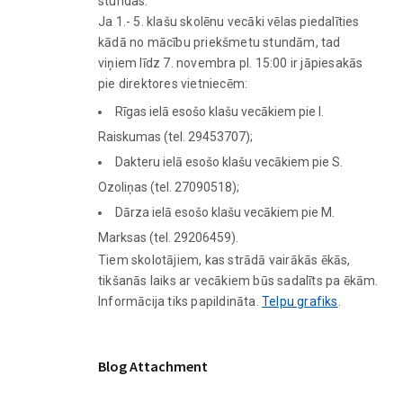
stundas.
Ja 1.- 5. klašu skolēnu vecāki vēlas piedalīties
kādā no mācību priekšmetu stundām, tad
viņiem līdz 7. novembra pl. 15:00 ir jāpiesakās
pie direktores vietniecēm:
Rīgas ielā esošo klašu vecākiem pie I.
Raiskumas (tel. 29453707);
Dakteru ielā esošo klašu vecākiem pie S.
Ozoliņas (tel. 27090518);
Dārza ielā esošo klašu vecākiem pie M.
Marksas (tel. 29206459).
Tiem skolotājiem, kas strādā vairākās ēkās,
tikšanās laiks ar vecākiem būs sadalīts pa ēkām.
Informācija tiks papildināta.
Telpu grafiks
.
Blog Attachment