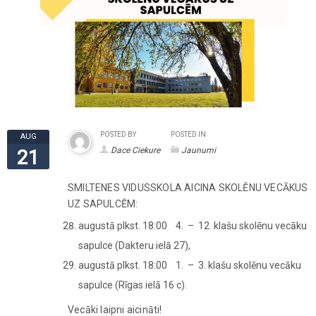
POSTED BY
POSTED IN
AUG
Dace Ciekure
Jaunumi
21
SMILTENES VIDUSSKOLA AICINA SKOLĒNU VECĀKUS
UZ SAPULCĒM:
augustā plkst. 18:00 4. – 12. klašu skolēnu vecāku
sapulce (Dakteru ielā 27),
augustā plkst. 18:00 1. – 3. klašu skolēnu vecāku
sapulce (Rīgas ielā 16 c).
Vecāki laipni aicināti!