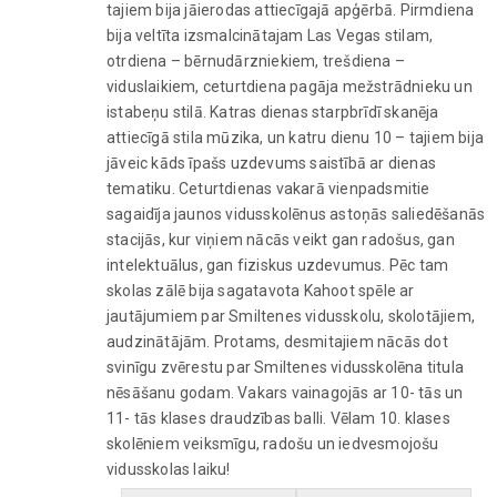
tajiem bija jāierodas attiecīgajā apģērbā. Pirmdiena
bija veltīta izsmalcinātajam Las Vegas stilam,
otrdiena – bērnudārzniekiem, trešdiena –
viduslaikiem, ceturtdiena pagāja mežstrādnieku un
istabeņu stilā. Katras dienas starpbrīdī skanēja
attiecīgā stila mūzika, un katru dienu 10 – tajiem bija
jāveic kāds īpašs uzdevums saistībā ar dienas
tematiku. Ceturtdienas vakarā vienpadsmitie
sagaidīja jaunos vidusskolēnus astoņās saliedēšanās
stacijās, kur viņiem nācās veikt gan radošus, gan
intelektuālus, gan fiziskus uzdevumus. Pēc tam
skolas zālē bija sagatavota Kahoot spēle ar
jautājumiem par Smiltenes vidusskolu, skolotājiem,
audzinātājām. Protams, desmitajiem nācās dot
svinīgu zvērestu par Smiltenes vidusskolēna titula
nēsāšanu godam. Vakars vainagojās ar 10- tās un
11- tās klases draudzības balli. Vēlam 10. klases
skolēniem veiksmīgu, radošu un iedvesmojošu
vidusskolas laiku!