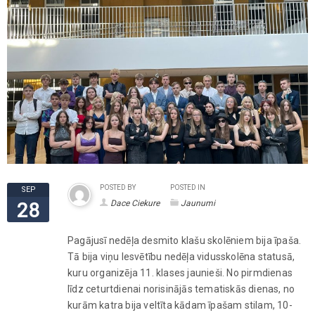
POSTED BY
POSTED IN
SEP
Dace Ciekure
Jaunumi
28
Pagājusī nedēļa desmito klašu skolēniem bija īpaša.
Tā bija viņu Iesvētību nedēļa vidusskolēna statusā,
kuru organizēja 11. klases jaunieši. No pirmdienas
līdz ceturtdienai norisinājās tematiskās dienas, no
kurām katra bija veltīta kādam īpašam stilam, 10-