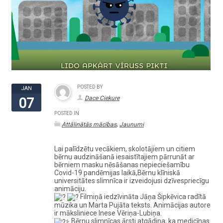
POSTED BY
JAN
Dace Ciekure
07
POSTED IN
,
Attālinātās mācības
Jaunumi
Lai palīdzētu vecākiem, skolotājiem un citiem
bērnu audzināšanā iesaistītajiem pārrunāt ar
bērniem masku nēsāšanas nepieciešamību
Covid-19 pandēmijas laikā,Bērnu klīniskā
universitātes slimnīca ir izveidojusi dzīvespriecīgu
animāciju.
Filmiņā iedzīvināta Jāņa Šipkēvica radītā
mūzika un Marta Pujāta teksts. Animācijas autore
ir māksliniece Inese Vēriņa-Lubiņa.
Bērnu slimnīcas ārsti atgādina, ka medicīnas