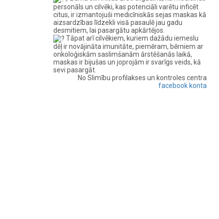
personāls un cilvēki, kas potenciāli varētu inficēt
citus, ir izmantojuši medicīniskās sejas maskas kā
aizsardzības līdzekli visā pasaulē jau gadu
desmitiem, lai pasargātu apkārtējos.
Tāpat arī cilvēkiem, kuriem dažādu iemeslu
dēļ ir novājināta imunitāte, piemēram, bērniem ar
onkoloģiskām saslimšanām ārstēšanās laikā,
maskas ir bijušas un joprojām ir svarīgs veids, kā
sevi pasargāt.
No Slimību profilakses un kontroles centra
facebook konta