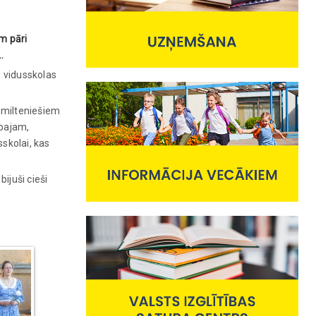
m pāri
…
 vidusskolas
 smilteniešiem
abajam,
sskolai, kas
ijuši cieši