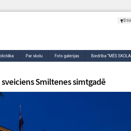
Sūt
bliotēka
Par skolu
Foto galerijas
Biedrība “MĒS SKOLA
 sveiciens Smiltenes simtgadē