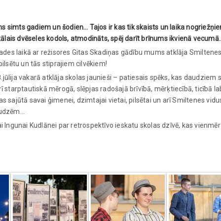
s simts gadiem un šodien… Tajos ir kas tik skaists un laika nogriežņie
vitālais dvēseles kodols, atmodināts, spēj darīt brīnums ikvienā vecumā
ades laikā ar režisores Gitas Skadiņas gādību mums atklāja Smiltenes
pilsētu un tās stiprajiem cilvēkiem!
.jūlija vakarā atklāja skolas jaunieši – patiesais spēks, kas daudziem
ī starptautiskā mērogā, slēpjas radošajā brīvībā, mērķtiecībā, ticībā l
bas sajūtā savai ģimenei, dzimtajai vietai, pilsētai un arī Smiltenes vidu
audzēm…
i Ingunai Kudlānei par retrospektīvo ieskatu skolas dzīvē, kas vienmēr b