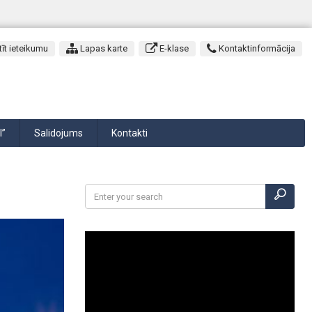
īt ieteikumu
Lapas karte
E-klase
Kontaktinformācija
I”
Salidojums
Kontakti