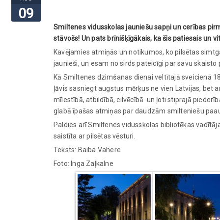
09
Smiltenes vidusskolas jauniešu sapņi un cerības pirm
stāvošs! Un pats brīnišķīgākais, ka šis patiesais un 
Kavējamies atmiņās un notikumos, ko pilsētas simtg
jaunieši, un esam no sirds pateicīgi par savu skaisto 
Kā Smiltenes dzimšanas dienai veltītajā sveicienā 18
ļāvis sasniegt augstus mērķus ne vien Latvijas, bet ar
mīlestībā, atbildībā, cilvēcībā un ļoti stiprajā piederī
glabā īpašas atmiņas par daudzām smilteniešu pa
Paldies arī Smiltenes vidusskolas bibliotēkas vadītāja
saistīta ar pilsētas vēsturi.
Teksts: Baiba Vahere
Foto: Inga Zaļkalne