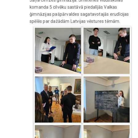
komanda 5 cilvēku sastāvā piedalījās Valkas
ģimnāzijas pašpārvaldes sagatavotajās erudīcijas
spēlēs par dažādām Latvijas vēstures tēmām.