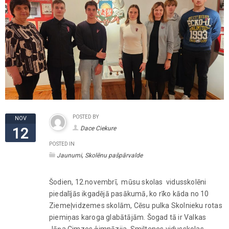
POSTED BY
NOV
Dace Ciekure
12
POSTED IN
,
Jaunumi
Skolēnu pašpārvalde
Šodien, 12.novembrī, mūsu skolas vidusskolēni
piedalījās ikgadējā pasākumā, ko rīko kāda no 10
Ziemeļvidzemes skolām, Cēsu pulka Skolnieku rotas
piemiņas karoga glabātājām. Šogad tā ir Valkas
Jāņa Cimzes ģimnāzija. Smiltenes vidusskolas