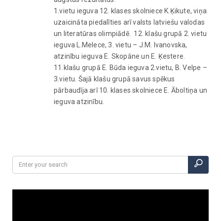
1.vietu ieguva 12. klases skolniece K.Ķikute, viņa
uzaicināta piedalīties arī valsts latviešu valodas
un literatūras olimpiādē. 12. klašu grupā 2. vietu
ieguva L.Melece, 3. vietu – J.M. Ivanovska,
atzinību ieguva E. Skopāne un E. Ķestere.
11.klašu grupā E. Būda ieguva 2.vietu, B. Velpe –
3.vietu. Šajā klašu grupā savus spēkus
pārbaudīja arī 10. klases skolniece E. Āboltiņa un
ieguva atzinību.