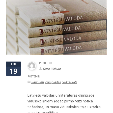
POSTED BY
FEB
Dace Ciekure
19
POSTED IN
,
,
Jaunumi
Olimpiādes
Vidusskola
Latviešu valodas un literatūras olimpiāde
vidusskolēniem šogad pirmo reizi notika
tiešsaistē, un mūsu vidusskolēni tajā uzrādīja
augstus rezultātus.