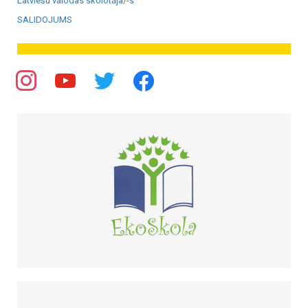
Latviešu valodas skolotāja/-s
SALIDOJUMS