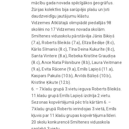
mācību gada novada spēcīgākos ģeogrāfus.
Žūrijas kolektīvs bija sarūpējis plašu un ļoti
daudzveidīgu jautājumu klāstu.
Vidzemes Atklātajā olimpiādē piedalījās 98
skolēni no 17 Vidzemes novada skolām.
Smiltenes vidusskolu pārstāvēja Jānis Bikiņš
(7.a), Roberts Bleikšs (7.a), Elīza Bediķe (8.c),
Kārlis Sīmanis (8.c), Tīna Deina Kukurīte (8.c),
Santa Vintere (8.a), Rebeka Kristīne Graudiņa
(8.c), Ance Nata Pilsnibure (8.b), Laura Veitmane
(9.a), Evita Rācene (9.a), Emīls Lapiņš (11.a),
Kaspars Pakulis (10.b), Arvīds Bāliņš (10.b),
Kristīne Ķikute (12.b).
6. – 7.klašu grupā 3.vietu ieguva Roberts Bleikšs.
11.klašu grupā Emīls Lapiņš izcīnīja 2.vietu.
Sezonas kopvērtējumā pēc trīs kārtām 6. –
7.klašu grupā Roberts ierindojas 3.vietā, Emīls
kļuvis par 11.klašu grupas kopvērtējuma līderi.
20 skolu konkurencē Smiltenes vidusskola
saglabā 3.vietu.