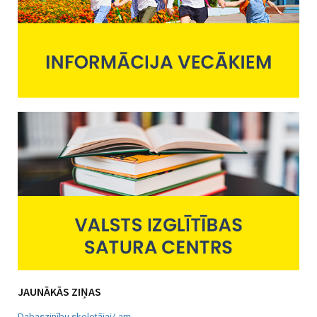
JAUNĀKĀS ZIŅAS
Dabaszinību skolotājai/-am