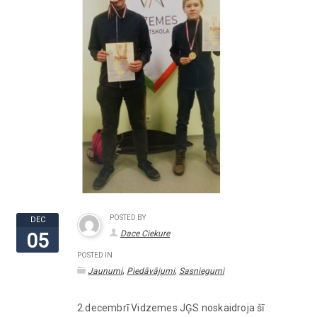
POSTED BY
DEC
Dace Ciekure
05
POSTED IN
,
,
Jaunumi
Piedāvājumi
Sasniegumi
2.decembrī Vidzemes JĢS noskaidroja šī