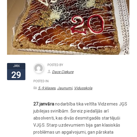
POSTED BY
JAN
Dace Ciekure
29
POSTED IN
,
,
5.-9.klases
Jaunumi
Vidusskola
27.janvāra
nodarbība tika veltīta Vidzemes JĢS
jubilejas svinībām. Šoreiz piedalījās arī
absolventi, kas divās desmitgadēs startējuši
VJĢS. Starp uzdevumiem bija gan klasiskās
problēmas un apgalvojumi, gan pārskata