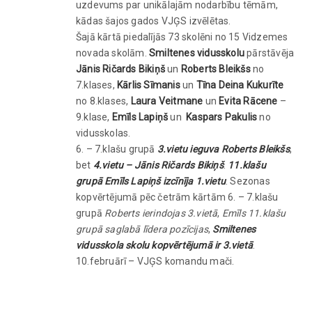
uzdevums par unikālajām nodarbību tēmām,
kādas šajos gados VJĢS izvēlētas.
Šajā kārtā piedalījās 73 skolēni no 15 Vidzemes
novada skolām.
Smiltenes vidusskolu
pārstāvēja
Jānis Ričards Bikiņš
un
Roberts Bleikšs
no
7.klases,
Kārlis Sīmanis
un
Tīna Deina Kukurīte
no 8.klases,
Laura Veitmane
un
Evita Rācene
–
9.klase,
Emīls Lapiņš
un
Kaspars Pakulis
no
vidusskolas.
6. – 7.klašu grupā
3.vietu ieguva Roberts Bleikšs
,
bet
4.vietu – Jānis Ričards Bikiņš
.
11.klašu
grupā Emīls Lapiņš izcīnīja 1.vietu
. Sezonas
kopvērtējumā pēc četrām kārtām 6. – 7.klašu
grupā
Roberts ierindojas 3.vietā
,
Emīls 11.klašu
grupā saglabā līdera pozīcijas
,
Smiltenes
vidusskola skolu kopvērtējumā ir 3.vietā
.
10.februārī – VJĢS komandu mači.