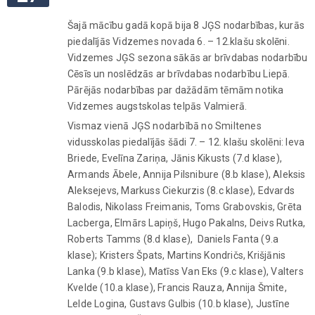
Šajā mācību gadā kopā bija 8 JĢS nodarbības, kurās
piedalījās Vidzemes novada 6. – 12.klašu skolēni.
Vidzemes JĢS sezona sākās ar brīvdabas nodarbību
Cēsīs un noslēdzās ar brīvdabas nodarbību Liepā.
Pārējās nodarbības par dažādām tēmām notika
Vidzemes augstskolas telpās Valmierā.
Vismaz vienā JĢS nodarbībā no Smiltenes
vidusskolas piedalījās šādi 7. – 12. klašu skolēni: Ieva
Briede, Evelīna Zariņa, Jānis Kikusts (7.d klase),
Armands Ābele, Annija Pilsnibure (8.b klase), Aleksis
Aleksejevs, Markuss Ciekurzis (8.c klase), Edvards
Balodis, Nikolass Freimanis, Toms Grabovskis, Grēta
Lacberga, Elmārs Lapiņš, Hugo Pakalns, Deivs Rutka,
Roberts Tamms (8.d klase), Daniels Fanta (9.a
klase); Kristers Špats, Martins Kondričs, Krišjānis
Lanka (9.b klase), Matīss Van Eks (9.c klase), Valters
Kvelde (10.a klase), Francis Rauza, Annija Šmite,
Lelde Logina, Gustavs Gulbis (10.b klase), Justīne