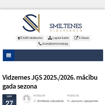
Sūtīt ieteikumu
Lapas karte
E-klase
Kontaktinformācija
Vidzemes JĢS 2025./2026. mācību
gada sezona
POSTED BY
POSTED IN
MAY
,
Smiltenes vidusskola
Jaunumi
Lepojamies
27