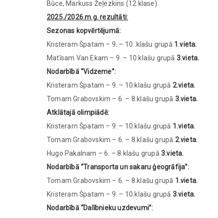
Būce, Markuss Žeļezkins (12.klase).
2025./2026.m.g. rezultāti:
Sezonas kopvērtējumā:
Kristeram Špatam – 9. – 10..klašu grupā
1.vieta.
Matīsam Van Ekam – 9. – 10.klašu grupā
3.vieta.
Nodarbībā “Vidzeme”:
Kristeram Špatam – 9. – 10.klašu grupā
2.vieta.
Tomam Grabovskim – 6. – 8.klašu grupā
3.vieta.
Atklātajā olimpiādē:
Kristeram Špatam – 9. – 10.klašu grupā
1.vieta.
Tomam Grabovskim – 6. – 8.klašu grupā
2.vieta.
Hugo Pakalnam – 6. – 8.klašu grupā
3.vieta.
Nodarbībā “Transporta un sakaru ģeogrāfija”:
Tomam Grabovskim – 6. – 8.klašu grupā
1.vieta.
Kristeram Špatam – 9. – 10.klašu grupā
3.vieta.
Nodarbībā “Dalībnieku uzdevumi”: