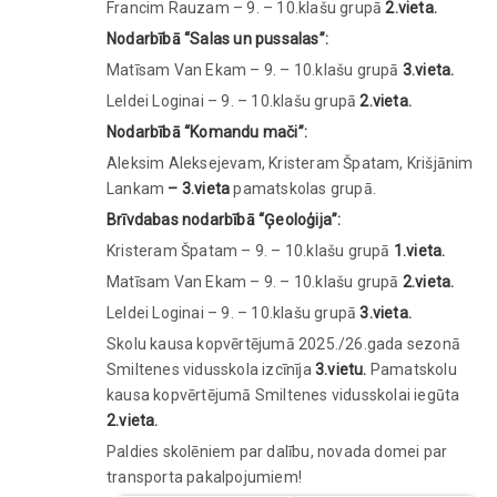
Francim Rauzam – 9. – 10.klašu grupā
2.vieta.
Nodarbībā “Salas un pussalas”:
Matīsam Van Ekam – 9. – 10.klašu grupā
3.vieta.
Leldei Loginai – 9. – 10.klašu grupā
2.vieta.
Nodarbībā “Komandu mači”:
Aleksim Aleksejevam, Kristeram Špatam, Krišjānim
Lankam
– 3.vieta
pamatskolas grupā.
Brīvdabas nodarbībā “Ģeoloģija”:
Kristeram Špatam – 9. – 10.klašu grupā
1.vieta.
Matīsam Van Ekam – 9. – 10.klašu grupā
2.vieta.
Leldei Loginai – 9. – 10.klašu grupā
3.vieta.
Skolu kausa kopvērtējumā 2025./26.gada sezonā
Smiltenes vidusskola izcīnīja
3.vietu.
Pamatskolu
kausa kopvērtējumā Smiltenes vidusskolai iegūta
2.vieta.
Paldies skolēniem par dalību, novada domei par
transporta pakalpojumiem!