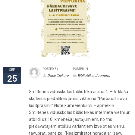
POSTED BY
POSTED IN
SEP
,
Dace Ciekure
Bibliotēka
Jaunumi
25
Smiltenes vidusskolas bibliotēka aicina 4. – 6. klašu
skolēnus piedalīties jaunā viktorīnā “Pārbaudi savu
lasītprasmi!” Noteikumi vienkārši – apmeklē
Smiltenes vidusskolas bibliotēkas interneta vietni un
atbildi uz 10 ikmēneša jautājumiem, no trīs
piedāvātajiem atbilžu variantiem izvēloties vienu,
tavuprāt, pareizo. (Neaizmirstot norādīt arī savu