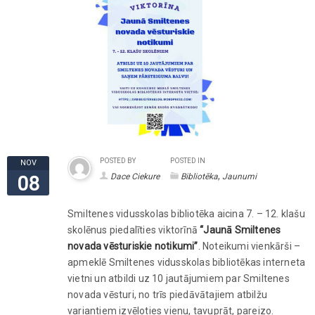
POSTED BY
POSTED IN
NOV
,
Dace Ciekure
Bibliotēka
Jaunumi
08
Smiltenes vidusskolas bibliotēka aicina 7. – 12. klašu
skolēnus piedalīties viktorīnā
“Jaunā Smiltenes
novada vēsturiskie notikumi”
.
Noteikumi vienkārši –
apmeklē Smiltenes vidusskolas bibliotēkas interneta
vietni un atbildi uz 10
jautājumiem par Smiltenes
novada vēsturi, no trīs piedāvātajiem atbilžu
variantiem izvēloties vienu, tavuprāt, pareizo.