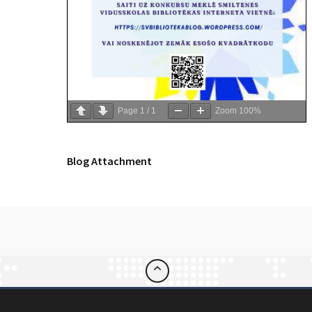
Page
1
/
1
Zoom
100%
Blog Attachment