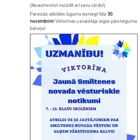
(Neaizmirstot norādīt arī savu vārdu!)
Pareizās atbildes lūgums iesniegt līdz
30.
novembrim
! Viktorīnas uzvarētājs iegūs pārsteiguma
balviņu!