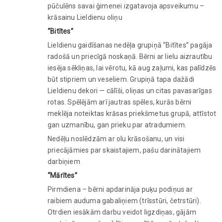
pūčulēns savai ģimenei izgatavoja apsveikumu –
krāsainu Lieldienu oliņu
“Bitītes”
Lieldienu gaidīšanas nedēļa grupiņā “Bitītes” pagāja
radošā un priecīgā noskaņā. Bērni ar lielu aizrautību
iesēja sēkliņas, lai vērotu, kā aug zaļumi, kas palīdzēs
būt stipriem un veseliem. Grupiņā tapa dažādi
Lieldienu dekori — cālīši, oliņas un citas pavasarīgas
rotas. Spēlējām arī jautras spēles, kurās bērni
meklēja noteiktas krāsas priekšmetus grupā, attīstot
gan uzmanību, gan prieku par atradumiem.
Nedēļu noslēdzām ar olu krāsošanu, un visi
priecājāmies par skaistajiem, pašu darinātajiem
darbiņiem
“Mārītes”
Pirmdiena – bērni apdarināja puķu podiņus ar
raibiem auduma gabaliņiem (trīsstūri, četrstūri).
Otrdien iesākām darbu veidot ligzdiņas, gājām