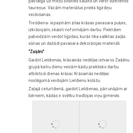
pastaigā uz mežu sildīties saulītē un vērot dzeltenos
taureņus. Vācām materiālus priekš ligzdiņu
veidošanas.
Trešdiena- iepazinām zilas krāsas pavasara puķes,
izkrāsojām, skaisti noformējām darbu. Piektdien
pabeidzām veidot ligzdas, kurās tika saliktas zaļās
sūnas un dažādi pavasara dekorācijas materiāli.
“Zaķēni”
Gaidot Lieldienas, krāsainās nedēļas ietvaros Zaķēnu
grupā katru dienu veicām kādu praktisko darbu
atbilstoši dienas krāsai. Krāsainās nedēļas
noslēgumā veidojām Lieldienu kolāžu.
Zaļajā ceturtdienā, gaidot Lieldienas, pārrunājām ar
bērniem, kādas ir svētku tradīcijas viņu ģimenēs.