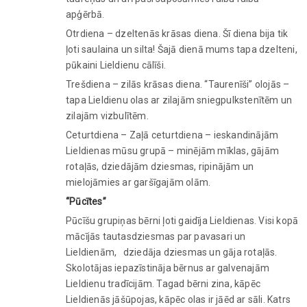
apģērbā.
Otrdiena – dzeltenās krāsas diena. Šī diena bija tik
ļoti saulaina un silta! Šajā dienā mums tapa dzelteni,
pūkaini Lieldienu cālīši.
Trešdiena – zilās krāsas diena. “Taurenīši” olojās –
tapa Lieldienu olas ar zilajām sniegpulkstenītēm un
zilajām vizbulītēm.
Ceturtdiena – Zaļā ceturtdiena – ieskandinājām
Lieldienas mūsu grupā – minējām mīklas, gājām
rotaļās, dziedājām dziesmas, ripinājām un
mielojāmies ar garšīgajām olām.
“Pūcītes”
Pūcīšu grupiņas bērni ļoti gaidīja Lieldienas. Visi kopā
mācījās tautasdziesmas par pavasari un
Lieldienām, dziedāja dziesmas un gāja rotaļās.
Skolotājas iepazīstināja bērnus ar galvenajām
Lieldienu tradīcijām. Tagad bērni zina, kāpēc
Lieldienās jāšūpojas, kāpēc olas ir jāēd ar sāli. Katrs