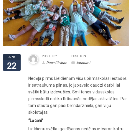
POSTED BY
POSTED IN
APR
Dace Ciekure
Jaunumi
22
Nedēļa pirms Lieldienām visās pirmsskolas iestādēs
ir satraukuma pilnas, jo jāpaveic daudzi darbi, lai
svētki būtu izdevušies. Smiltenes vidusskolas
pirmsskolā notika Krāsainās nedēļas aktivitātes. Par
tām stāsta gan paši bērndārznieki, gan viņu
skolotājas:
“Lācēni”
Lieldienu svētku gaidīšanas nedēļas ietvaros katru