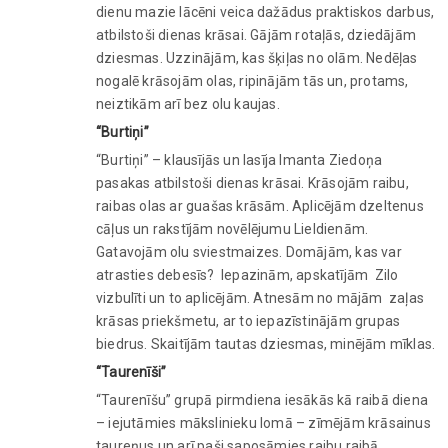
dienu mazie lācēni veica dažādus praktiskos darbus,
atbilstoši dienas krāsai. Gājām rotaļās, dziedājām
dziesmas. Uzzinājām, kas šķiļas no olām. Nedēļas
nogalē krāsojām olas, ripinājām tās un, protams,
neiztikām arī bez olu kaujas.
“Burtiņi”
“Burtiņi” – klausījās un lasīja Imanta Ziedoņa
pasakas atbilstoši dienas krāsai. Krāsojām raibu,
raibas olas ar guašas krāsām. Aplicējām dzeltenus
cāļus un rakstījām novēlējumu Lieldienām.
Gatavojām olu sviestmaizes. Domājām, kas var
atrasties debesīs? Iepazinām, apskatījām Zilo
vizbulīti un to aplicējām. Atnesām no mājām zaļas
krāsas priekšmetu, ar to iepazīstinājām grupas
biedrus. Skaitījām tautas dziesmas, minējām mīklas.
“Taurenīši”
“Taurenīšu” grupā pirmdiena iesākās kā raibā diena
– iejutāmies mākslinieku lomā – zīmējām krāsainus
taureņus un arī paši saposāmies raibu raibā