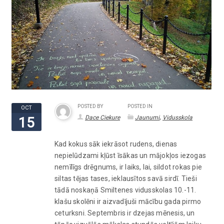
POSTED BY
POSTED IN
OCT
,
Dace Ciekure
Jaunumi
Vidusskola
15
Kad kokus sāk iekrāsot rudens, dienas
nepielūdzami kļūst īsākas un mājokļos iezogas
nemīlīgs drēgnums, ir laiks, lai, sildot rokas pie
siltas tējas tases, ieklausītos savā sirdī. Tieši
tādā noskaņā Smiltenes vidusskolas 10.-11.
klašu skolēni ir aizvadījuši mācību gada pirmo
ceturksni. Septembris ir dzejas mēnesis, un