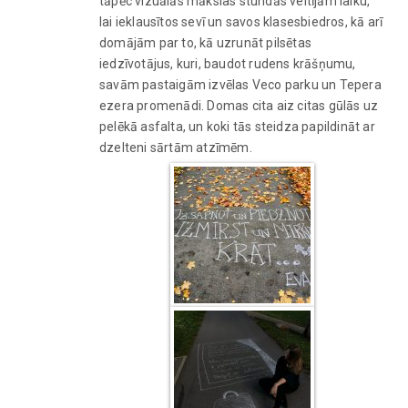
tāpēc vizuālās mākslas stundās veltījām laiku,
lai ieklausītos sevī un savos klasesbiedros, kā arī
domājām par to, kā uzrunāt pilsētas
iedzīvotājus, kuri, baudot rudens krāšņumu,
savām pastaigām izvēlas Veco parku un Tepera
ezera promenādi. Domas cita aiz citas gūlās uz
pelēkā asfalta, un koki tās steidza papildināt ar
dzelteni sārtām atzīmēm.