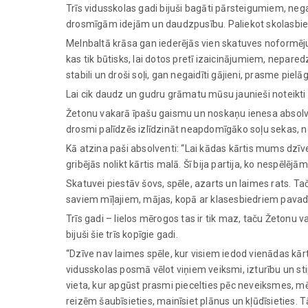
Trīs vidusskolas gadi bijuši bagāti pārsteigumiem, nega
drosmīgām idejām un daudzpusību. Paliekot skolasbied
Melnbaltā krāsa gan iederējās vien skatuves noformēj
kas tik būtisks, lai dotos pretī izaicinājumiem, nepare
stabili un droši soļi, gan negaidīti gājieni, prasme p
Lai cik daudz un gudru grāmatu mūsu jaunieši noteikti vē
Žetonu vakarā īpašu gaismu un noskaņu ienesa absolven
drosmi palīdzēs izlīdzināt neapdomīgāko soļu sekas, no
Kā atzina paši absolventi: “Lai kādas kārtis mums dzīve d
gribējās nolikt kārtis malā. Šī bija partija, ko nespēlējā
Skatuvei piestāv šovs, spēle, azarts un laimes rats. Ta
saviem mīļajiem, mājas, kopā ar klasesbiedriem pavadīt
Trīs gadi – lielos mērogos tas ir tik maz, taču Žetonu v
bijuši šie trīs kopīgie gadi.
“Dzīve nav laimes spēle, kur visiem iedod vienādas kār
vidusskolas posmā vēlot viņiem veiksmi, izturību un stip
vieta, kur apgūst prasmi piecelties pēc neveiksmes, mē
reizēm šaubīsieties, mainīsiet plānus un kļūdīsieties. 