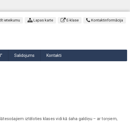
īt ieteikumu
Lapas karte
E-klase
Kontaktinformācija
I”
Salidojums
Kontakti
ātesošajiem iztēloties klases vidi kā šaha galdiņu – ar torņiem,