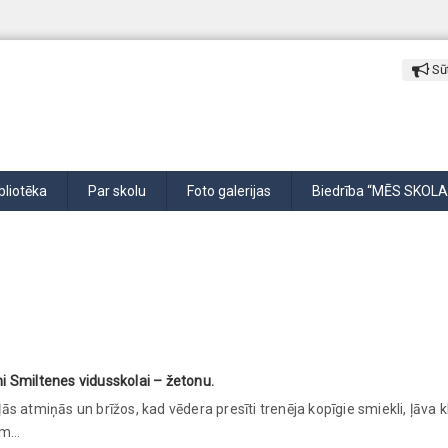
Sūt
bliotēka
Par skolu
Foto galerijas
Biedrība “MĒS SKOLA
i Smiltenes vidusskolai – žetonu.
 atmiņās un brīžos, kad vēdera presīti trenēja kopīgie smiekli, ļāva kl
iem…