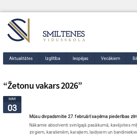
Aktualitātes
Izglītība
Iespējas
Vecākiem
Bi
“Žetonu vakars 2026”
MAR
03
Mūsu divpadsmitie 27. februārī saņēma piederības zīm
Nākamie absolventi svinīgajā pasākumā, kavējoties mīļās
zirgiem, karalienēm, karaļiem, laidņiem un bandiniek