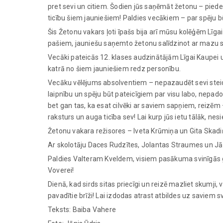
pret sevi un citiem. Šodien jūs saņēmāt žetonu – piede
ticību šiem jauniešiem! Paldies vecākiem – par spēju b
Šis Žetonu vakars ļoti īpašs bija arī mūsu kolēģēm Līg
pašiem, jauniešu saņemto žetonu salīdzinot ar mazu s
Vecāki pateicās 12. klases audzinātājām Līgai Kaupei un
katrā no šiem jauniešiem redz personību.
Vecāku vēlējums absolventiem – nepazaudēt sevi steidzī
laipnību un spēju būt pateicīgiem par visu labo, nepadot
bet gan tas, ka esat cilvēki ar saviem sapņiem, reizēm –
raksturs un auga ticība sev! Lai kurp jūs ietu tālāk, nesi
Žetonu vakara režisores – Iveta Krūmiņa un Gita Skadi
Ar skolotāju Daces Rudzītes, Jolantas Straumes un Jā
Paldies Valteram Kveldem, visiem pasākuma svinīgās ga
Voverei!
Dienā, kad sirds sitas priecīgi un reizē mazliet skumji
pavadītie brīži! Lai izdodas atrast atbildes uz saviem
Teksts: Baiba Vahere