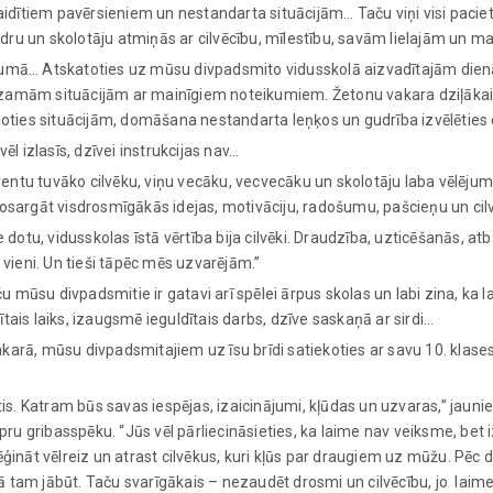
idītiem pavērsieniem un nestandarta situācijām… Taču viņi visi pacietī
ru un skolotāju atmiņās ar cilvēcību, mīlestību, savām lielajām un 
umā… Atskatoties uz mūsu divpadsmito vidusskolā aizvadītajām dienām,
dzamām situācijām ar mainīgiem noteikumiem. Žetonu vakara dziļākais vē
ielāgoties situācijām, domāšana nestandarta leņķos un gudrība izvēlēti
l izlasīs, dzīvei instrukcijas nav…
tu tuvāko cilvēku, viņu vecāku, vecvecāku un skolotāju laba vēlējumi 
sargāt visdrosmīgākās idejas, motivāciju, radošumu, pašcieņu un cilvēc
otu, vidusskolas īstā vērtība bija cilvēki. Draudzība, uzticēšanās, atbal
m vieni. Un tieši tāpēc mēs uzvarējām.”
ču mūsu divpadsmitie ir gatavi arī spēlei ārpus skolas un labi zina, ka
ais laiks, izaugsmē ieguldītais darbs, dzīve saskaņā ar sirdi…
akarā, mūsu divpadsmitajiem uz īsu brīdi satiekoties ar savu 10. klases
tis. Katram būs savas iespējas, izaicinājumi, kļūdas un uzvaras,” jaun
ru gribasspēku. “Jūs vēl pārliecināsieties, ka laime nav veiksme, bet iz
ģināt vēlreiz un atrast cilvēkus, kuri kļūs par draugiem uz mūžu. Pēc
Tā tam jābūt. Taču svarīgākais – nezaudēt drosmi un cilvēcību, jo laim