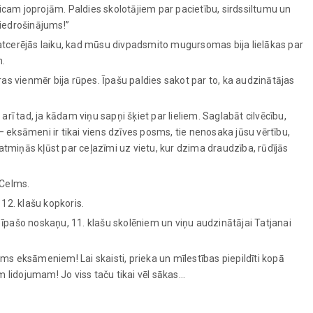
icam joprojām. Paldies skolotājiem par pacietību, sirdssiltumu un
 iedrošinājums!”
 atcerējās laiku, kad mūsu divpadsmito mugursomas bija lielākas par
m.
ras vienmēr bija rūpes. Īpašu paldies sakot par to, ka audzinātājas
ī tad, ja kādam viņu sapņi šķiet par lieliem. Saglabāt cilvēcību,
 – eksāmeni ir tikai viens dzīves posms, tie nenosaka jūsu vērtību,
 atmiņās kļūst par ceļazīmi uz vietu, kur dzima draudzība, rūdījās
 Celms.
2. klašu kopkoris.
īpašo noskaņu, 11. klašu skolēniem un viņu audzinātājai Tatjanai
ms eksāmeniem! Lai skaisti, prieka un mīlestības piepildīti kopā
 lidojumam! Jo viss taču tikai vēl sākas…