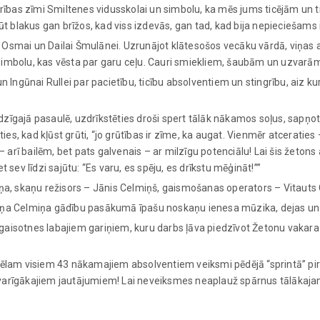
rības zīmi Smiltenes vidusskolai un simbolu, ka mēs jums ticējām un t
ūt blakus gan brīžos, kad viss izdevās, gan tad, kad bija nepieciešams
ai Osmai un Dailai Šmulānei. Uzrunājot klātesošos vecāku vārdā, viņas
imbolu, kas vēsta par garu ceļu. Cauri smiekliem, šaubām un uzvarā
 Ingūnai Rullei par pacietību, ticību absolventiem un stingrību, aiz ku
gajā pasaulē, uzdrīkstēties droši spert tālāk nākamos soļus, sapņot ar
ies, kad kļūst grūti, “jo grūtības ir zīme, ka augat. Vienmēr atceraties
 arī bailēm, bet pats galvenais – ar milzīgu potenciālu! Lai šis žetons
et sev līdzi sajūtu: “Es varu, es spēju, es drīkstu mēģināt!””
ņa, skaņu režisors – Jānis Celmiņš, gaismošanas operators – Vitauts
ņa Celmiņa gādību pasākumā īpašu noskaņu ienesa mūzika, dejas un 1
isotnes labajiem gariņiem, kuru darbs ļāva piedzīvot Žetonu vakara 
, vēlam visiem 43 nākamajiem absolventiem veiksmi pēdējā “sprintā” pir
 svarīgākajiem jautājumiem! Lai neveiksmes neaplauž spārnus tālākajam