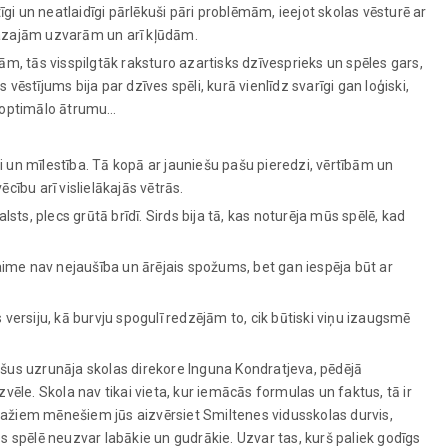
gi un neatlaidīgi pārlēkuši pāri problēmām, ieejot skolas vēsturē ar
mazajām uzvarām un arī kļūdām.
 tās visspilgtāk raksturo azartisks dzīvesprieks un spēles gars,
stījums bija par dzīves spēli, kurā vienlīdz svarīgi gan loģiski,
es optimālo ātrumu…
un mīlestība. Tā kopā ar jauniešu pašu pieredzi, vērtībām un
ību arī vislielākajās vētrās.
sts, plecs grūtā brīdī. Sirds bija tā, kas noturēja mūs spēlē, kad
 laime nav nejaušība un ārējais spožums, bet gan iespēja būt ar
 versiju, kā burvju spogulī redzējām to, cik būtiski viņu izaugsmē
iešus uzrunāja skolas direkore Inguna Kondratjeva, pēdējā
vēle. Skola nav tikai vieta, kur iemācās formulas un faktus, tā ir
 dažiem mēnešiem jūs aizvērsiet Smiltenes vidusskolas durvis,
es spēlē neuzvar labākie un gudrākie. Uzvar tas, kurš paliek godīgs