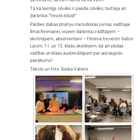
Tā kā laimīgs cilvēks ir paēdis cilvēks, tad bija arī
darbnīca “Veseli ēduši!”
Paldies dabaszinātņu metodiskās jomas vadītajai
Ilmai Reimanei, visiem darbnīcu vadītājiem –
skolotājiem, absolventam – fitnesa trenerim Gatim
Lācim, 11. un 12. klašu skolēniem, kā arī skolas
vadībai un klašu audzinātājiem par aizraujošo
pasākumu!
Teksts un foto: Baiba Vahere