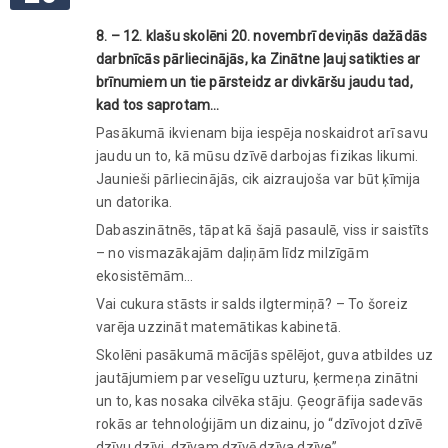
8. – 12. klašu skolēni 20. novembrī deviņās dažādās
darbnīcās pārliecinājās, ka Zinātne ļauj satikties ar
brīnumiem un tie pārsteidz ar divkāršu jaudu tad,
kad tos saprotam…
Pasākumā ikvienam bija iespēja noskaidrot arī savu
jaudu un to, kā mūsu dzīvē darbojas fizikas likumi.
Jaunieši pārliecinājās, cik aizraujoša var būt ķīmija
un datorika.
Dabaszinātnēs, tāpat kā šajā pasaulē, viss ir saistīts
– no vismazākajām daļiņām līdz milzīgām
ekosistēmām…
Vai cukura stāsts ir salds ilgtermiņā? – To šoreiz
varēja uzzināt matemātikas kabinetā.
Skolēni pasākumā mācījās spēlējot, guva atbildes uz
jautājumiem par veselīgu uzturu, ķermeņa zinātni
un to, kas nosaka cilvēka stāju. Ģeogrāfija sadevās
rokās ar tehnoloģijām un dizainu, jo “dzīvojot dzīvē
dzīvu dzīvi, dzīvam dzīvē dzīva dzīve”.