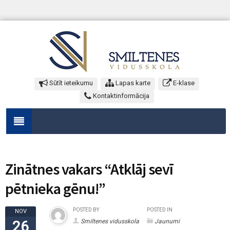
Sūtīt ieteikumu
Lapas karte
E-klase
Kontaktinformācija
Zinātnes vakars “Atklāj sevī
pētnieka gēnu!”
POSTED BY
POSTED IN
NOV
Smiltenes vidusskola
Jaunumi
26