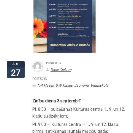
POSTED BY
AUG
Dace Ciekure
27
POSTED IN
,
,
,
1.-4.klases
5.-9.klases
Jaunumi
Vidusskola
Zinību diena 3.septembrī
Pl. 8:50 – pulcēšanās Kultūras centrā 1., 9. un 12.
klašu audzēkņiem;
Pl. 9:00 – Kultūras centrā – 1., 9. un 12. klašu
pirmā satikšanās jaunajā mācību gadā;