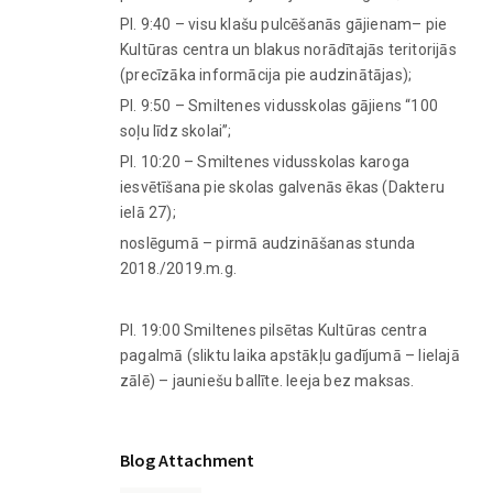
Pl. 9:40 – visu klašu pulcēšanās gājienam– pie
Kultūras centra un blakus norādītajās teritorijās
(precīzāka informācija pie audzinātājas);
Pl. 9:50 – Smiltenes vidusskolas gājiens “100
soļu līdz skolai”;
Pl. 10:20 – Smiltenes vidusskolas karoga
iesvētīšana pie skolas galvenās ēkas (Dakteru
ielā 27);
noslēgumā – pirmā audzināšanas stunda
2018./2019.m.g.
Pl. 19:00 Smiltenes pilsētas Kultūras centra
pagalmā (sliktu laika apstākļu gadījumā – lielajā
zālē) – jauniešu ballīte. Ieeja bez maksas.
Blog Attachment