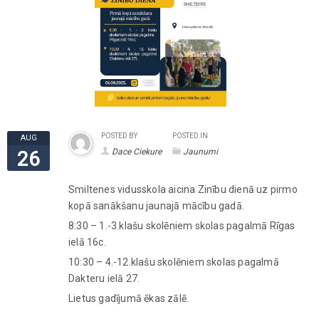
POSTED BY
POSTED IN
AUG
Dace Ciekure
Jaunumi
26
Smiltenes vidusskola aicina Zinību dienā uz pirmo
kopā sanākšanu jaunajā mācību gadā.
8:30 – 1.-3.klašu skolēniem skolas pagalmā Rīgas
ielā 16c.
10:30 – 4.-12.klašu skolēniem skolas pagalmā
Dakteru ielā 27.
Lietus gadījumā ēkas zālē.