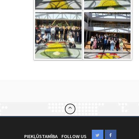
PIEKĻŪSTAMĪBA
FOLLOW US