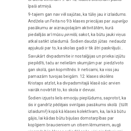
īpaši atmiņā.
9-tajiem gan nav vēl sajūtas, ka tūliņ jau ir izlaidums.
Andžela un Feita no 9.b klases priecājas par
superīgo
pasākumu ar aizraujošajām aktivitātēm, kurā
piedalījās arī mūsu
pirmīši
, sakot, ka būtu jauki viņus
atkal satikt izlaidumā. Šodien daudzi jūtas nedaudz
apjukuši par to, ka skolas gadi ir tik ātri paskrējuši…
Savukārt divpadsmitie ir nostalģijas un prieka izjūtu
piepildīti, taču ar nelielām skumjām par piedzīvoto
gan skolā, gan kopmītnēs. Ir neticami, ka viss jau
pamazām tuvojas beigām. 12. klases skolēns
Kristaps atzīst, ka divpadsmitajā klasē sāc arvien
vairāk novērtēt to, ko skola ir devusi.
Šodien izjusts liels emociju pieplūdums, saprotot, ka
šis ir gandrīz pēdējais svinīgais pasākums skolā (tūlīt
izlaidumi!) kopā kā klases kolektīvam, ka, lai kā būtu
gājis, lai kādas būtu bijušas domstarpības par
kopīgiem braucieniem un citiem lēmumiem, augļi