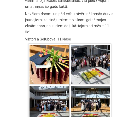
vienmēr bija klases saliedēšanās, visi piedzīvojumi
un atmiņas šo gadu laikā.
Novēlam drosmi un pārliecību atvērt nākamās durvis
jaunajiem izaicinājumiem – veiksmi gaidāmajos
eksāmenos, no kuriem daļu kārtojam arī mēs – 11-
tie!
Viktorija Golubova, 11.klase