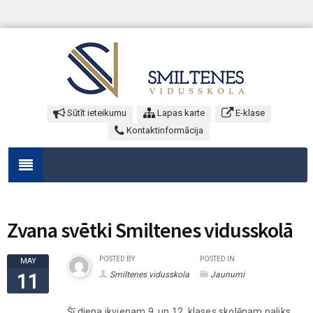
Sūtīt ieteikumu
Lapas karte
E-klase
Kontaktinformācija
Zvana svētki Smiltenes vidusskolā
POSTED BY
POSTED IN
MAY
Smiltenes vidusskola
Jaunumi
11
Šī diena ikvienam 9. un 12. klases skolēnam paliks