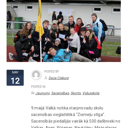
POSTED BY
MAY
Dace Ciekure
12
POSTED IN
,
,
,
Jaunumi
Sacensības
Sports
Vidusskola
9.maijā Valkā notika starpnovadu skolu
sacensības vieglatlētikā “Ziemeļu stīga”.
Sacensībās piedalījās vairāk kā 500 dalībnieki no
Valkas, Apes, Rūjienas, Naukšēnu, Mazsalacas,