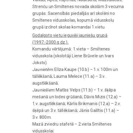
Strenču un Smiltenes novada skolām 3 vecuma
grupās. Sacensībās piedalījās arī skolēni no
Smiltenes vidusskolas, kopumā vidusskolu
grupā izcīnot skolas komandai 1.vietu.
Godalgoto vietu ieguvēji jauniešu grupā
(1997.-2000.g.dz.).
Komandu vērtējumā: 1.vieta – Smiltenes
vidusskola (skolotāji Liene Brūvele un Ivars
Joksts).
Jaunietēm:
Elīza Kaupe (10.b) – 1.v. 100m un
tāllēkšanā; Lauma Melece (11.a) – 3.v.
augstlēkšanā.
Jauniešiem:
Matīss Velps (11.b) – 1.v. šķēpa
mešanā un lodes grūšanā; Dāvis Mizis (12.a) –
1.v. augstlēkšanā; Kārlis Brikmanis (12.a) – 2.v.
šķēpā un 3.v. tāllēkšanā; Jānis Gailītis (11.a) –
3.v. 800m.
Mazā zviedru stafetē – 2.vieta Smiltenes
vidusskolai.