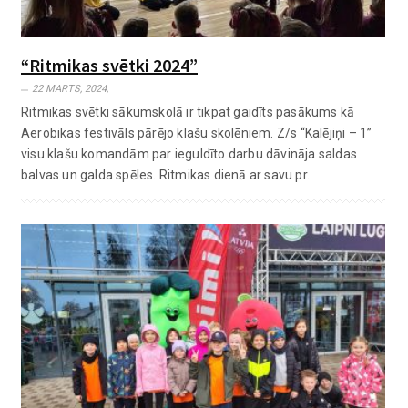
“Ritmikas svētki 2024”
22 MARTS, 2024,
Ritmikas svētki sākumskolā ir tikpat gaidīts pasākums kā
Aerobikas festivāls pārējo klašu skolēniem. Z/s “Kalējiņi – 1”
visu klašu komandām par ieguldīto darbu dāvināja saldas
balvas un galda spēles. Ritmikas dienā ar savu pr..