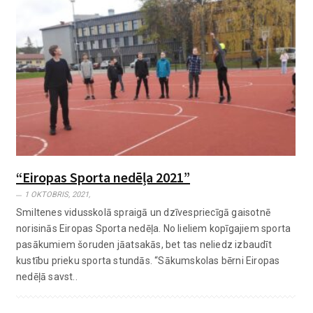
“Eiropas Sporta nedēļa 2021”
1 OKTOBRIS, 2021,
Smiltenes vidusskolā spraigā un dzīvespriecīgā gaisotnē
norisinās Eiropas Sporta nedēļa. No lieliem kopīgajiem sporta
pasākumiem šoruden jāatsakās, bet tas neliedz izbaudīt
kustību prieku sporta stundās. “Sākumskolas bērni Eiropas
nedēļā savst..