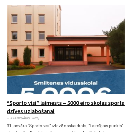
“Sporto visi” laimests – 5000 eiro skolas sporta
dzīves uzlabošanai
4 FEBRUĀRIS, 2026,
31.janvāra “Sporto visi” izlozē noskaidrots, “Laimīgais punkts”