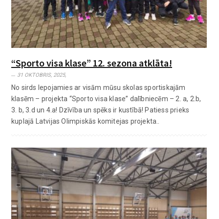
“Sporto visa klase” 12. sezona atklāta!
31 OKTOBRIS, 2025,
No sirds lepojamies ar visām mūsu skolas sportiskajām
klasēm – projekta “Sporto visa klase” dalībniecēm – 2. a, 2.b,
3. b, 3.d un 4.a! Dzīvība un spēks ir kustībā! Patiess prieks
kuplajā Latvijas Olimpiskās komitejas projekta..