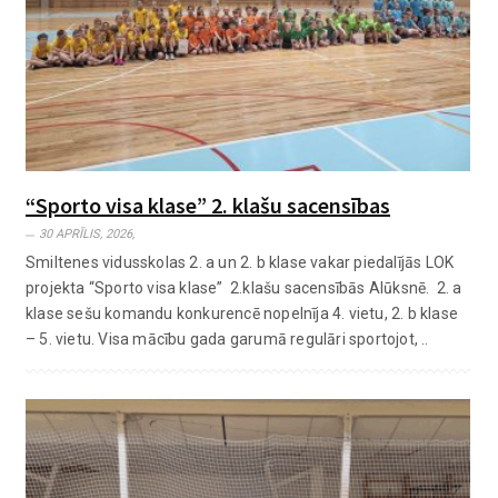
“Sporto visa klase” 2. klašu sacensības
30 APRĪLIS, 2026,
Smiltenes vidusskolas 2. a un 2. b klase vakar piedalījās LOK
projekta “Sporto visa klase” 2.klašu sacensībās Alūksnē. 2. a
klase sešu komandu konkurencē nopelnīja 4. vietu, 2. b klase
– 5. vietu. Visa mācību gada garumā regulāri sportojot, ..