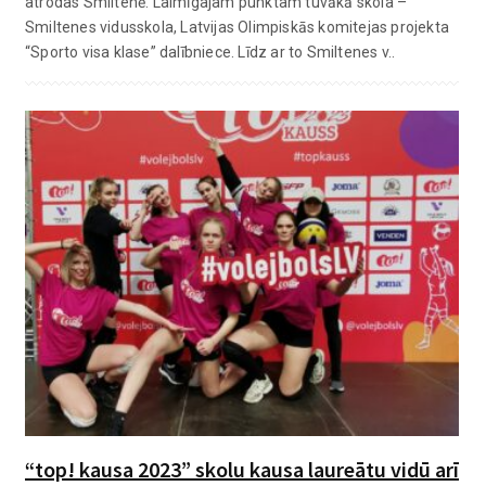
atrodas Smiltenē. Laimīgajam punktam tuvākā skola –
Smiltenes vidusskola, Latvijas Olimpiskās komitejas projekta
“Sporto visa klase” dalībniece. Līdz ar to Smiltenes v..
“top! kausa 2023” skolu kausa laureātu vidū arī