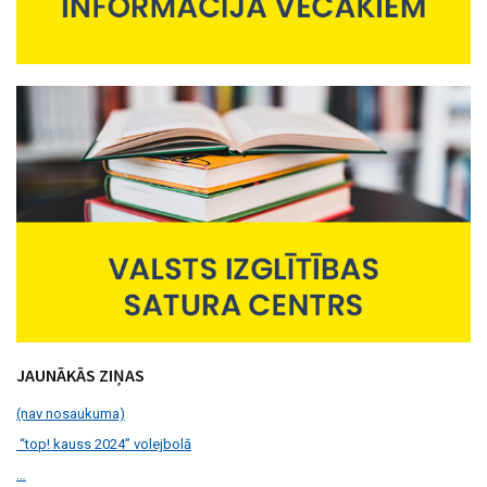
JAUNĀKĀS ZIŅAS
(nav nosaukuma)
“top! kauss 2024” volejbolā
…