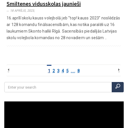
Smiltenes vidusskolas jaunieši
18 APRĪLIS, 2023,
16.aprīlī skolu kauss volejbolā jeb “top! kauss 2023” noslēdzās
ar 128 komandu finālsacensībām, kas notika paralēli uz 16
laukumiem Skonto hallē Rīgā. Sacensībās piedalījās Latvijas
skolu volejbola komandas no 28 novadiem un sešām ..
1
2
3
4
5
. . .
8