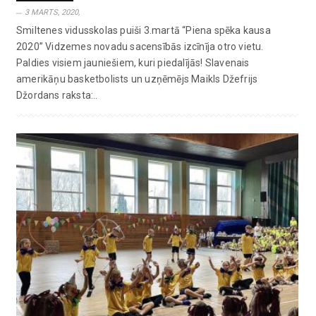
3 MARTS, 2020,
Smiltenes vidusskolas puiši 3.martā “Piena spēka kausa
2020” Vidzemes novadu sacensībās izcīnīja otro vietu.
Paldies visiem jauniešiem, kuri piedalījās! Slavenais
amerikāņu basketbolists un uzņēmējs Maikls Džefrijs
Džordans raksta:..