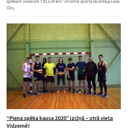
spēkiem noskrieti 130,524 km,” informē sporta skolotāja Laila
Cīru..
“Piena spēka kausa 2020” izcīņā – otrā vieta
Vidzemē!