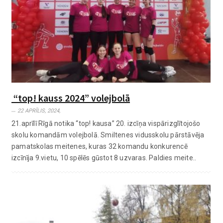
“top! kauss 2024” volejbolā
22 APRĪLIS, 2024,
21.aprīlī Rīgā notika “top! kausa” 20. izcīņa vispārizglītojošo
skolu komandām volejbolā. Smiltenes vidusskolu pārstāvēja
pamatskolas meitenes, kuras 32 komandu konkurencē
izcīnīja 9.vietu, 10 spēlēs gūstot 8 uzvaras. Paldies meite..