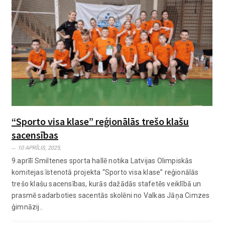
“Sporto visa klase” reģionālās trešo klašu
sacensības
10 APRĪLIS, 2025,
9.aprīlī Smiltenes sporta hallē notika Latvijas Olimpiskās
komitejas īstenotā projekta “Sporto visa klase” reģionālās
trešo klašu sacensības, kurās dažādās stafetēs veiklībā un
prasmē sadarboties sacentās skolēni no Valkas Jāņa Cimzes
ģimnāzij..