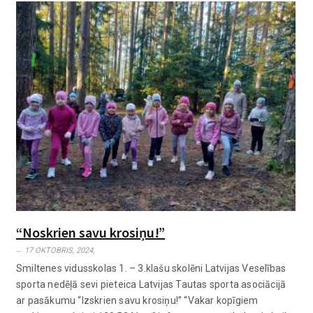
“Noskrien savu krosiņu!”
17 OKTOBRIS, 2024,
Smiltenes vidusskolas 1. – 3.klašu skolēni Latvijas Veselības
sporta nedēļā sevi pieteica Latvijas Tautas sporta asociācijā
ar pasākumu “Izskrien savu krosiņu!” “Vakar kopīgiem