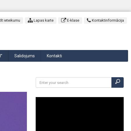
īt ieteikumu
Lapas karte
E-klase
Kontaktinformācija
I”
Salidojums
Kontakti