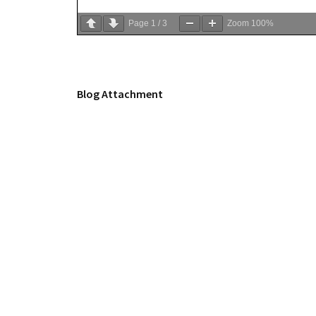
Page
1
/
3
Zoom
100%
Blog Attachment