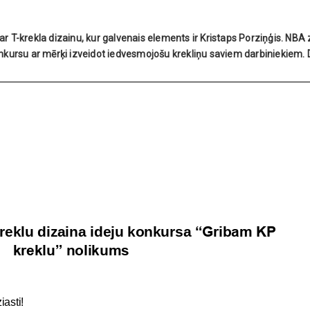
par T-krekla dizainu, kur galvenais elements ir Kristaps Porziņģis. NBA 
nkursu ar mērķi izveidot iedvesmojošu krekliņu saviem darbiniekiem. 