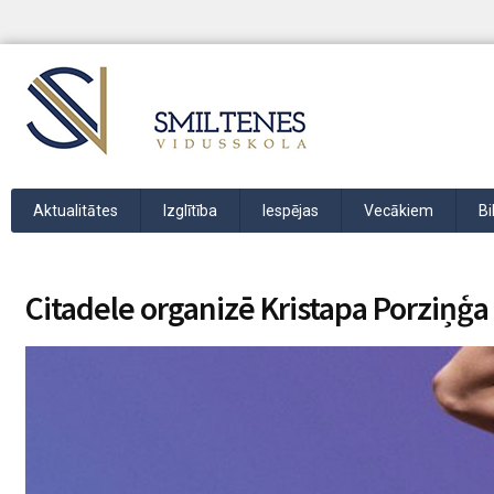
Aktualitātes
Izglītība
Iespējas
Vecākiem
Bi
Citadele organizē Kristapa Porziņģa