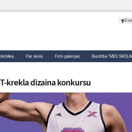
Sūt
bliotēka
Par skolu
Foto galerijas
Biedrība “MĒS SKOLA
 T-krekla dizaina konkursu