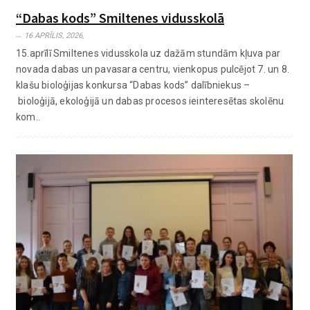
“Dabas kods” Smiltenes vidusskolā
16 APRĪLIS, 2026,
15.aprīlī Smiltenes vidusskola uz dažām stundām kļuva par
novada dabas un pavasara centru, vienkopus pulcējot 7. un 8.
klašu bioloģijas konkursa “Dabas kods” dalībniekus –
bioloģijā, ekoloģijā un dabas procesos ieinteresētas skolēnu
kom..