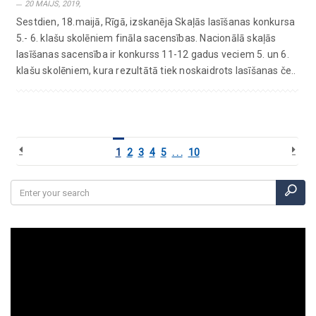
20 MAIJS, 2019,
Sestdien, 18.maijā, Rīgā, izskanēja Skaļās lasīšanas konkursa
5.- 6. klašu skolēniem fināla sacensības. Nacionālā skaļās
lasīšanas sacensība ir konkurss 11-12 gadus veciem 5. un 6.
klašu skolēniem, kura rezultātā tiek noskaidrots lasīšanas če..
1
2
3
4
5
. . .
10