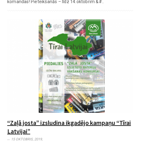
komandas! Pieteikšanās – līdz 14.oktobrim &#..
“Zaļā josta” izsludina ikgadējo kampaņu “Tīrai
Latvijai”
15 OKTOBRIS, 2019,