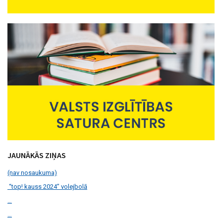
JAUNĀKĀS ZIŅAS
(nav nosaukuma)
“top! kauss 2024” volejbolā
…
…