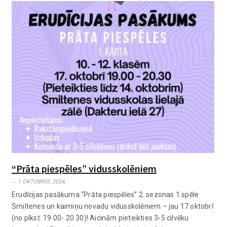
“Prāta piespēles” vidusskolēniem
1 OKTOBRIS, 2024,
Erudīcijas pasākuma “Prāta piespēles” 2. sezonas 1.spēle
Smiltenes un kaimiņu novadu vidusskolēniem – jau 17.oktobrī
(no plkst. 19.00- 20.30)! Aicinām pieteikties 3-5 cilvēku