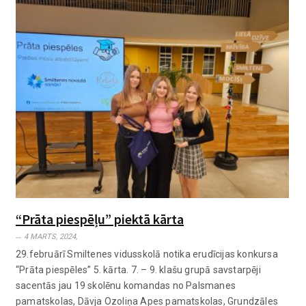
“Prāta piespēļu” piektā kārta
4 MARTS, 2024,
29.februārī Smiltenes vidusskolā notika erudīcijas konkursa
“Prāta piespēles” 5. kārta. 7. – 9. klašu grupā savstarpēji
sacentās jau 19 skolēnu komandas no Palsmanes
pamatskolas, Dāvja Ozoliņa Apes pamatskolas, Grundzāles