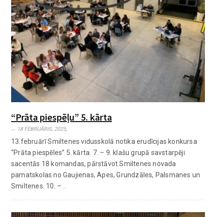
“Prāta piespēļu” 5. kārta
18 FEBRUĀRIS, 2025,
13.februārī Smiltenes vidusskolā notika erudīcijas konkursa
“Prāta piespēles” 5. kārta. 7. – 9. klašu grupā savstarpēji
sacentās 18 komandas, pārstāvot Smiltenes novada
pamatskolas no Gaujienas, Apes, Grundzāles, Palsmanes un
Smiltenes. 10. – ..