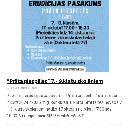
“Prāta piespēles” 7.- 9.klašu skolēniem
1 OKTOBRIS, 2024,
Populārā erudīcijas pasākuma “Prāta piespēles” otrā sezona
ir klāt! 2024./2025.m.g. konkursa 1. kārta Smiltenes novada 7.
– 9. klašu skolēniem notiks 17.oktobrī no plkst.17.00 līdz
18.30. Visi laipni aicināti! Pieteikšanās &#..