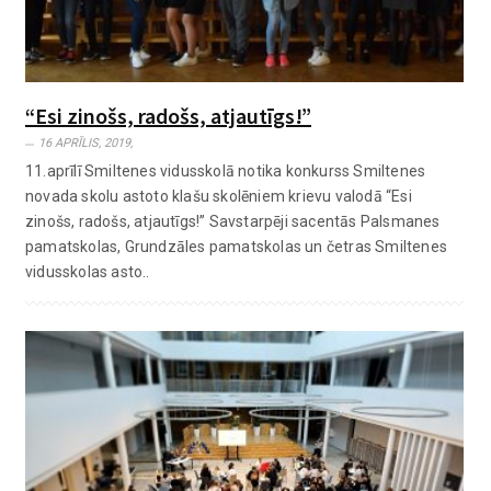
“Esi zinošs, radošs, atjautīgs!”
16 APRĪLIS, 2019,
11.aprīlī Smiltenes vidusskolā notika konkurss Smiltenes
novada skolu astoto klašu skolēniem krievu valodā “Esi
zinošs, radošs, atjautīgs!” Savstarpēji sacentās Palsmanes
pamatskolas, Grundzāles pamatskolas un četras Smiltenes
vidusskolas asto..