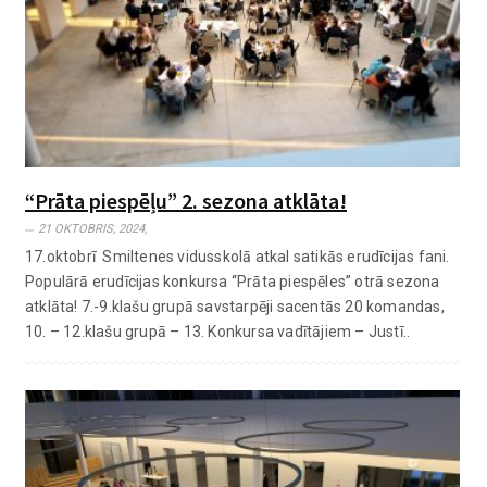
“Prāta piespēļu” 2. sezona atklāta!
21 OKTOBRIS, 2024,
17.oktobrī Smiltenes vidusskolā atkal satikās erudīcijas fani.
Populārā erudīcijas konkursa “Prāta piespēles” otrā sezona
atklāta! 7.-9.klašu grupā savstarpēji sacentās 20 komandas,
10. – 12.klašu grupā – 13. Konkursa vadītājiem – Justī..