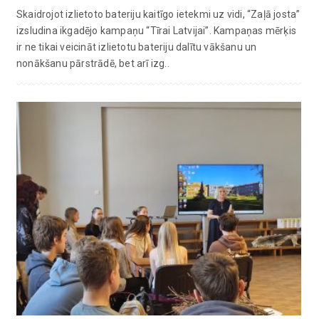
Skaidrojot izlietoto bateriju kaitīgo ietekmi uz vidi, “Zaļā josta”
izsludina ikgadējo kampaņu “Tīrai Latvijai”. Kampaņas mērķis
ir ne tikai veicināt izlietotu bateriju dalītu vākšanu un
nonākšanu pārstrādē, bet arī izg..