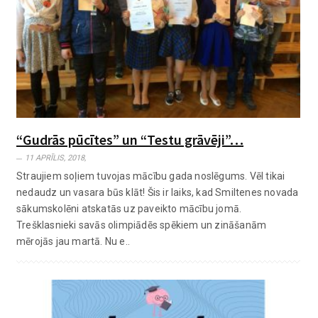
“Gudrās pūcītes” un “Testu grāvēji”…
11 APRĪLIS, 2018,
Straujiem soļiem tuvojas mācību gada noslēgums. Vēl tikai
nedaudz un vasara būs klāt! Šis ir laiks, kad Smiltenes novada
sākumskolēni atskatās uz paveikto mācību jomā.
Trešklasnieki savās olimpiādēs spēkiem un zināšanām
mērojās jau martā. Nu e..