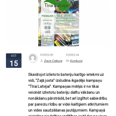
POSTED BY
POSTED IN
OCT
Dace Ciekure
Konkursi
15
Skaidrojot izlietoto bateriju kaitīgo ietekmi uz
vidi, “Zaļā josta” izsludina ikgadējo kampaņu
“Tīrai Latvijai”. Kampaņas mērķis ir ne tikai
veicināt izlietotu bateriju dalītu vākšanu un
nonākšanu pārstrādē, bet arī izglītot sabiedrību
par pareizu rīcību ar videi kaitīgiem atkritumiem
un vides saudzēšanas jautājumiem. Kampaņā