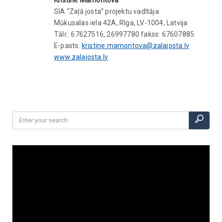
SIA “Zaļā josta” projektu vadītāja
Mūkusalas iela 42A, Rīga, LV-1004, Latvija
Tālr.: 67627516, 26997780 fakss: 67607885
E-pasts:
kristine.mamontova@zalajosta.lv
www.zalajosta.lv