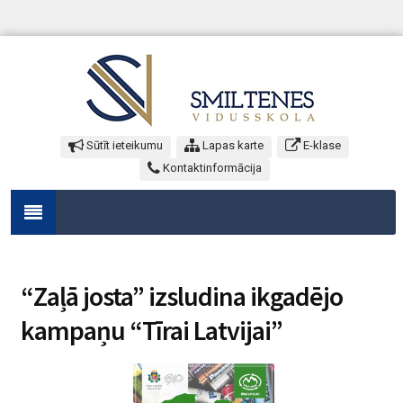
Sūtīt ieteikumu
Lapas karte
E-klase
Kontaktinformācija
“Zaļā josta” izsludina ikgadējo
kampaņu “Tīrai Latvijai”