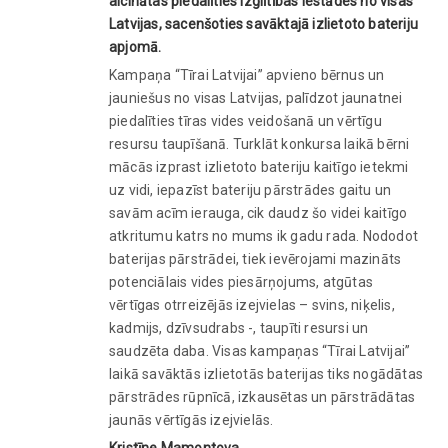
aicinātas piedalīties izglītības iestādes no visas
Latvijas, sacenšoties savāktajā izlietoto bateriju
apjomā.
Kampaņa “Tīrai Latvijai” apvieno bērnus un
jauniešus no visas Latvijas, palīdzot jaunatnei
piedalīties tīras vides veidošanā un vērtīgu
resursu taupīšanā. Turklāt konkursa laikā bērni
mācās izprast izlietoto bateriju kaitīgo ietekmi
uz vidi, iepazīst bateriju pārstrādes gaitu un
savām acīm ierauga, cik daudz šo videi kaitīgo
atkritumu katrs no mums ik gadu rada. Nododot
baterijas pārstrādei, tiek ievērojami mazināts
potenciālais vides piesārņojums, atgūtas
vērtīgas otrreizējās izejvielas – svins, niķelis,
kadmijs, dzīvsudrabs -, taupīti resursi un
saudzēta daba. Visas kampaņas “Tīrai Latvijai”
laikā savāktās izlietotās baterijas tiks nogādātas
pārstrādes rūpnīcā, izkausētas un pārstrādātas
jaunās vērtīgās izejvielās.
Kristīne Mamontova