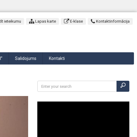
īt ieteikumu
Lapas karte
E-klase
Kontaktinformācija
I”
Salidojums
Kontakti