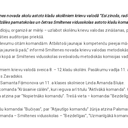
nes novada skolu astoto klašu skolēniem krievu valodā “Esi zinošs, rado
zāles pamatskolas un četras Smiltenes vidusskolas astoto klašu kom
dīciju, organizē ar mērķi – uzlabot skolēnu krievu valodas zināšanas, 
ties auditorijas priekšā.
devumu citām komandām. Atbilstoši jaunajai kompetenču pieejai māc
 darīja jaunieši paši,” informē Smiltenes novada krievu valodas metodisk
usi kopā ar Smiltenes vidusskolas svešvalodu metodiskās komisijas vadī
em krievu valodā sveica 8. – 12.klašu skolēni. Pasākumu vadīja 11. 
ls Zavadskis.
ce Samanta Fiļimonova un 11. a klases skolniece Linda Amanda Bluķe.
omanda “Krāsainie cālēni”, kuri ieguva arī titulu “Aktīvākā komanda”. 
 atzina par “Nopietnāko komandu”. Trešā vieta – komandai “Bezdelīg
ašu komandai “Bučiņas”, par “Atjautīgo komandu” žūrija atzina Palsm
omanda – Smiltenes vidusskolas – “Bezdelīgas”, “Uzmanīgākā koman