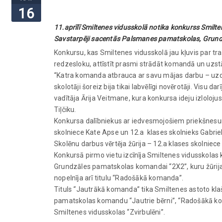
16
11.aprīlī Smiltenes vidusskolā notika konkurss Smilte
Savstarpēji sacentās Palsmanes pamatskolas, Grund
Konkursu, kas Smiltenes vidusskolā jau kļuvis par tra
redzesloku, attīstīt prasmi strādāt komandā un uzstā
“Katra komanda atbrauca ar savu mājas darbu – uz
skolotāji šoreiz bija tikai labvēlīgi novērotāji. Visu
vadītāja Ārija Veitmane, kura konkursa ideju izloloj
Tiļčiku.
Konkursa dalībniekus ar iedvesmojošiem priekšnesumi
skolniece Kate Apse un 12.a klases skolnieks Gabrie
Skolēnu darbus vērtēja žūrija – 12.a klases skolnie
Konkursā pirmo vietu izcīnīja Smiltenes vidusskolas k
Grundzāles pamatskolas komandai “2X2”, kuru žūrija
nopelnīja arī titulu “Radošākā komanda”.
Tituls “Jautrākā komanda” tika Smiltenes astoto kl
pamatskolas komandu “Jautrie bērni”, “Radošākā k
Smiltenes vidusskolas “Zvirbulēni”.