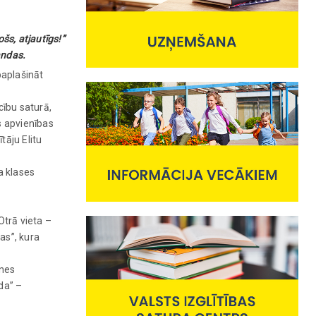
šs, atjautīgs!”
andas.
paplašināt
ību saturā,
ās apvienības
tāju Elitu
a klases
Otrā vieta –
as”, kura
anes
da” –