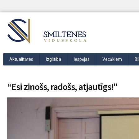
Aktualitātes
Izglītība
Iespējas
Vecākiem
Bi
“Esi zinošs, radošs, atjautīgs!”