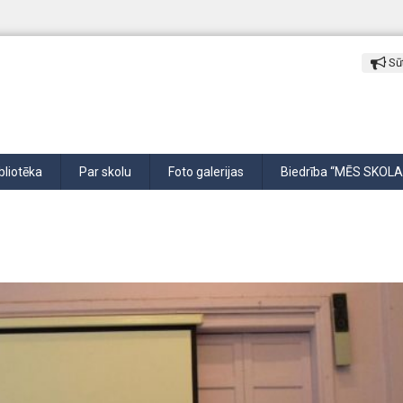
Sūt
bliotēka
Par skolu
Foto galerijas
Biedrība “MĒS SKOLA