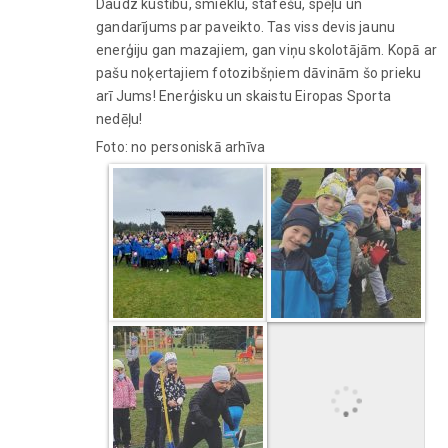
Daudz kustību, smieklu, stafešu, spēļu un
gandarījums par paveikto. Tas viss devis jaunu
enerģiju gan mazajiem, gan viņu skolotājām. Kopā ar
pašu noķertajiem fotozibšņiem dāvinām šo prieku
arī Jums! Enerģisku un skaistu Eiropas Sporta
nedēļu!
Foto: no personiskā arhīva