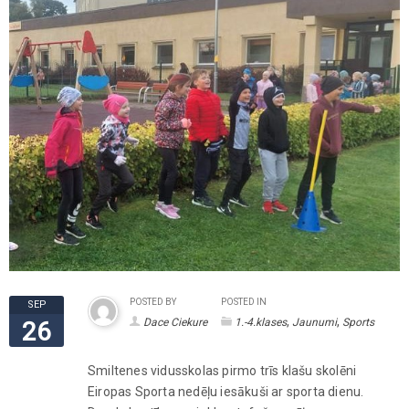
POSTED BY
POSTED IN
SEP
,
,
Dace Ciekure
1.-4.klases
Jaunumi
Sports
26
Smiltenes vidusskolas pirmo trīs klašu skolēni
Eiropas Sporta nedēļu iesākuši ar sporta dienu.