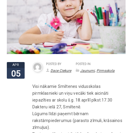
POSTED BY
POSTED IN
APR
,
Dace Ciekure
Jaunumi
Pirmsskola
05
Visi nākamie Smiltenes vidusskolas
pirmklasnieki un viņu vecāki tiek aicināti
iepazīties ar skolu š.g. 18.aprīlī plkst.17.30
Dakteru ielā 27, Smiltenē.
Lūgums līdzi paņemt bērnam
rakstāmpiederumus (parasto zīmuli, krāsainos
zīmuļus).