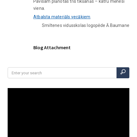
Pavisam plānotas trīs tikšanās – katru mēnesi
viena.
Atbalsta materiāls vecākiem
.
Smiltenes vidusskolas logopēde Ā.Baumane
Blog Attachment