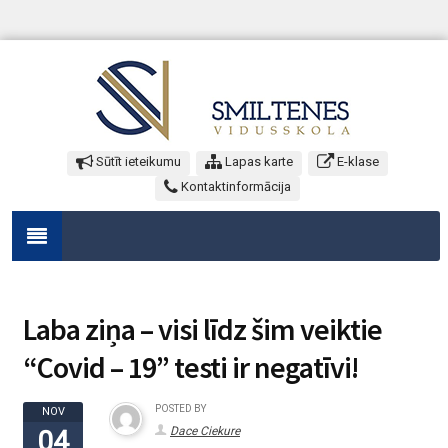
Sūtīt ieteikumu
Lapas karte
E-klase
Kontaktinformācija
Laba ziņa – visi līdz šim veiktie
“Covid – 19” testi ir negatīvi!
POSTED BY
NOV
Dace Ciekure
04