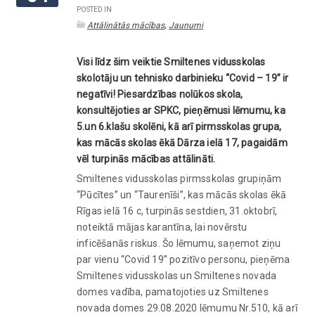
POSTED IN
,
Attālinātās mācības
Jaunumi
Visi līdz šim veiktie Smiltenes vidusskolas
skolotāju un tehnisko darbinieku “Covid – 19” ir
negatīvi! Piesardzības nolūkos skola,
konsultējoties ar SPKC, pieņēmusi lēmumu, ka
5.un 6.klašu skolēni, kā arī pirmsskolas grupa,
kas mācās skolas ēkā Dārza ielā 17, pagaidām
vēl turpinās mācības attālināti.
Smiltenes vidusskolas pirmsskolas grupiņām
“Pūcītes” un “Taurenīši”, kas mācās skolas ēkā
Rīgas ielā 16 c, turpinās sestdien, 31.oktobrī,
noteiktā mājas karantīna, lai novērstu
inficēšanās riskus. Šo lēmumu, saņemot ziņu
par vienu “Covid 19” pozitīvo personu, pieņēma
Smiltenes vidusskolas un Smiltenes novada
domes vadība, pamatojoties uz Smiltenes
novada domes 29.08.2020 lēmumu Nr.510, kā arī