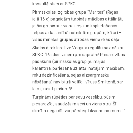
konsultējoties ar SPKC.
Pirmsskolas izglītības grupa “Mārītes” (Rīgas
ielā 16 c) pagaidām turpinās mācības attālināti,
jo šai grupiņai ir viena ieeja un koplietošanas
telpas ar karantīnā noteiktām grupām, kā arī –
visas minētās grupas atrodas vienā ēkas daļā.
Skolas direktore Ilze Vergina regulāri sazinās ar
SPKC. “Paldies visiem par sapratni! Piesardzības
pasākumi (pirmsskolas grupiņu mājas
karantīna, pāriešana uz attālinātajām mācībām,
roku dezinficēšana, sejas aizsargmasku
nēsāšana) nav bijuši veltīgi, vīruss Smiltenē, par
laimi, neiet plašumā!
Turpinām rūpēties par savu veselību, būsim
piesardzīgi, saudzēsim sevi un viens otru! Šī
slimība negaidīti var pārsteigt ikvienu no mums!”