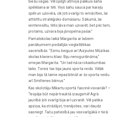
biešu vagas. Vēl spilgti atmiņā palikusi šaha
spēlēšana ar tēti. Viņš šahu sauca par karaļu
spēli un uzsvēra, cik ļoti svarīgi to iemācīties, lai
attīstītu stratēģisko domāšanu. Sākumā, lai
ieinteresētu, tētis ļāva man uzvarēt, bet pēc tam,
protams, uzvara bija jānopelna pašai.”
Pamatskolas laikā Margarita ar labiem
panākumiem piedalījās vieglatlētikas
sacensībās. “Esmu beigusi arī Aizputes Mūzikas
skolas klavieru klasi. Biju nenogurdināma,”
smejas Margarita. “Un tad nāca rokasbumbas
laiks. Toreiz tas bija jauns sporta veids. Vēlāk
man bija tā laime iepazīstināt ar šo sporta veidu
arī Smiltenes bērnus.”
Kas skolotāju Mikartu sportā fascinē visvairāk? –
“Iespēja būt nepārtrauktā izaugsmē! Agrā
jaunībā ļoti svarīgi bija arī uzvarēt. Vēl patika
apziņa, ka strādājot, trenējoties, vari daudz
sasniegt. Taču patiesībā jau vissvarīgākā ir tieši