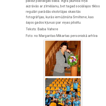
palīdz pastaigas dabā. Agrā jaunībā viņa
aizrāvās ar zīmēšanu, bet tagad sociālajos tīklos
regulāri parādās skolotājas skaistās
fotogrāfijas, kurās iemūžināta Smiltene, kas
šajos gados kļuvusi par viņas pilsētu.
Teksts: Baiba Vahere
Foto: no Margaritas Mikartas personiskā arhīva