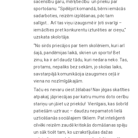
sacensību garu, mērķtiecību un prieku par
sportošanu. “Spēlējot komandā, bērni iemācās
sadarboties, reizēm izplēšanas, pēc tam
salīgst… Arī tas viņu izaugsmē ir ļoti svarīgi –
iemācīties pret konkurentu izturēties ar cieņu,”
uzskata skolotāja.
“No sirds priecājos par tiem skolēniem, kuri arī
šajā, pandēmijas laikā, skrien un sporto! Bet
zinu, ka ir arī daudz tādu, kuri nedara neko. Tas,
protams, nepaliks bez sekām, jo skolas laiks,
savstarpējā komunikācija izaugsmes ceļā ir
viena no nozīmīgākajām.
Taču es nevaru ciest žēlabas! Nav jēgas skatīties
atpakaļ, jāpriecājas par katru mums doto cerību
stariņu un jāiet uz priekšu! Vienīgais, kas šobrīd
patiešām uztrauc – daudzu nepamatoti lielā
uzticēšanās sociālajiem tīkliem. Pat inteliģenti
cilvēki reizēm zaudē kritiskās domāšanas spēju
un sāk ticēt tam, ko uzrakstījušas dažas