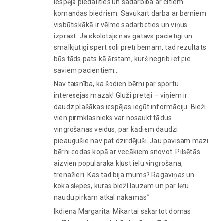
iespēja piedalīties un sadarbība ar citiem
komandas biedriem. Savukārt darbā ar bērniem
visbūtiskākā ir vēlme sadarboties un viņus
izprast. Ja skolotājs nav gatavs pacietīgi un
smalkjūtīgi spert soli pretī bērnam, tad rezultāts
būs tāds pats kā ārstam, kurš negrib iet pie
saviem pacientiem…
Nav taisnība, ka šodien bērni par sportu
interesējas mazāk! Gluži pretēji – viņiem ir
daudz plašākas iespējas iegūt informāciju. Bieži
vien pirmklasnieks var nosaukt tādus
vingrošanas veidus, par kādiem daudzi
pieaugušie nav pat dzirdējuši. Jau pavisam mazi
bērni dodas kopā ar vecākiem snovot. Pilsētās
aizvien populārāka kļūst ielu vingrošana,
trenažieri. Kas tad bija mums? Ragaviņas un
koka slēpes, kuras bieži lauzām un par lētu
naudu pirkām atkal nākamās.”
Ikdienā Margaritai Mikartai sakārtot domas