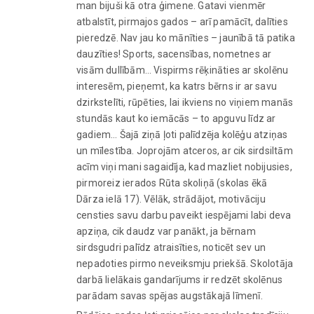
man bijuši kā otra ģimene. Gatavi vienmēr
atbalstīt, pirmajos gados – arī pamācīt, dalīties
pieredzē. Nav jau ko mānīties – jaunībā tā patika
dauzīties! Sports, sacensības, nometnes ar
visām dullībām… Vispirms rēķināties ar skolēnu
interesēm, pieņemt, ka katrs bērns ir ar savu
dzirkstelīti, rūpēties, lai ikviens no viņiem manās
stundās kaut ko iemācās – to apguvu līdz ar
gadiem… Šajā ziņā ļoti palīdzēja kolēģu atziņas
un mīlestība. Joprojām atceros, ar cik sirdsiltām
acīm viņi mani sagaidīja, kad mazliet nobijusies,
pirmoreiz ierados Rūta skoliņā (skolas ēkā
Dārza ielā 17). Vēlāk, strādājot, motivāciju
censties savu darbu paveikt iespējami labi deva
apziņa, cik daudz var panākt, ja bērnam
sirdsgudri palīdz atraisīties, noticēt sev un
nepadoties pirmo neveiksmju priekšā. Skolotāja
darbā lielākais gandarījums ir redzēt skolēnus
parādam savas spējas augstākajā līmenī.