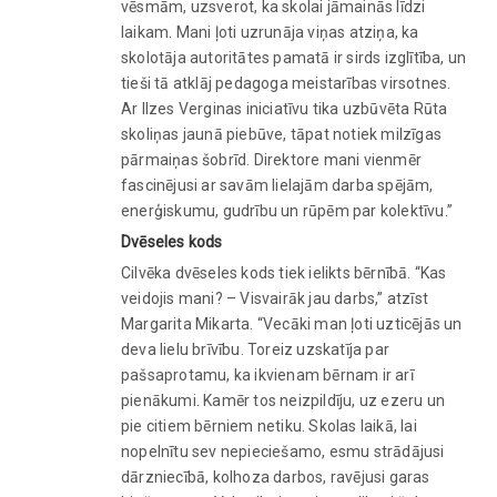
vēsmām, uzsverot, ka skolai jāmainās līdzi
laikam. Mani ļoti uzrunāja viņas atziņa, ka
skolotāja autoritātes pamatā ir sirds izglītība, un
tieši tā atklāj pedagoga meistarības virsotnes.
Ar Ilzes Verginas iniciatīvu tika uzbūvēta Rūta
skoliņas jaunā piebūve, tāpat notiek milzīgas
pārmaiņas šobrīd. Direktore mani vienmēr
fascinējusi ar savām lielajām darba spējām,
enerģiskumu, gudrību un rūpēm par kolektīvu.”
Dvēseles kods
Cilvēka dvēseles kods tiek ielikts bērnībā. “Kas
veidojis mani? – Visvairāk jau darbs,” atzīst
Margarita Mikarta. “Vecāki man ļoti uzticējās un
deva lielu brīvību. Toreiz uzskatīja par
pašsaprotamu, ka ikvienam bērnam ir arī
pienākumi. Kamēr tos neizpildīju, uz ezeru un
pie citiem bērniem netiku. Skolas laikā, lai
nopelnītu sev nepieciešamo, esmu strādājusi
dārzniecībā, kolhoza darbos, ravējusi garas