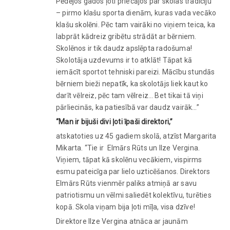
Pēdējos gados ļoti priecājos par skolas tradīciju
– pirmo klašu sporta dienām, kuras vada vecāko
klašu skolēni. Pēc tam vairāki no viņiem teica, ka
labprāt kādreiz gribētu strādāt ar bērniem.
Skolēnos ir tik daudz apslēpta radošuma!
Skolotāja uzdevums ir to atklāt! Tāpat kā
iemācīt sportot tehniski pareizi. Mācību stundās
bērniem bieži nepatīk, ka skolotājs liek kaut ko
darīt vēlreiz, pēc tam vēlreiz… Bet tikai tā viņi
pārliecinās, ka patiesībā var daudz vairāk…”
“Man ir bijuši divi ļoti īpaši direktori,”
atskatoties uz 45 gadiem skolā, atzīst Margarita
Mikarta. “Tie ir Elmārs Rūts un Ilze Vergina.
Viņiem, tāpat kā skolēnu vecākiem, vispirms
esmu pateicīga par lielo uzticēšanos. Direktors
Elmārs Rūts vienmēr paliks atmiņā ar savu
patriotismu un vēlmi saliedēt kolektīvu, turēties
kopā. Skola viņam bija ļoti mīļa, visa dzīve!
Direktore Ilze Vergina atnāca ar jaunām