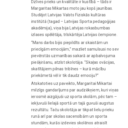
Dzīves prieks un kvalitāte ir kustībā – tāds ir
Margaritas Mikartas moto jau kopš jaunības.
Studējot Latvijas Valsts Fiziskās kultūras
institūtā (tagad – Latvijas Sporta pedagoģijas
akadēmija), viņa bija Latvijas rokasbumbas
izlases spēlētāja, trīskārtēja Latvijas čempione.
“Mans darbs bijis piepildīts ar skaistām un
priecīgām emocijām,” mazliet samulsusi no sev
pievērstās uzmanības sakarā ar apbalvojuma
piešķiršanu, atzīst skolotāja. “Skaļas ovācijas,
skatītājiem pilnas tribīnes – kurā mācību
priekšmetā vēl ir tik daudz emociju?”
Atskatoties uz paveikto, Margaritai Mikartai
milzīgs gandarījums par audzēkņiem, kuri viņas
ierosmē aizgājuši uz sporta skolām, pēc tam –
iekļuvuši lielajā sportā un tajā guvuši augstus
rezultātu. Taču skolotāja ar tikpat lielu prieku
runā arī par skolas sacensībām un sporta
stundām, kurās izdevies skolēnos atraisīt