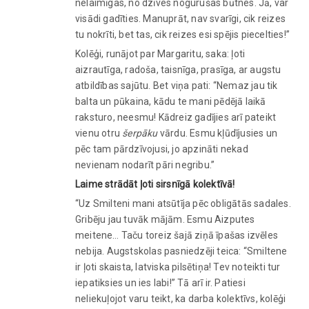
nelaimīgas, no dzīves nogurušas būtnes. Jā, var
visādi gadīties. Manuprāt, nav svarīgi, cik reizes
tu nokrīti, bet tas, cik reizes esi spējis piecelties!”
Kolēģi, runājot par Margaritu, saka: ļoti
aizrautīga, radoša, taisnīga, prasīga, ar augstu
atbildības sajūtu. Bet viņa pati: “Nemaz jau tik
balta un pūkaina, kādu te mani pēdējā laikā
raksturo, neesmu! Kādreiz gadījies arī pateikt
vienu otru
šerpāku
vārdu. Esmu kļūdījusies un
pēc tam pārdzīvojusi, jo apzināti nekad
nevienam nodarīt pāri negribu.”
Laime strādāt ļoti sirsnīgā kolektīvā!
“Uz Smilteni mani atsūtīja pēc obligātās sadales.
Gribēju jau tuvāk mājām. Esmu Aizputes
meitene… Taču toreiz šajā ziņā īpašas izvēles
nebija. Augstskolas pasniedzēji teica: “Smiltene
ir ļoti skaista, latviska pilsētiņa! Tev noteikti tur
iepatiksies un ies labi!” Tā arī ir. Patiesi
neliekuļojot varu teikt, ka darba kolektīvs, kolēģi