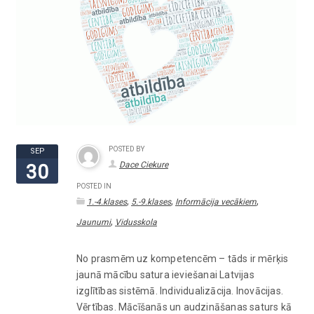
POSTED BY
SEP
Dace Ciekure
30
POSTED IN
,
,
,
1.-4.klases
5.-9.klases
Informācija vecākiem
,
Jaunumi
Vidusskola
No prasmēm uz kompetencēm – tāds ir mērķis
jaunā mācību satura ieviešanai Latvijas
izglītības sistēmā. Individualizācija. Inovācijas.
Vērtības. Mācīšanās un audzināšanas saturs kā