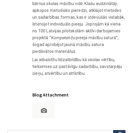
bērnus skolas mācību vidē. Klašu audzinātāji
apkopos metodisko pieredzi, atklājot metodes
un sadarbības formas, kas ir izdevušās vislabāk,
īstenojot individuālo pieeju. Joprojām kā viena
no 100 Latvijas pilotskolām aktīvi darbojamies
projektā “
Kompetenču
pieeja mācību saturā”,
šogad aprobējot jaunā mācību satura
piedāvātos materiālus.
Lai atbalstītu līdzatbildību kā skolas vērtību,
tieksimies uz pastāvīgu sadarbību, savstarpēju
cieņu, atvērtību un attīstību.
Blog Attachment