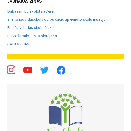
JAUNĀKĀS ZIŅAS
Dabaszinību skolotājai/-am
Smiltenes vidusskolā darbu sācis apvienoto skolu muzejs.
Franču valodas skolotāja/-s
Latviešu valodas skolotāja/-s
SALIDOJUMS