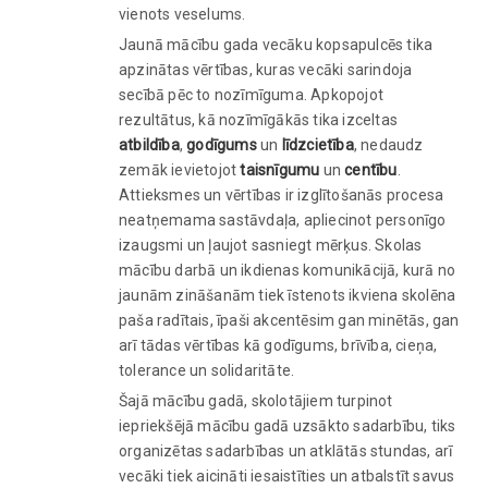
vienots veselums.
Jaunā mācību gada vecāku kopsapulcēs tika
apzinātas vērtības, kuras vecāki sarindoja
secībā pēc to nozīmīguma. Apkopojot
rezultātus, kā nozīmīgākās tika izceltas
atbildība
,
godīgums
un
līdzcietība
, nedaudz
zemāk ievietojot
taisnīgumu
un
centību
.
Attieksmes un vērtības ir izglītošanās procesa
neatņemama sastāvdaļa, apliecinot personīgo
izaugsmi un ļaujot sasniegt mērķus. Skolas
mācību darbā un ikdienas komunikācijā, kurā no
jaunām zināšanām tiek īstenots ikviena skolēna
paša radītais, īpaši akcentēsim gan minētās, gan
arī tādas vērtības kā godīgums, brīvība, cieņa,
tolerance un solidaritāte.
Šajā mācību gadā, skolotājiem turpinot
iepriekšējā mācību gadā uzsākto sadarbību, tiks
organizētas sadarbības un atklātās stundas, arī
vecāki tiek aicināti iesaistīties un atbalstīt savus