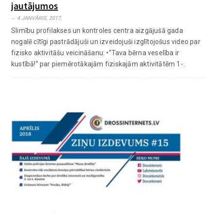
jautājumos
4 JANVĀRIS, 2017,
Slimību profilakses un kontroles centra aizgājušā gada
nogalē cītīgi pastrādājuši un izveidojuši izglītojošus video par
fizisko aktivitāšu veicināšanu: •”Tava bērna veselība ir
kustībā!” par piemērotākajām fiziskajām aktivitātēm 1-..