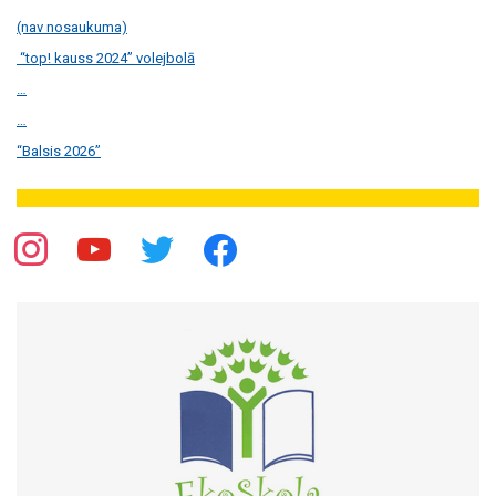
(nav nosaukuma)
“top! kauss 2024” volejbolā
…
…
“Balsis 2026”