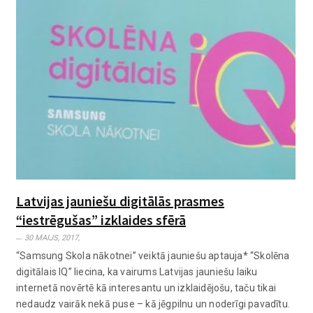
Latvijas jauniešu digitālās prasmes
“iestrēgušas” izklaides sfērā
30 MAIJS, 2017,
“Samsung Skola nākotnei” veiktā jauniešu aptauja* “Skolēna
digitālais IQ” liecina, ka vairums Latvijas jauniešu laiku
internetā novērtē kā interesantu un izklaidējošu, taču tikai
nedaudz vairāk nekā puse – kā jēgpilnu un noderīgi pavadītu.