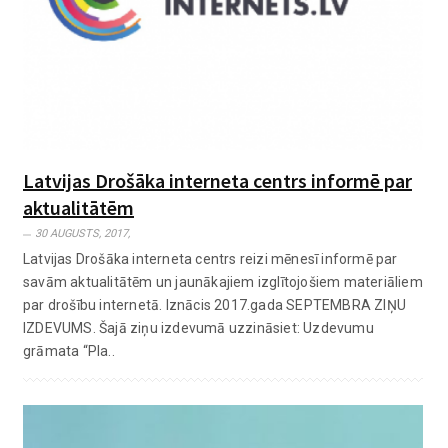
Latvijas Drošāka interneta centrs informē par
aktualitātēm
30 AUGUSTS, 2017,
Latvijas Drošāka interneta centrs reizi mēnesī informē par
savām aktualitātēm un jaunākajiem izglītojošiem materiāliem
par drošību internetā. Iznācis 2017.gada SEPTEMBRA ZIŅU
IZDEVUMS. Šajā ziņu izdevumā uzzināsiet: Uzdevumu
grāmata “Pla..