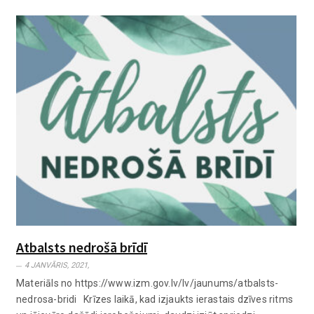
Atbalsts nedrošā brīdī
4 JANVĀRIS, 2021,
Materiāls no https://www.izm.gov.lv/lv/jaunums/atbalsts-
nedrosa-bridi Krīzes laikā, kad izjaukts ierastais dzīves ritms