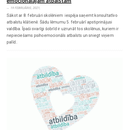
emocionālajam atbalstam
19 FEBRUĀRIS, 2021,
Sākot ar 8. februāri skolēniem iespēja saņemt konsultatīvo
atbalstu klātienē. Šādu lēmumu 5. februārī apstiprinājusi
valdība. Īpaši svarīgi šobrīd ir uzrunāt tos skolēnus, kuriem ir
nepieciešams psihoemocionāls atbalsts un sniegt viņiem
palīd..