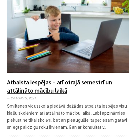
Atbalsta iespējas – arī otrajā semestrī un
attālināto mācību laikā
24 MARTS, 2021,
Smiltenes vidusskola piedāvā dažādas atbalsta iespējas visu
klašu skolēniem arī attālināto mācību laikā. Labi apzināmies –
piekūst ne tikai skolēni, bet arī pieaugušie, tāpēc esam gatavi
sniegt palīdzīgu roku ikvienam. Gan ar konsultatīv..