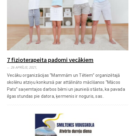
7 fizioterapeita padomi vecākiem
26 APRĪLIS, 2021,
Vecāku organizācijas “Mammām un Tētiem” organizētajā
skolēnu atziņu konkursā par attālināto mācīšanos “Mācos
Pats” saņemtajos darbos bērni un jaunieši stāsta, ka pavada
ilgas stundas pie datora, ķermenis ir noguris, sas..