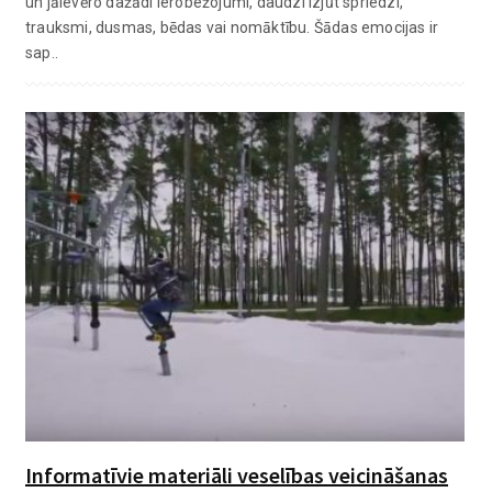
un jāievēro dažādi ierobežojumi, daudzi izjūt spriedzi,
trauksmi, dusmas, bēdas vai nomāktību. Šādas emocijas ir
sap..
Informatīvie materiāli veselības veicināšanas