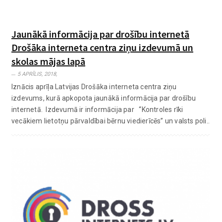
Jaunākā informācija par drošību internetā
Drošāka interneta centra ziņu izdevumā un
skolas mājas lapā
5 APRĪLIS, 2018,
Iznācis aprīļa Latvijas Drošāka interneta centra ziņu
izdevums, kurā apkopota jaunākā informācija par drošību
internetā. Izdevumā ir informācija par “Kontroles rīki
vecākiem lietotņu pārvaldībai bērnu viedierīcēs” un valsts poli..