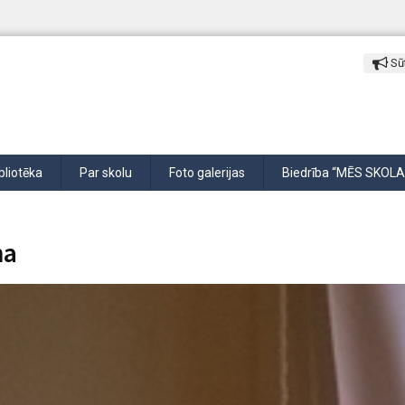
Sūt
bliotēka
Par skolu
Foto galerijas
Biedrība “MĒS SKOLA
na