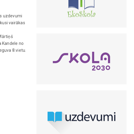
as uzdevumi
kusi vairākas
Mārtiņš
ja Kandele no
eguva 8.vietu.