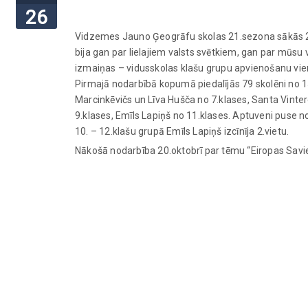
26
Vidzemes Jauno Ģeogrāfu skolas 21.sezona sākās 22
bija gan par lielajiem valsts svētkiem, gan par mūs
izmaiņas – vidusskolas klašu grupu apvienošanu vien
Pirmajā nodarbībā kopumā piedalījās 79 skolēni no 
Marcinkēvičs un Līva Hušča no 7.klases, Santa Vinter
9.klases, Emīls Lapiņš no 11.klases. Aptuveni puse n
10. – 12.klašu grupā Emīls Lapiņš izcīnīja 2.vietu.
Nākošā nodarbība 20.oktobrī par tēmu “Eiropas Savi