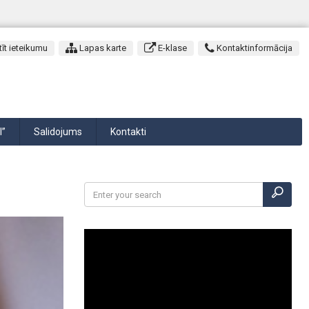
īt ieteikumu
Lapas karte
E-klase
Kontaktinformācija
I”
Salidojums
Kontakti